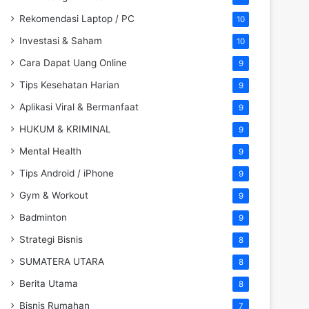
Rekomendasi Laptop / PC
10
Investasi & Saham
10
Cara Dapat Uang Online
9
Tips Kesehatan Harian
9
Aplikasi Viral & Bermanfaat
9
HUKUM & KRIMINAL
9
Mental Health
9
Tips Android / iPhone
9
Gym & Workout
9
Badminton
9
Strategi Bisnis
8
SUMATERA UTARA
8
Berita Utama
8
Bisnis Rumahan
7