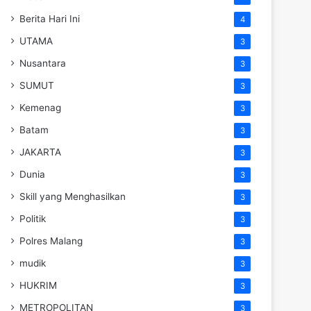
Berita Hari Ini
4
UTAMA
3
Nusantara
3
SUMUT
3
Kemenag
3
Batam
3
JAKARTA
3
Dunia
3
Skill yang Menghasilkan
3
Politik
3
Polres Malang
3
mudik
3
HUKRIM
3
METROPOLITAN
3