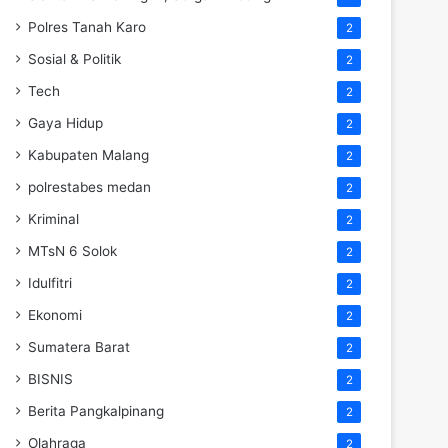
Polres Tanah Karo
2
Sosial & Politik
2
Tech
2
Gaya Hidup
2
Kabupaten Malang
2
polrestabes medan
2
Kriminal
2
MTsN 6 Solok
2
Idulfitri
2
Ekonomi
2
Sumatera Barat
2
BISNIS
2
Berita Pangkalpinang
2
Olahraga
2