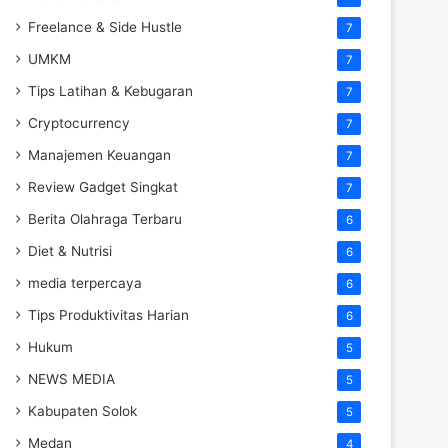
Freelance & Side Hustle
7
UMKM
7
Tips Latihan & Kebugaran
7
Cryptocurrency
7
Manajemen Keuangan
7
Review Gadget Singkat
7
Berita Olahraga Terbaru
6
Diet & Nutrisi
6
media terpercaya
6
Tips Produktivitas Harian
6
Hukum
5
NEWS MEDIA
5
Kabupaten Solok
5
Medan
4