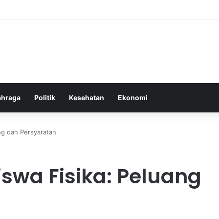
lam Pemberantasan Korupsi di Indonesia yang Efektif dan Terukur
ahraga
Politik
Kesehatan
Ekonomi
ng dan Persyaratan
swa Fisika: Peluang