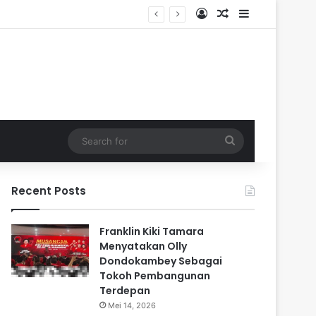
Log In
Random Article
Sidebar
Search
for
Recent Posts
Franklin Kiki Tamara
Menyatakan Olly
Dondokambey Sebagai
Tokoh Pembangunan
Terdepan
Mei 14, 2026