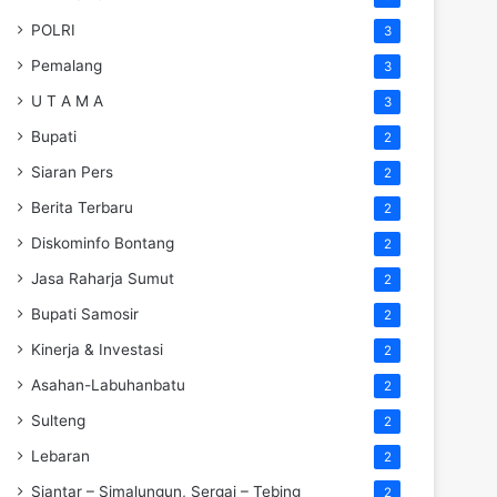
POLRI
3
Pemalang
3
U T A M A
3
Bupati
2
Siaran Pers
2
Berita Terbaru
2
Diskominfo Bontang
2
Jasa Raharja Sumut
2
Bupati Samosir
2
Kinerja & Investasi
2
Asahan-Labuhanbatu
2
Sulteng
2
Lebaran
2
Siantar – Simalungun, Sergai – Tebing
2