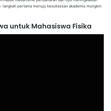
– langkah pertama menuju kesuksesan akademis mungkin
wa untuk Mahasiswa Fisika