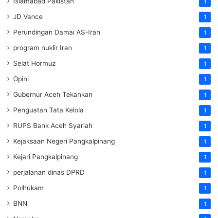
Islamabad Pakistan
1
JD Vance
1
Perundingan Damai AS-Iran
1
program nuklir Iran
1
Selat Hormuz
1
Opini
1
Gubernur Aceh Tekankan
1
Penguatan Tata Kelola
1
RUPS Bank Aceh Syariah
1
Kejaksaan Negeri Pangkalpinang
1
Kejari Pangkalpinang
1
perjalanan dinas DPRD
1
Polhukam
1
BNN
1