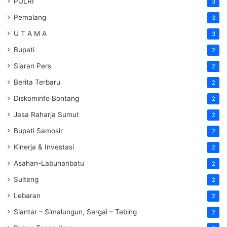
POLRI
3
Pemalang
3
U T A M A
3
Bupati
2
Siaran Pers
2
Berita Terbaru
2
Diskominfo Bontang
2
Jasa Raharja Sumut
2
Bupati Samosir
2
Kinerja & Investasi
2
Asahan-Labuhanbatu
2
Sulteng
2
Lebaran
2
Siantar – Simalungun, Sergai – Tebing
2