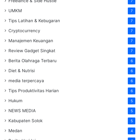
Freelance & Side Hustle
7
UMKM
7
Tips Latihan & Kebugaran
7
Cryptocurrency
7
Manajemen Keuangan
7
Review Gadget Singkat
7
Berita Olahraga Terbaru
6
Diet & Nutrisi
6
media terpercaya
6
Tips Produktivitas Harian
6
Hukum
5
NEWS MEDIA
5
Kabupaten Solok
5
Medan
4