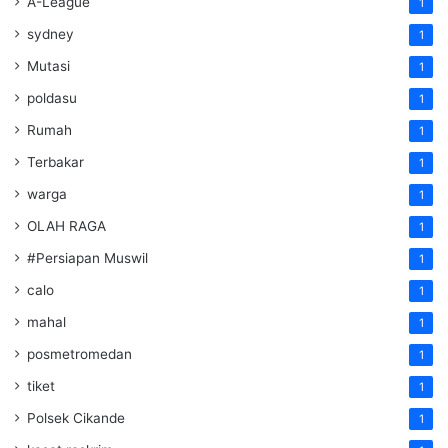
A-League
1
sydney
1
Mutasi
1
poldasu
1
Rumah
1
Terbakar
1
warga
1
OLAH RAGA
1
#Persiapan Muswil
1
calo
1
mahal
1
posmetromedan
1
tiket
1
Polsek Cikande
1