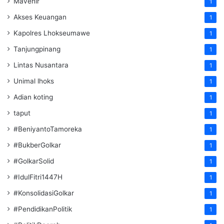
Mavenir
1
Akses Keuangan
1
Kapolres Lhokseumawe
1
Tanjungpinang
1
Lintas Nusantara
1
Unimal lhoks
1
Adian koting
1
taput
1
#BeniyantoTamoreka
1
#BukberGolkar
1
#GolkarSolid
1
#IdulFitri1447H
1
#KonsolidasiGolkar
1
#PendidikanPolitik
1