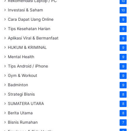
Rekomendasi Laptop / PC
10
Investasi & Saham
10
Cara Dapat Uang Online
9
Tips Kesehatan Harian
9
Aplikasi Viral & Bermanfaat
9
HUKUM & KRIMINAL
9
Mental Health
9
Tips Android / iPhone
9
Gym & Workout
9
Badminton
9
Strategi Bisnis
8
SUMATERA UTARA
8
Berita Utama
8
Bisnis Rumahan
7