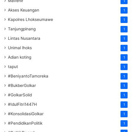
Mavenir
1
Akses Keuangan
1
Kapolres Lhokseumawe
1
Tanjungpinang
1
Lintas Nusantara
1
Unimal lhoks
1
Adian koting
1
taput
1
#BeniyantoTamoreka
1
#BukberGolkar
1
#GolkarSolid
1
#IdulFitri1447H
1
#KonsolidasiGolkar
1
#PendidikanPolitik
1