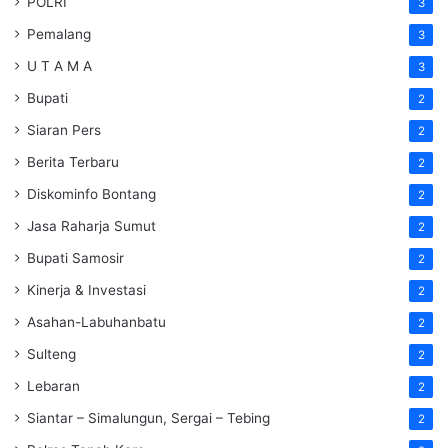
POLRI
3
Pemalang
3
U T A M A
3
Bupati
2
Siaran Pers
2
Berita Terbaru
2
Diskominfo Bontang
2
Jasa Raharja Sumut
2
Bupati Samosir
2
Kinerja & Investasi
2
Asahan-Labuhanbatu
2
Sulteng
2
Lebaran
2
Siantar – Simalungun, Sergai – Tebing
2