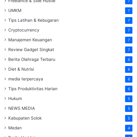
Freelance & Side Hustle
7
UMKM
7
Tips Latihan & Kebugaran
7
Cryptocurrency
7
Manajemen Keuangan
7
Review Gadget Singkat
7
Berita Olahraga Terbaru
6
Diet & Nutrisi
6
media terpercaya
6
Tips Produktivitas Harian
6
Hukum
5
NEWS MEDIA
5
Kabupaten Solok
5
Medan
4