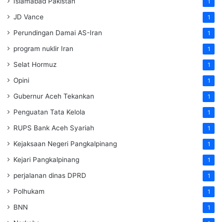
Islamabad Pakistan
1
JD Vance
1
Perundingan Damai AS-Iran
1
program nuklir Iran
1
Selat Hormuz
1
Opini
1
Gubernur Aceh Tekankan
1
Penguatan Tata Kelola
1
RUPS Bank Aceh Syariah
1
Kejaksaan Negeri Pangkalpinang
1
Kejari Pangkalpinang
1
perjalanan dinas DPRD
1
Polhukam
1
BNN
1