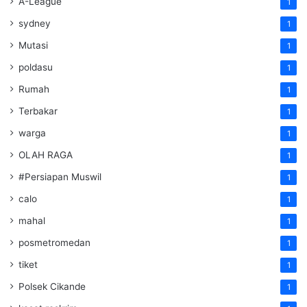
A-League
1
sydney
1
Mutasi
1
poldasu
1
Rumah
1
Terbakar
1
warga
1
OLAH RAGA
1
#Persiapan Muswil
1
calo
1
mahal
1
posmetromedan
1
tiket
1
Polsek Cikande
1