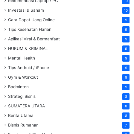
Rekomendasi Laptop / PC
10
Investasi & Saham
10
Cara Dapat Uang Online
9
Tips Kesehatan Harian
9
Aplikasi Viral & Bermanfaat
9
HUKUM & KRIMINAL
9
Mental Health
9
Tips Android / iPhone
9
Gym & Workout
9
Badminton
9
Strategi Bisnis
8
SUMATERA UTARA
8
Berita Utama
8
Bisnis Rumahan
7