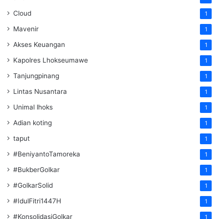
Cloud
1
Mavenir
1
Akses Keuangan
1
Kapolres Lhokseumawe
1
Tanjungpinang
1
Lintas Nusantara
1
Unimal lhoks
1
Adian koting
1
taput
1
#BeniyantoTamoreka
1
#BukberGolkar
1
#GolkarSolid
1
#IdulFitri1447H
1
#KonsolidasiGolkar
1