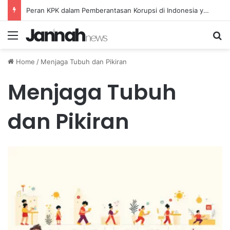
Peran KPK dalam Pemberantasan Korupsi di Indonesia yang Efektif dan Terukur
Menu
Se
Home
/
Menjaga Tubuh dan Pikiran
Menjaga Tubuh
dan Pikiran