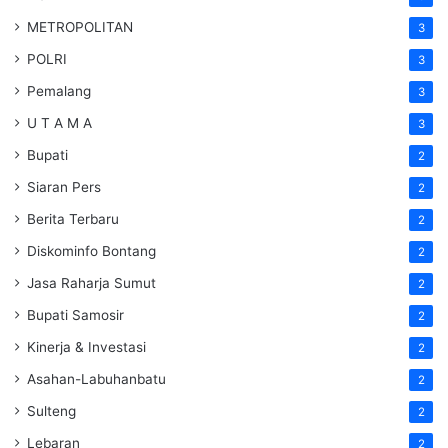
METROPOLITAN
3
POLRI
3
Pemalang
3
U T A M A
3
Bupati
2
Siaran Pers
2
Berita Terbaru
2
Diskominfo Bontang
2
Jasa Raharja Sumut
2
Bupati Samosir
2
Kinerja & Investasi
2
Asahan-Labuhanbatu
2
Sulteng
2
Lebaran
2