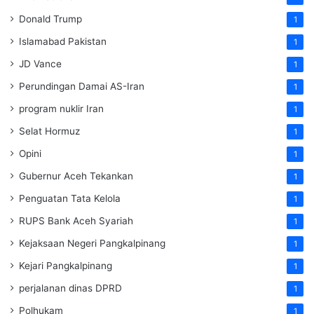
Donald Trump
1
Islamabad Pakistan
1
JD Vance
1
Perundingan Damai AS-Iran
1
program nuklir Iran
1
Selat Hormuz
1
Opini
1
Gubernur Aceh Tekankan
1
Penguatan Tata Kelola
1
RUPS Bank Aceh Syariah
1
Kejaksaan Negeri Pangkalpinang
1
Kejari Pangkalpinang
1
perjalanan dinas DPRD
1
Polhukam
1