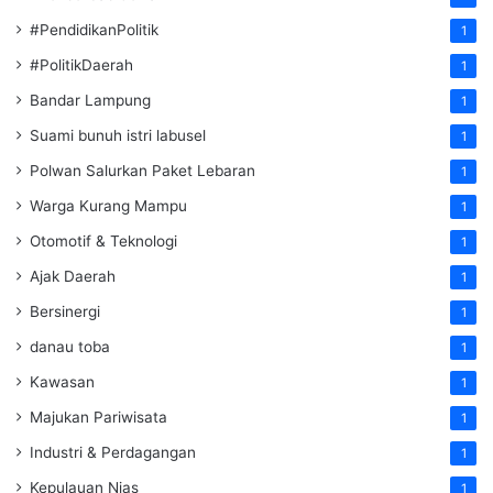
#PendidikanPolitik
1
#PolitikDaerah
1
Bandar Lampung
1
Suami bunuh istri labusel
1
Polwan Salurkan Paket Lebaran
1
Warga Kurang Mampu
1
Otomotif & Teknologi
1
Ajak Daerah
1
Bersinergi
1
danau toba
1
Kawasan
1
Majukan Pariwisata
1
Industri & Perdagangan
1
Kepulauan Nias
1