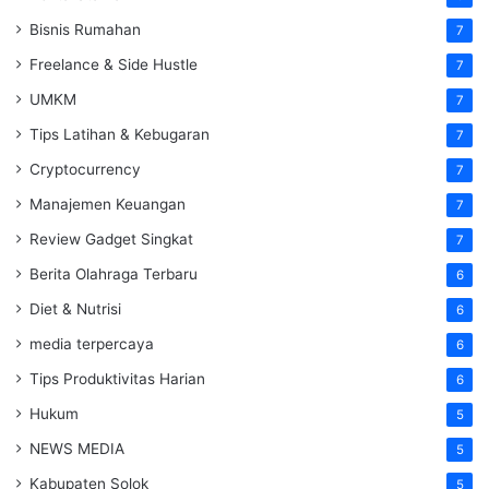
Bisnis Rumahan
7
Freelance & Side Hustle
7
UMKM
7
Tips Latihan & Kebugaran
7
Cryptocurrency
7
Manajemen Keuangan
7
Review Gadget Singkat
7
Berita Olahraga Terbaru
6
Diet & Nutrisi
6
media terpercaya
6
Tips Produktivitas Harian
6
Hukum
5
NEWS MEDIA
5
Kabupaten Solok
5