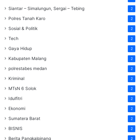
Siantar – Simalungun, Sergai – Tebing
2
Polres Tanah Karo
2
Sosial & Politik
2
Tech
2
Gaya Hidup
2
Kabupaten Malang
2
polrestabes medan
2
Kriminal
2
MTsN 6 Solok
2
Idulfitri
2
Ekonomi
2
Sumatera Barat
2
BISNIS
2
Berita Pangkalpinang
2