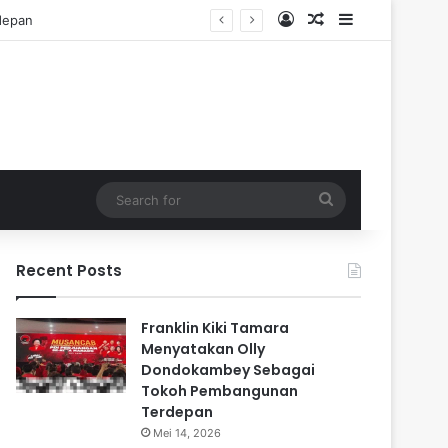
Log In
Random Article
Sidebar
Search
for
Recent Posts
Franklin Kiki Tamara
Menyatakan Olly
Dondokambey Sebagai
Tokoh Pembangunan
Terdepan
Mei 14, 2026