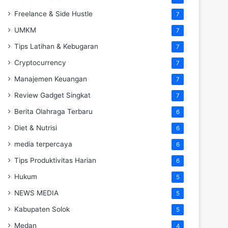
Freelance & Side Hustle
7
UMKM
7
Tips Latihan & Kebugaran
7
Cryptocurrency
7
Manajemen Keuangan
7
Review Gadget Singkat
7
Berita Olahraga Terbaru
6
Diet & Nutrisi
6
media terpercaya
6
Tips Produktivitas Harian
6
Hukum
5
NEWS MEDIA
5
Kabupaten Solok
5
Medan
4