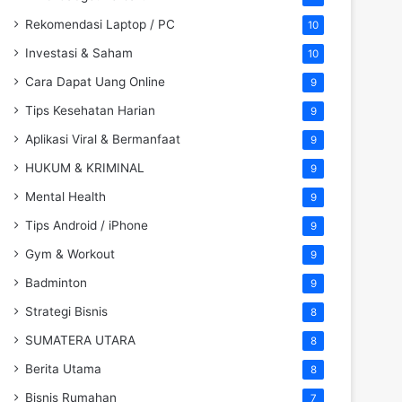
Rekomendasi Laptop / PC
10
Investasi & Saham
10
Cara Dapat Uang Online
9
Tips Kesehatan Harian
9
Aplikasi Viral & Bermanfaat
9
HUKUM & KRIMINAL
9
Mental Health
9
Tips Android / iPhone
9
Gym & Workout
9
Badminton
9
Strategi Bisnis
8
SUMATERA UTARA
8
Berita Utama
8
Bisnis Rumahan
7