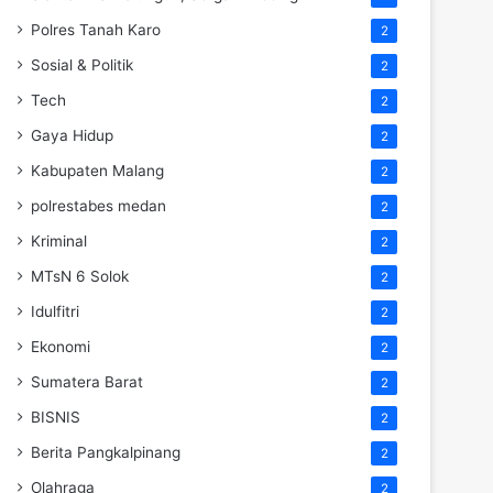
Polres Tanah Karo
2
Sosial & Politik
2
Tech
2
Gaya Hidup
2
Kabupaten Malang
2
polrestabes medan
2
Kriminal
2
MTsN 6 Solok
2
Idulfitri
2
Ekonomi
2
Sumatera Barat
2
BISNIS
2
Berita Pangkalpinang
2
Olahraga
2