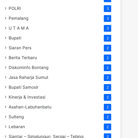
POLRI
3
Pemalang
3
U T A M A
3
Bupati
2
Siaran Pers
2
Berita Terbaru
2
Diskominfo Bontang
2
Jasa Raharja Sumut
2
Bupati Samosir
2
Kinerja & Investasi
2
Asahan-Labuhanbatu
2
Sulteng
2
Lebaran
2
Siantar – Simalungun, Sergai – Tebing
2