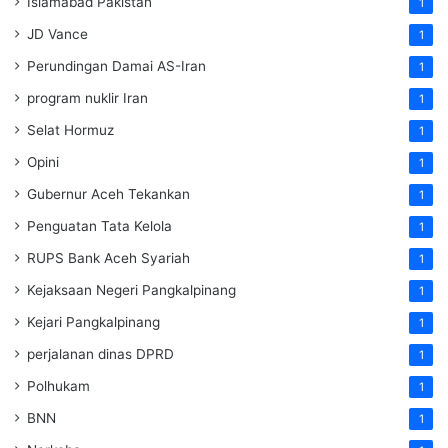
Islamabad Pakistan
1
JD Vance
1
Perundingan Damai AS-Iran
1
program nuklir Iran
1
Selat Hormuz
1
Opini
1
Gubernur Aceh Tekankan
1
Penguatan Tata Kelola
1
RUPS Bank Aceh Syariah
1
Kejaksaan Negeri Pangkalpinang
1
Kejari Pangkalpinang
1
perjalanan dinas DPRD
1
Polhukam
1
BNN
1