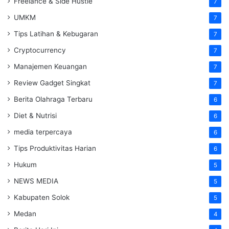
Freelance & Side Hustle
7
UMKM
7
Tips Latihan & Kebugaran
7
Cryptocurrency
7
Manajemen Keuangan
7
Review Gadget Singkat
7
Berita Olahraga Terbaru
6
Diet & Nutrisi
6
media terpercaya
6
Tips Produktivitas Harian
6
Hukum
5
NEWS MEDIA
5
Kabupaten Solok
5
Medan
4