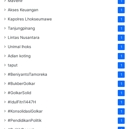
Mavenir
1
Akses Keuangan
1
Kapolres Lhokseumawe
1
Tanjungpinang
1
Lintas Nusantara
1
Unimal lhoks
1
Adian koting
1
taput
1
#BeniyantoTamoreka
1
#BukberGolkar
1
#GolkarSolid
1
#IdulFitri1447H
1
#KonsolidasiGolkar
1
#PendidikanPolitik
1