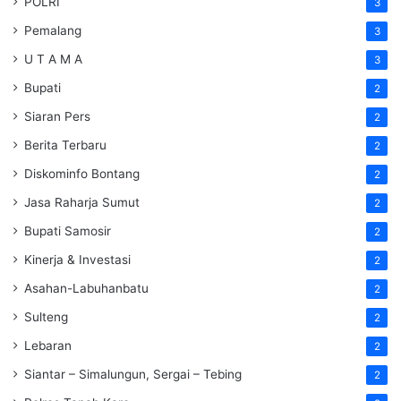
POLRI
3
Pemalang
3
U T A M A
3
Bupati
2
Siaran Pers
2
Berita Terbaru
2
Diskominfo Bontang
2
Jasa Raharja Sumut
2
Bupati Samosir
2
Kinerja & Investasi
2
Asahan-Labuhanbatu
2
Sulteng
2
Lebaran
2
Siantar – Simalungun, Sergai – Tebing
2