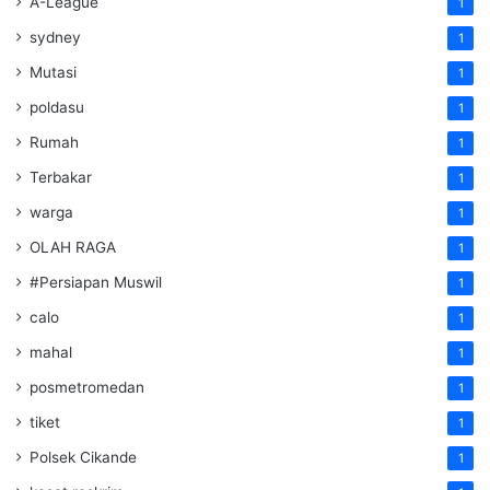
A-League
1
sydney
1
Mutasi
1
poldasu
1
Rumah
1
Terbakar
1
warga
1
OLAH RAGA
1
#Persiapan Muswil
1
calo
1
mahal
1
posmetromedan
1
tiket
1
Polsek Cikande
1