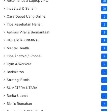
Rekomendasi Laptop / PC
10
Investasi & Saham
10
Cara Dapat Uang Online
9
Tips Kesehatan Harian
9
Aplikasi Viral & Bermanfaat
9
HUKUM & KRIMINAL
9
Mental Health
9
Tips Android / iPhone
9
Gym & Workout
9
Badminton
9
Strategi Bisnis
8
SUMATERA UTARA
8
Berita Utama
8
Bisnis Rumahan
7