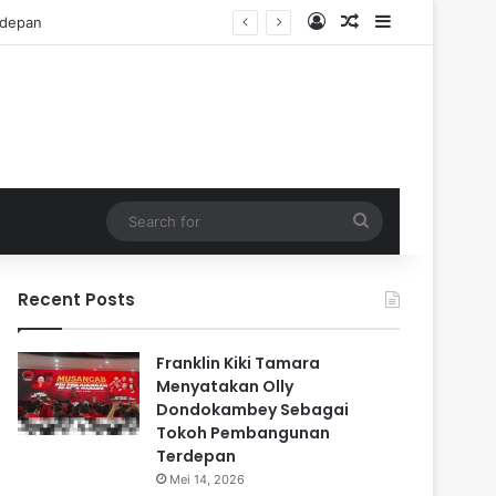
Log In
Random Article
Sidebar
Search
for
Recent Posts
Franklin Kiki Tamara
Menyatakan Olly
Dondokambey Sebagai
Tokoh Pembangunan
Terdepan
Mei 14, 2026