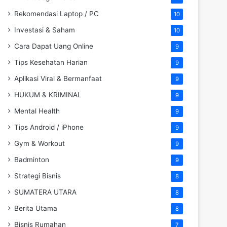
Rekomendasi Laptop / PC
10
Investasi & Saham
10
Cara Dapat Uang Online
9
Tips Kesehatan Harian
9
Aplikasi Viral & Bermanfaat
9
HUKUM & KRIMINAL
9
Mental Health
9
Tips Android / iPhone
9
Gym & Workout
9
Badminton
9
Strategi Bisnis
8
SUMATERA UTARA
8
Berita Utama
8
Bisnis Rumahan
7