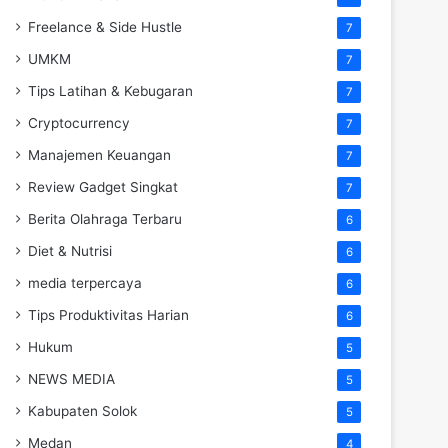
Freelance & Side Hustle
7
UMKM
7
Tips Latihan & Kebugaran
7
Cryptocurrency
7
Manajemen Keuangan
7
Review Gadget Singkat
7
Berita Olahraga Terbaru
6
Diet & Nutrisi
6
media terpercaya
6
Tips Produktivitas Harian
6
Hukum
5
NEWS MEDIA
5
Kabupaten Solok
5
Medan
4