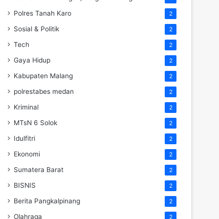
Polres Tanah Karo
2
Sosial & Politik
2
Tech
2
Gaya Hidup
2
Kabupaten Malang
2
polrestabes medan
2
Kriminal
2
MTsN 6 Solok
2
Idulfitri
2
Ekonomi
2
Sumatera Barat
2
BISNIS
2
Berita Pangkalpinang
2
Olahraga
2