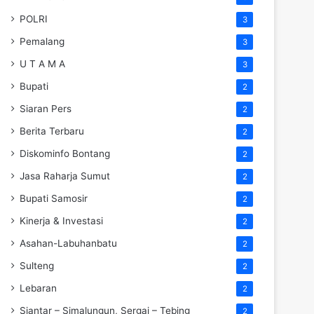
POLRI
3
Pemalang
3
U T A M A
3
Bupati
2
Siaran Pers
2
Berita Terbaru
2
Diskominfo Bontang
2
Jasa Raharja Sumut
2
Bupati Samosir
2
Kinerja & Investasi
2
Asahan-Labuhanbatu
2
Sulteng
2
Lebaran
2
Siantar – Simalungun, Sergai – Tebing
2