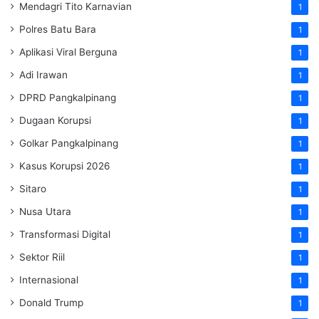
Mendagri Tito Karnavian
1
Polres Batu Bara
1
Aplikasi Viral Berguna
1
Adi Irawan
1
DPRD Pangkalpinang
1
Dugaan Korupsi
1
Golkar Pangkalpinang
1
Kasus Korupsi 2026
1
Sitaro
1
Nusa Utara
1
Transformasi Digital
1
Sektor Riil
1
Internasional
1
Donald Trump
1