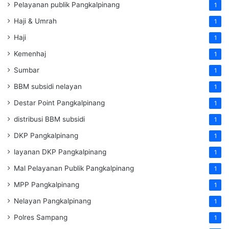
Pelayanan publik Pangkalpinang
1
Haji & Umrah
1
Haji
1
Kemenhaj
1
Sumbar
1
BBM subsidi nelayan
1
Destar Point Pangkalpinang
1
distribusi BBM subsidi
1
DKP Pangkalpinang
1
layanan DKP Pangkalpinang
1
Mal Pelayanan Publik Pangkalpinang
1
MPP Pangkalpinang
1
Nelayan Pangkalpinang
1
Polres Sampang
1