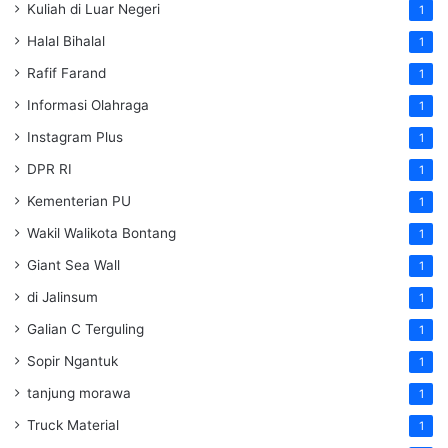
Kuliah di Luar Negeri
1
Halal Bihalal
1
Rafif Farand
1
Informasi Olahraga
1
Instagram Plus
1
DPR RI
1
Kementerian PU
1
Wakil Walikota Bontang
1
Giant Sea Wall
1
di Jalinsum
1
Galian C Terguling
1
Sopir Ngantuk
1
tanjung morawa
1
Truck Material
1