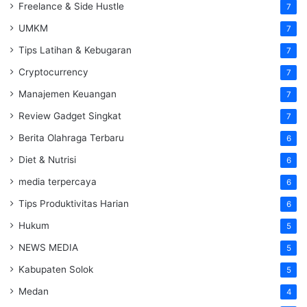
Freelance & Side Hustle
7
UMKM
7
Tips Latihan & Kebugaran
7
Cryptocurrency
7
Manajemen Keuangan
7
Review Gadget Singkat
7
Berita Olahraga Terbaru
6
Diet & Nutrisi
6
media terpercaya
6
Tips Produktivitas Harian
6
Hukum
5
NEWS MEDIA
5
Kabupaten Solok
5
Medan
4