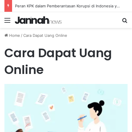
Peran KPK dalam Pemberantasan Korupsi di Indonesia yang Efektif dan Terukur
Menu
Se
Home
/
Cara Dapat Uang Online
Cara Dapat Uang
Online