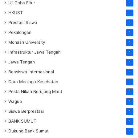
Uji Coba Fitur
1
HKUST
1
Prestasi Siswa
1
Pekalongan
1
Monash University
1
Infrastruktur Jawa Tengah
1
Jawa Tengah
1
Beasiswa Internasional
1
Cara Menjaga Kesehatan
1
Pesta Nikah Berujung Maut
1
Wagub
1
Siswa Berprestasi
1
BANK SUMUT
1
Dukung Bank Sumut
1