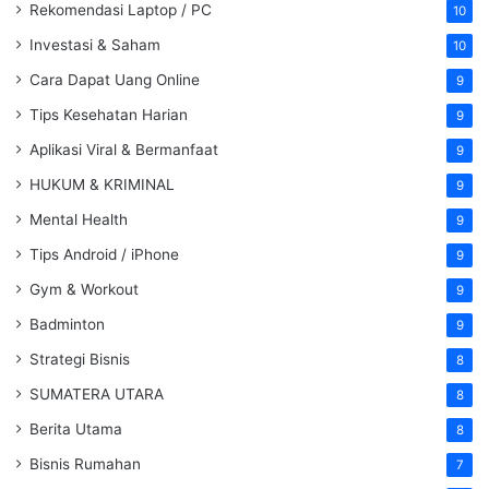
Rekomendasi Laptop / PC
10
Investasi & Saham
10
Cara Dapat Uang Online
9
Tips Kesehatan Harian
9
Aplikasi Viral & Bermanfaat
9
HUKUM & KRIMINAL
9
Mental Health
9
Tips Android / iPhone
9
Gym & Workout
9
Badminton
9
Strategi Bisnis
8
SUMATERA UTARA
8
Berita Utama
8
Bisnis Rumahan
7