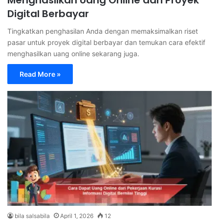
Digital Berbayar
Tingkatkan penghasilan Anda dengan memaksimalkan riset
pasar untuk proyek digital berbayar dan temukan cara efektif
menghasilkan uang online sekarang juga.
Read More »
bila salsabila
April 1, 2026
12