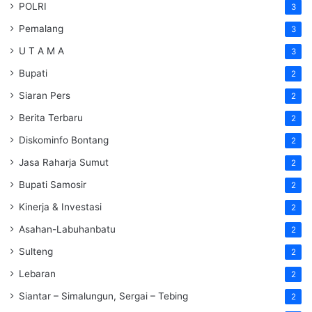
POLRI
3
Pemalang
3
U T A M A
3
Bupati
2
Siaran Pers
2
Berita Terbaru
2
Diskominfo Bontang
2
Jasa Raharja Sumut
2
Bupati Samosir
2
Kinerja & Investasi
2
Asahan-Labuhanbatu
2
Sulteng
2
Lebaran
2
Siantar – Simalungun, Sergai – Tebing
2