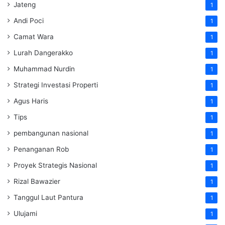
Jateng
1
Andi Poci
1
Camat Wara
1
Lurah Dangerakko
1
Muhammad Nurdin
1
Strategi Investasi Properti
1
Agus Haris
1
Tips
1
pembangunan nasional
1
Penanganan Rob
1
Proyek Strategis Nasional
1
Rizal Bawazier
1
Tanggul Laut Pantura
1
Ulujami
1