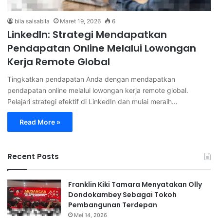
bila salsabila
Maret 19, 2026
6
LinkedIn: Strategi Mendapatkan
Pendapatan Online Melalui Lowongan
Kerja Remote Global
Tingkatkan pendapatan Anda dengan mendapatkan
pendapatan online melalui lowongan kerja remote global.
Pelajari strategi efektif di LinkedIn dan mulai meraih…
Read More »
Recent Posts
Franklin Kiki Tamara Menyatakan Olly
Dondokambey Sebagai Tokoh
Pembangunan Terdepan
Mei 14, 2026