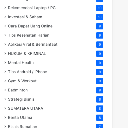
Rekomendasi Laptop / PC
10
Investasi & Saham
10
Cara Dapat Uang Online
9
Tips Kesehatan Harian
9
Aplikasi Viral & Bermanfaat
9
HUKUM & KRIMINAL
9
Mental Health
9
Tips Android / iPhone
9
Gym & Workout
9
Badminton
9
Strategi Bisnis
8
SUMATERA UTARA
8
Berita Utama
8
Bisnis Rumahan
7