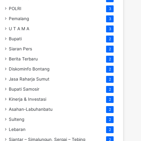
POLRI
3
Pemalang
3
U T A M A
3
Bupati
2
Siaran Pers
2
Berita Terbaru
2
Diskominfo Bontang
2
Jasa Raharja Sumut
2
Bupati Samosir
2
Kinerja & Investasi
2
Asahan-Labuhanbatu
2
Sulteng
2
Lebaran
2
Siantar – Simalungun, Sergai – Tebing
2