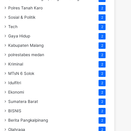
Polres Tanah Karo
2
Sosial & Politik
2
Tech
2
Gaya Hidup
2
Kabupaten Malang
2
polrestabes medan
2
Kriminal
2
MTsN 6 Solok
2
Idulfitri
2
Ekonomi
2
Sumatera Barat
2
BISNIS
2
Berita Pangkalpinang
2
Olahraga
2