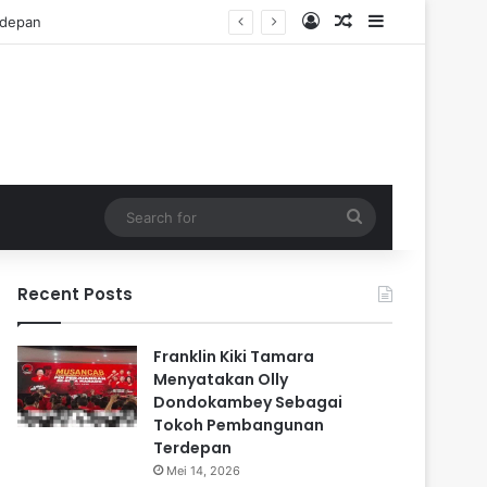
Log In
Random Article
Sidebar
Search
for
Recent Posts
Franklin Kiki Tamara
Menyatakan Olly
Dondokambey Sebagai
Tokoh Pembangunan
Terdepan
Mei 14, 2026