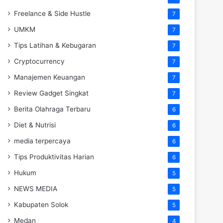
Freelance & Side Hustle
7
UMKM
7
Tips Latihan & Kebugaran
7
Cryptocurrency
7
Manajemen Keuangan
7
Review Gadget Singkat
7
Berita Olahraga Terbaru
6
Diet & Nutrisi
6
media terpercaya
6
Tips Produktivitas Harian
6
Hukum
5
NEWS MEDIA
5
Kabupaten Solok
5
Medan
4