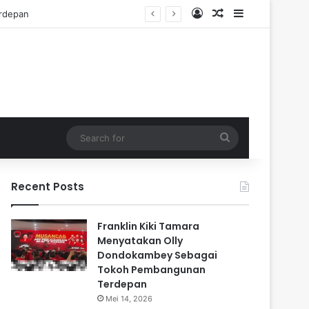
Log In
Random Article
Sidebar
Search
for
Recent Posts
Franklin Kiki Tamara
Menyatakan Olly
Dondokambey Sebagai
Tokoh Pembangunan
Terdepan
Mei 14, 2026