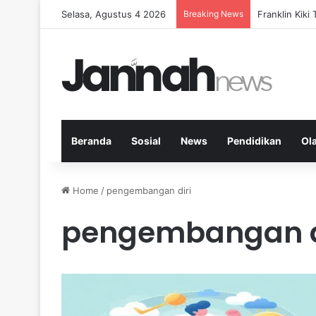
Selasa, Agustus 4 2026
Breaking News
Peran KPK da
Beranda
Sosial
News
Pendidikan
Ol
Home
/
pengembangan diri
pengembangan d