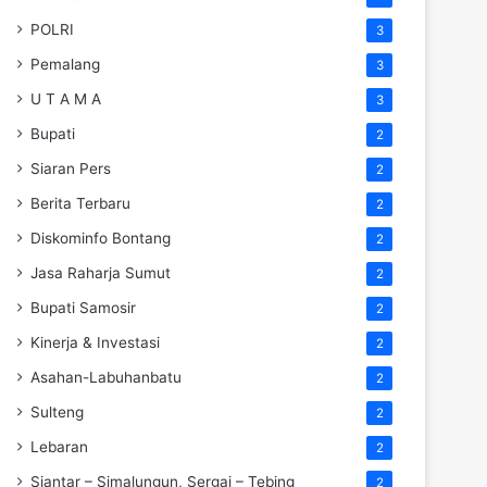
POLRI
3
Pemalang
3
U T A M A
3
Bupati
2
Siaran Pers
2
Berita Terbaru
2
Diskominfo Bontang
2
Jasa Raharja Sumut
2
Bupati Samosir
2
Kinerja & Investasi
2
Asahan-Labuhanbatu
2
Sulteng
2
Lebaran
2
Siantar – Simalungun, Sergai – Tebing
2