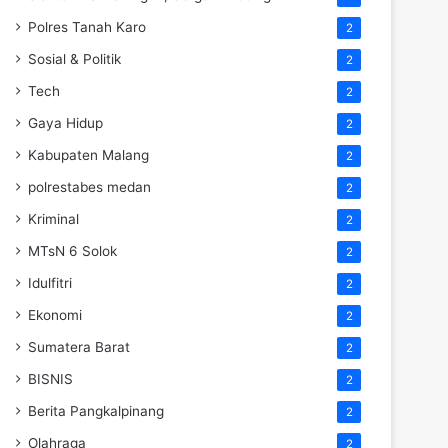
Polres Tanah Karo
2
Sosial & Politik
2
Tech
2
Gaya Hidup
2
Kabupaten Malang
2
polrestabes medan
2
Kriminal
2
MTsN 6 Solok
2
Idulfitri
2
Ekonomi
2
Sumatera Barat
2
BISNIS
2
Berita Pangkalpinang
2
Olahraga
2