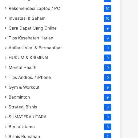
Rekomendasi Laptop / PC
10
Investasi & Saham
10
Cara Dapat Uang Online
9
Tips Kesehatan Harian
9
Aplikasi Viral & Bermanfaat
9
HUKUM & KRIMINAL
9
Mental Health
9
Tips Android / iPhone
9
Gym & Workout
9
Badminton
9
Strategi Bisnis
8
SUMATERA UTARA
8
Berita Utama
8
Bisnis Rumahan
7