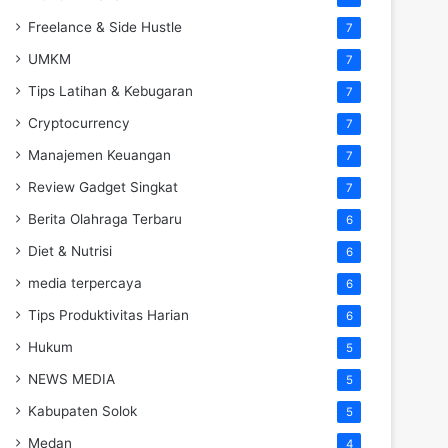
Freelance & Side Hustle
7
UMKM
7
Tips Latihan & Kebugaran
7
Cryptocurrency
7
Manajemen Keuangan
7
Review Gadget Singkat
7
Berita Olahraga Terbaru
6
Diet & Nutrisi
6
media terpercaya
6
Tips Produktivitas Harian
6
Hukum
5
NEWS MEDIA
5
Kabupaten Solok
5
Medan
4