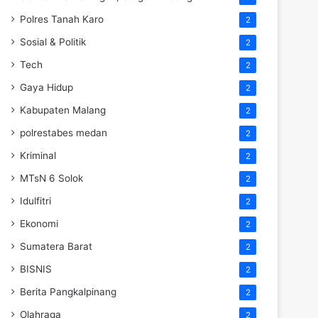
Polres Tanah Karo
2
Sosial & Politik
2
Tech
2
Gaya Hidup
2
Kabupaten Malang
2
polrestabes medan
2
Kriminal
2
MTsN 6 Solok
2
Idulfitri
2
Ekonomi
2
Sumatera Barat
2
BISNIS
2
Berita Pangkalpinang
2
Olahraga
2