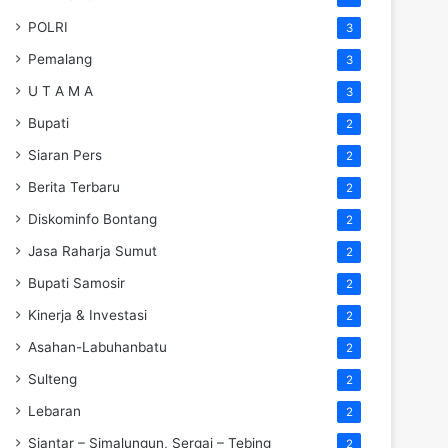
POLRI
3
Pemalang
3
U T A M A
3
Bupati
2
Siaran Pers
2
Berita Terbaru
2
Diskominfo Bontang
2
Jasa Raharja Sumut
2
Bupati Samosir
2
Kinerja & Investasi
2
Asahan-Labuhanbatu
2
Sulteng
2
Lebaran
2
Siantar – Simalungun, Sergai – Tebing
2