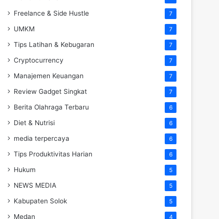
Freelance & Side Hustle
7
UMKM
7
Tips Latihan & Kebugaran
7
Cryptocurrency
7
Manajemen Keuangan
7
Review Gadget Singkat
7
Berita Olahraga Terbaru
6
Diet & Nutrisi
6
media terpercaya
6
Tips Produktivitas Harian
6
Hukum
5
NEWS MEDIA
5
Kabupaten Solok
5
Medan
4