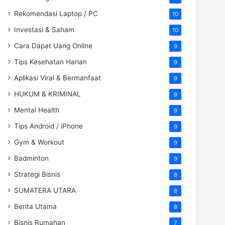
Rekomendasi Laptop / PC
10
Investasi & Saham
10
Cara Dapat Uang Online
9
Tips Kesehatan Harian
9
Aplikasi Viral & Bermanfaat
9
HUKUM & KRIMINAL
9
Mental Health
9
Tips Android / iPhone
9
Gym & Workout
9
Badminton
9
Strategi Bisnis
8
SUMATERA UTARA
8
Berita Utama
8
Bisnis Rumahan
7