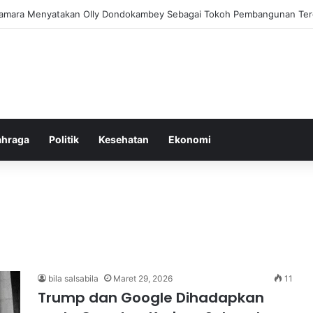
am Pemberantasan Korupsi di Indonesia yang Efektif dan Terukur
ahraga
Politik
Kesehatan
Ekonomi
bila salsabila
Maret 29, 2026
11
Trump dan Google Dihadapkan