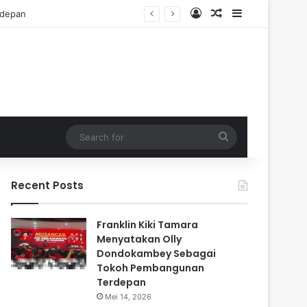
Log In
Random Article
Sidebar
Search
for
Recent Posts
Franklin Kiki Tamara
Menyatakan Olly
Dondokambey Sebagai
Tokoh Pembangunan
Terdepan
Mei 14, 2026