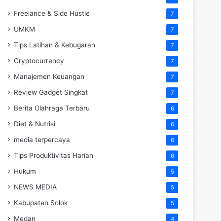
Freelance & Side Hustle
7
UMKM
7
Tips Latihan & Kebugaran
7
Cryptocurrency
7
Manajemen Keuangan
7
Review Gadget Singkat
7
Berita Olahraga Terbaru
6
Diet & Nutrisi
6
media terpercaya
6
Tips Produktivitas Harian
6
Hukum
5
NEWS MEDIA
5
Kabupaten Solok
5
Medan
4