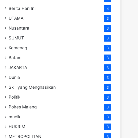
Berita Hari Ini
4
UTAMA
3
Nusantara
3
SUMUT
3
Kemenag
3
Batam
3
JAKARTA
3
Dunia
3
Skill yang Menghasilkan
3
Politik
3
Polres Malang
3
mudik
3
HUKRIM
3
METROPOLITAN
3