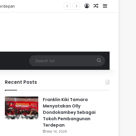
Log In
Random Article
Sidebar
Search
for
Recent Posts
Franklin Kiki Tamara
Menyatakan Olly
Dondokambey Sebagai
Tokoh Pembangunan
Terdepan
Mei 14, 2026