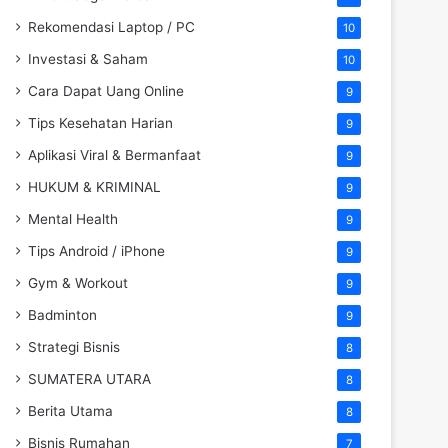
Rekomendasi Laptop / PC
10
Investasi & Saham
10
Cara Dapat Uang Online
9
Tips Kesehatan Harian
9
Aplikasi Viral & Bermanfaat
9
HUKUM & KRIMINAL
9
Mental Health
9
Tips Android / iPhone
9
Gym & Workout
9
Badminton
9
Strategi Bisnis
8
SUMATERA UTARA
8
Berita Utama
8
Bisnis Rumahan
7