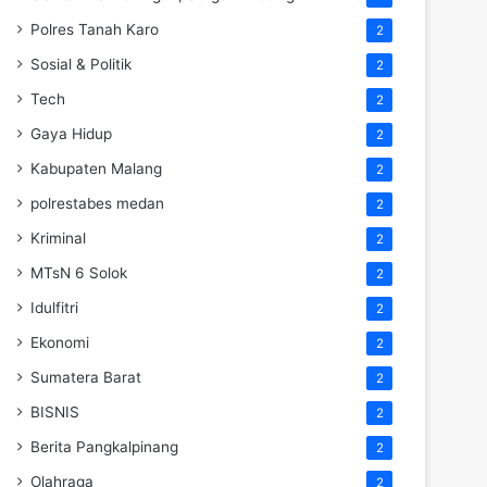
Polres Tanah Karo
2
Sosial & Politik
2
Tech
2
Gaya Hidup
2
Kabupaten Malang
2
polrestabes medan
2
Kriminal
2
MTsN 6 Solok
2
Idulfitri
2
Ekonomi
2
Sumatera Barat
2
BISNIS
2
Berita Pangkalpinang
2
Olahraga
2