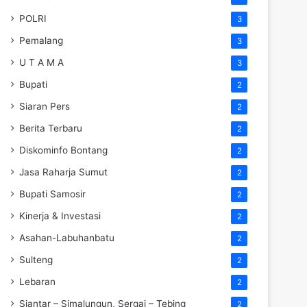
POLRI
3
Pemalang
3
U T A M A
3
Bupati
2
Siaran Pers
2
Berita Terbaru
2
Diskominfo Bontang
2
Jasa Raharja Sumut
2
Bupati Samosir
2
Kinerja & Investasi
2
Asahan-Labuhanbatu
2
Sulteng
2
Lebaran
2
Siantar – Simalungun, Sergai – Tebing
2