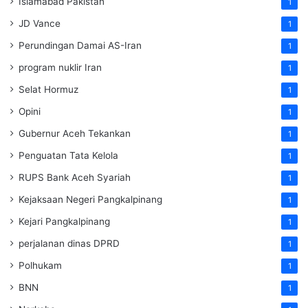
Islamabad Pakistan
1
JD Vance
1
Perundingan Damai AS-Iran
1
program nuklir Iran
1
Selat Hormuz
1
Opini
1
Gubernur Aceh Tekankan
1
Penguatan Tata Kelola
1
RUPS Bank Aceh Syariah
1
Kejaksaan Negeri Pangkalpinang
1
Kejari Pangkalpinang
1
perjalanan dinas DPRD
1
Polhukam
1
BNN
1