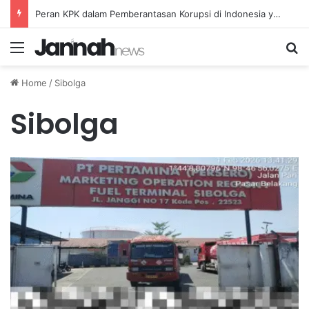
Peran KPK dalam Pemberantasan Korupsi di Indonesia yang Efektif dan Terukur
Menu
Se
Home
/
Sibolga
Sibolga