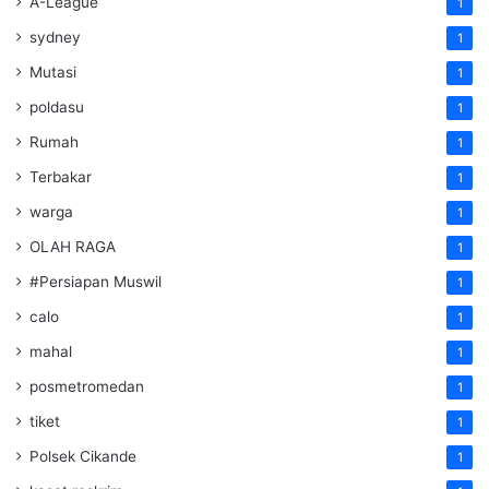
A-League
1
sydney
1
Mutasi
1
poldasu
1
Rumah
1
Terbakar
1
warga
1
OLAH RAGA
1
#Persiapan Muswil
1
calo
1
mahal
1
posmetromedan
1
tiket
1
Polsek Cikande
1