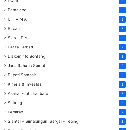
POLRI
3
Pemalang
3
U T A M A
3
Bupati
2
Siaran Pers
2
Berita Terbaru
2
Diskominfo Bontang
2
Jasa Raharja Sumut
2
Bupati Samosir
2
Kinerja & Investasi
2
Asahan-Labuhanbatu
2
Sulteng
2
Lebaran
2
Siantar – Simalungun, Sergai – Tebing
2