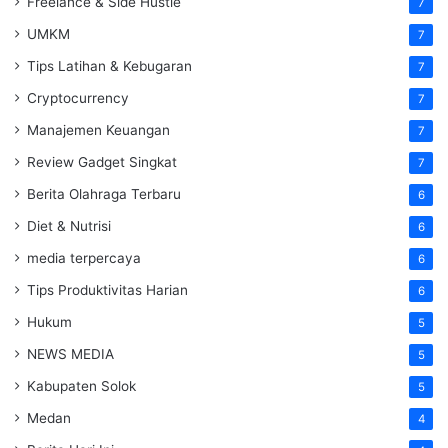
Freelance & Side Hustle
7
UMKM
7
Tips Latihan & Kebugaran
7
Cryptocurrency
7
Manajemen Keuangan
7
Review Gadget Singkat
7
Berita Olahraga Terbaru
6
Diet & Nutrisi
6
media terpercaya
6
Tips Produktivitas Harian
6
Hukum
5
NEWS MEDIA
5
Kabupaten Solok
5
Medan
4