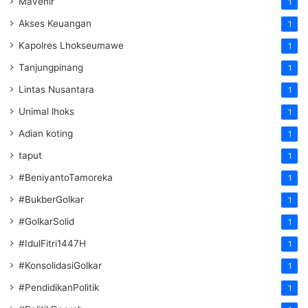
Mavenir
1
Akses Keuangan
1
Kapolres Lhokseumawe
1
Tanjungpinang
1
Lintas Nusantara
1
Unimal lhoks
1
Adian koting
1
taput
1
#BeniyantoTamoreka
1
#BukberGolkar
1
#GolkarSolid
1
#IdulFitri1447H
1
#KonsolidasiGolkar
1
#PendidikanPolitik
1