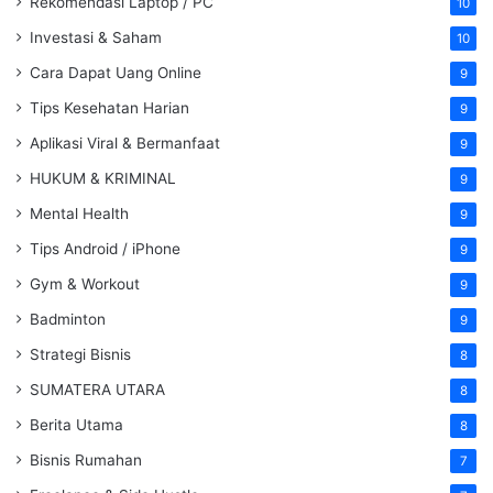
Rekomendasi Laptop / PC
10
Investasi & Saham
10
Cara Dapat Uang Online
9
Tips Kesehatan Harian
9
Aplikasi Viral & Bermanfaat
9
HUKUM & KRIMINAL
9
Mental Health
9
Tips Android / iPhone
9
Gym & Workout
9
Badminton
9
Strategi Bisnis
8
SUMATERA UTARA
8
Berita Utama
8
Bisnis Rumahan
7