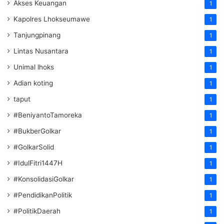
Akses Keuangan
1
Kapolres Lhokseumawe
1
Tanjungpinang
1
Lintas Nusantara
1
Unimal lhoks
1
Adian koting
1
taput
1
#BeniyantoTamoreka
1
#BukberGolkar
1
#GolkarSolid
1
#IdulFitri1447H
1
#KonsolidasiGolkar
1
#PendidikanPolitik
1
#PolitikDaerah
1