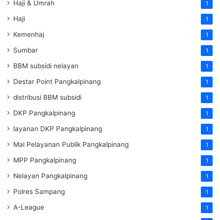
Haji & Umrah
1
Haji
1
Kemenhaj
1
Sumbar
1
BBM subsidi nelayan
1
Destar Point Pangkalpinang
1
distribusi BBM subsidi
1
DKP Pangkalpinang
1
layanan DKP Pangkalpinang
1
Mal Pelayanan Publik Pangkalpinang
1
MPP Pangkalpinang
1
Nelayan Pangkalpinang
1
Polres Sampang
1
A-League
1