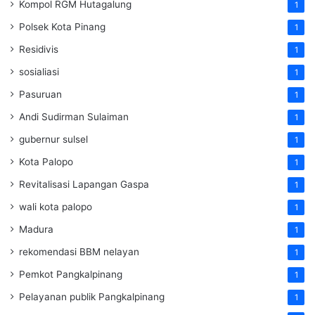
Kompol RGM Hutagalung
1
Polsek Kota Pinang
1
Residivis
1
sosialiasi
1
Pasuruan
1
Andi Sudirman Sulaiman
1
gubernur sulsel
1
Kota Palopo
1
Revitalisasi Lapangan Gaspa
1
wali kota palopo
1
Madura
1
rekomendasi BBM nelayan
1
Pemkot Pangkalpinang
1
Pelayanan publik Pangkalpinang
1