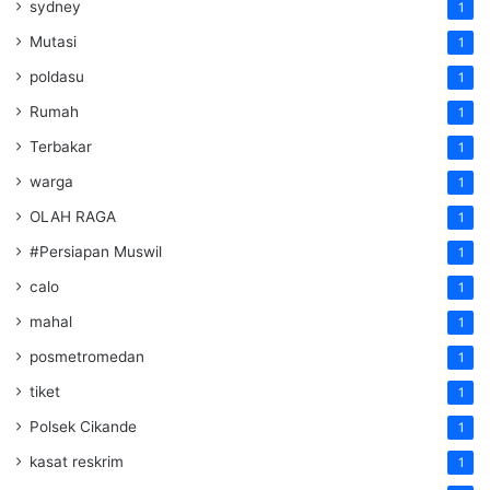
sydney
1
Mutasi
1
poldasu
1
Rumah
1
Terbakar
1
warga
1
OLAH RAGA
1
#Persiapan Muswil
1
calo
1
mahal
1
posmetromedan
1
tiket
1
Polsek Cikande
1
kasat reskrim
1