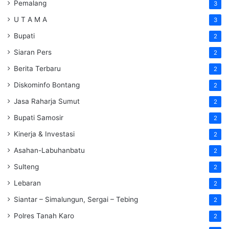
Pemalang
3
U T A M A
3
Bupati
2
Siaran Pers
2
Berita Terbaru
2
Diskominfo Bontang
2
Jasa Raharja Sumut
2
Bupati Samosir
2
Kinerja & Investasi
2
Asahan-Labuhanbatu
2
Sulteng
2
Lebaran
2
Siantar – Simalungun, Sergai – Tebing
2
Polres Tanah Karo
2