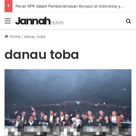
Peran KPK dalam Pemberantasan Korupsi di Indonesia yang Efektif dan Terukur
Menu
Se
Home
/
danau toba
danau toba