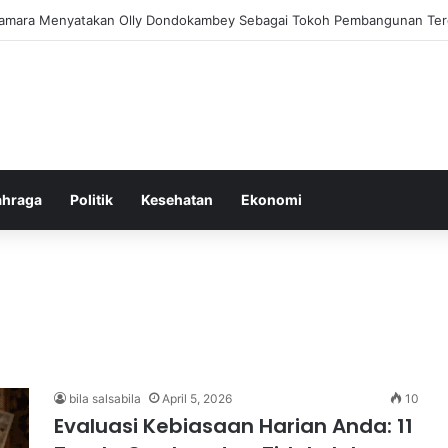
am Pemberantasan Korupsi di Indonesia yang Efektif dan Terukur
ahraga
Politik
Kesehatan
Ekonomi
bila salsabila
April 5, 2026
10
Evaluasi Kebiasaan Harian Anda: 11