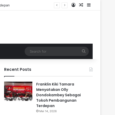
Log In
Random Article
Sidebar
Search
for
Recent Posts
Franklin Kiki Tamara
Menyatakan Olly
Dondokambey Sebagai
Tokoh Pembangunan
Terdepan
Mei 14, 2026