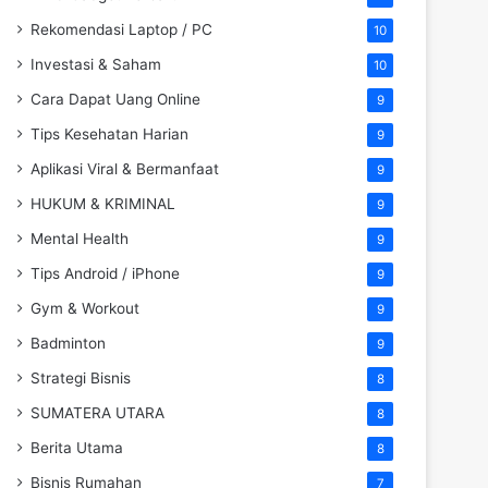
Rekomendasi Laptop / PC
10
Investasi & Saham
10
Cara Dapat Uang Online
9
Tips Kesehatan Harian
9
Aplikasi Viral & Bermanfaat
9
HUKUM & KRIMINAL
9
Mental Health
9
Tips Android / iPhone
9
Gym & Workout
9
Badminton
9
Strategi Bisnis
8
SUMATERA UTARA
8
Berita Utama
8
Bisnis Rumahan
7