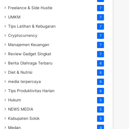
Freelance & Side Hustle
7
UMKM
7
Tips Latihan & Kebugaran
7
Cryptocurrency
7
Manajemen Keuangan
7
Review Gadget Singkat
7
Berita Olahraga Terbaru
6
Diet & Nutrisi
6
media terpercaya
6
Tips Produktivitas Harian
6
Hukum
5
NEWS MEDIA
5
Kabupaten Solok
5
Medan
4