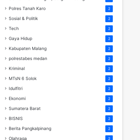
Polres Tanah Karo
2
Sosial & Politik
2
Tech
2
Gaya Hidup
2
Kabupaten Malang
2
polrestabes medan
2
Kriminal
2
MTsN 6 Solok
2
Idulfitri
2
Ekonomi
2
Sumatera Barat
2
BISNIS
2
Berita Pangkalpinang
2
Olahraga
2