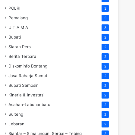
POLRI
3
Pemalang
3
U T A M A
3
Bupati
2
Siaran Pers
2
Berita Terbaru
2
Diskominfo Bontang
2
Jasa Raharja Sumut
2
Bupati Samosir
2
Kinerja & Investasi
2
Asahan-Labuhanbatu
2
Sulteng
2
Lebaran
2
Siantar – Simalungun, Sergai – Tebing
2