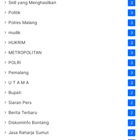
Skill yang Menghasilkan
3
Politik
3
Polres Malang
3
mudik
3
HUKRIM
3
METROPOLITAN
3
POLRI
3
Pemalang
3
U T A M A
3
Bupati
2
Siaran Pers
2
Berita Terbaru
2
Diskominfo Bontang
2
Jasa Raharja Sumut
2