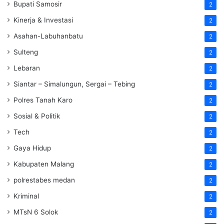
Bupati Samosir
2
Kinerja & Investasi
2
Asahan-Labuhanbatu
2
Sulteng
2
Lebaran
2
Siantar – Simalungun, Sergai – Tebing
2
Polres Tanah Karo
2
Sosial & Politik
2
Tech
2
Gaya Hidup
2
Kabupaten Malang
2
polrestabes medan
2
Kriminal
2
MTsN 6 Solok
2