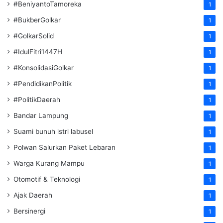
#BeniyantoTamoreka
1
#BukberGolkar
1
#GolkarSolid
1
#IdulFitri1447H
1
#KonsolidasiGolkar
1
#PendidikanPolitik
1
#PolitikDaerah
1
Bandar Lampung
1
Suami bunuh istri labusel
1
Polwan Salurkan Paket Lebaran
1
Warga Kurang Mampu
1
Otomotif & Teknologi
1
Ajak Daerah
1
Bersinergi
1