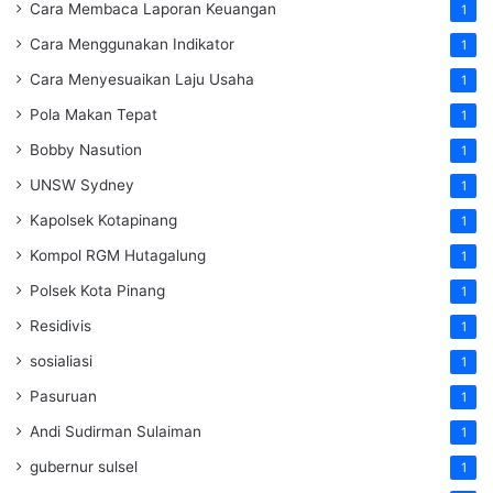
Cara Membaca Laporan Keuangan
1
Cara Menggunakan Indikator
1
Cara Menyesuaikan Laju Usaha
1
Pola Makan Tepat
1
Bobby Nasution
1
UNSW Sydney
1
Kapolsek Kotapinang
1
Kompol RGM Hutagalung
1
Polsek Kota Pinang
1
Residivis
1
sosialiasi
1
Pasuruan
1
Andi Sudirman Sulaiman
1
gubernur sulsel
1