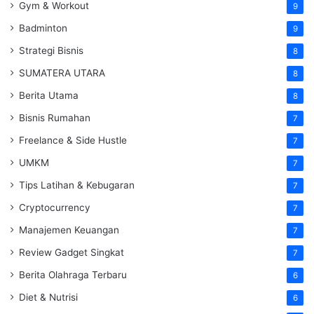
Gym & Workout
9
Badminton
9
Strategi Bisnis
8
SUMATERA UTARA
8
Berita Utama
8
Bisnis Rumahan
7
Freelance & Side Hustle
7
UMKM
7
Tips Latihan & Kebugaran
7
Cryptocurrency
7
Manajemen Keuangan
7
Review Gadget Singkat
7
Berita Olahraga Terbaru
6
Diet & Nutrisi
6