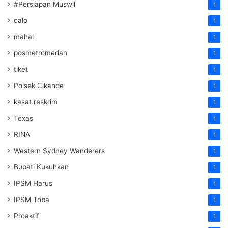
#Persiapan Muswil
1
calo
1
mahal
1
posmetromedan
1
tiket
1
Polsek Cikande
1
kasat reskrim
1
Texas
1
RINA
1
Western Sydney Wanderers
1
Bupati Kukuhkan
1
IPSM Harus
1
IPSM Toba
1
Proaktif
1