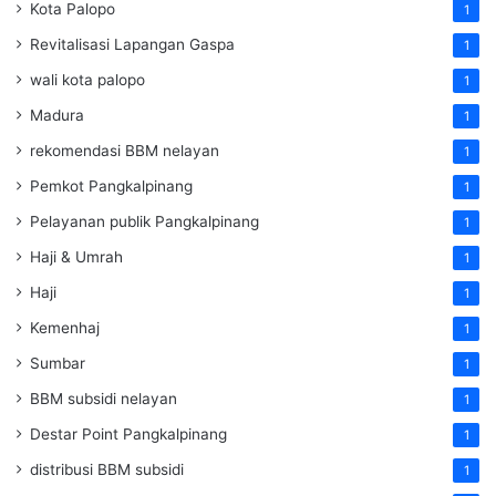
Kota Palopo
1
Revitalisasi Lapangan Gaspa
1
wali kota palopo
1
Madura
1
rekomendasi BBM nelayan
1
Pemkot Pangkalpinang
1
Pelayanan publik Pangkalpinang
1
Haji & Umrah
1
Haji
1
Kemenhaj
1
Sumbar
1
BBM subsidi nelayan
1
Destar Point Pangkalpinang
1
distribusi BBM subsidi
1