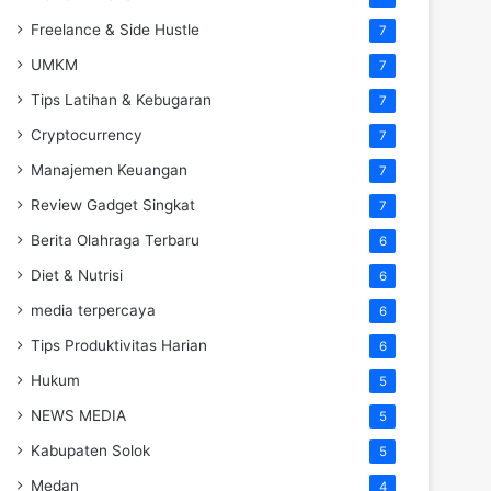
Freelance & Side Hustle
7
UMKM
7
Tips Latihan & Kebugaran
7
Cryptocurrency
7
Manajemen Keuangan
7
Review Gadget Singkat
7
Berita Olahraga Terbaru
6
Diet & Nutrisi
6
media terpercaya
6
Tips Produktivitas Harian
6
Hukum
5
NEWS MEDIA
5
Kabupaten Solok
5
Medan
4