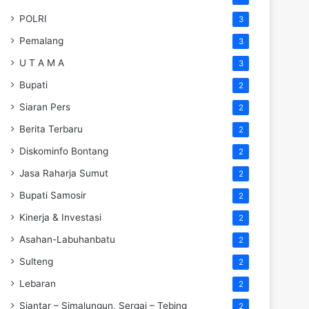
POLRI
3
Pemalang
3
U T A M A
3
Bupati
2
Siaran Pers
2
Berita Terbaru
2
Diskominfo Bontang
2
Jasa Raharja Sumut
2
Bupati Samosir
2
Kinerja & Investasi
2
Asahan-Labuhanbatu
2
Sulteng
2
Lebaran
2
Siantar – Simalungun, Sergai – Tebing
2