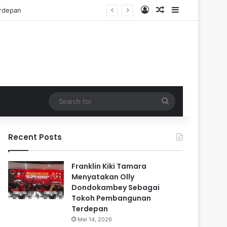
Log In
Random Article
Sidebar
Search
for
Recent Posts
Franklin Kiki Tamara
Menyatakan Olly
Dondokambey Sebagai
Tokoh Pembangunan
Terdepan
Mei 14, 2026