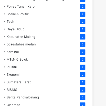
Polres Tanah Karo
2
Sosial & Politik
2
Tech
2
Gaya Hidup
2
Kabupaten Malang
2
polrestabes medan
2
Kriminal
2
MTsN 6 Solok
2
Idulfitri
2
Ekonomi
2
Sumatera Barat
2
BISNIS
2
Berita Pangkalpinang
2
Olahraga
2