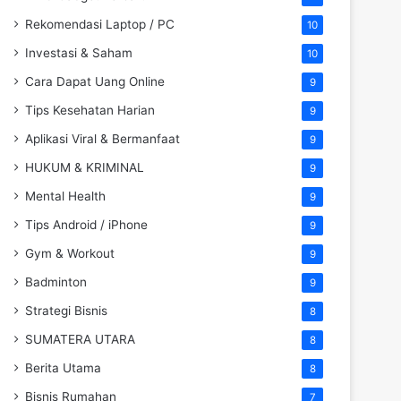
Rekomendasi Laptop / PC
10
Investasi & Saham
10
Cara Dapat Uang Online
9
Tips Kesehatan Harian
9
Aplikasi Viral & Bermanfaat
9
HUKUM & KRIMINAL
9
Mental Health
9
Tips Android / iPhone
9
Gym & Workout
9
Badminton
9
Strategi Bisnis
8
SUMATERA UTARA
8
Berita Utama
8
Bisnis Rumahan
7