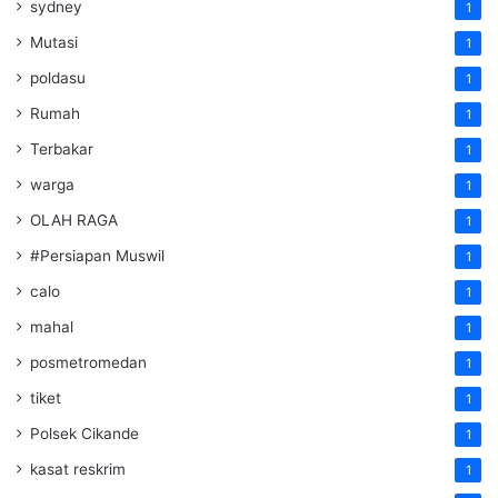
sydney
1
Mutasi
1
poldasu
1
Rumah
1
Terbakar
1
warga
1
OLAH RAGA
1
#Persiapan Muswil
1
calo
1
mahal
1
posmetromedan
1
tiket
1
Polsek Cikande
1
kasat reskrim
1