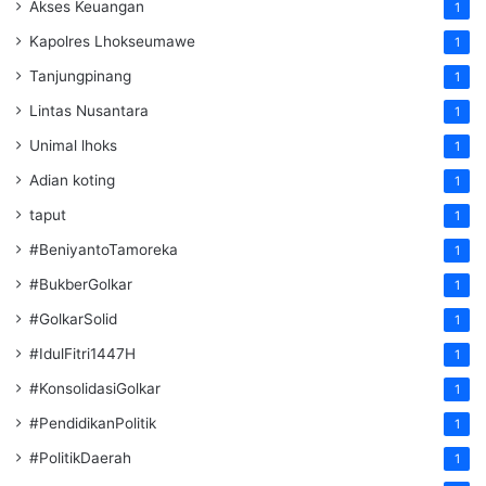
Akses Keuangan
1
Kapolres Lhokseumawe
1
Tanjungpinang
1
Lintas Nusantara
1
Unimal lhoks
1
Adian koting
1
taput
1
#BeniyantoTamoreka
1
#BukberGolkar
1
#GolkarSolid
1
#IdulFitri1447H
1
#KonsolidasiGolkar
1
#PendidikanPolitik
1
#PolitikDaerah
1