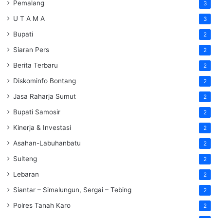
Pemalang
3
U T A M A
3
Bupati
2
Siaran Pers
2
Berita Terbaru
2
Diskominfo Bontang
2
Jasa Raharja Sumut
2
Bupati Samosir
2
Kinerja & Investasi
2
Asahan-Labuhanbatu
2
Sulteng
2
Lebaran
2
Siantar – Simalungun, Sergai – Tebing
2
Polres Tanah Karo
2