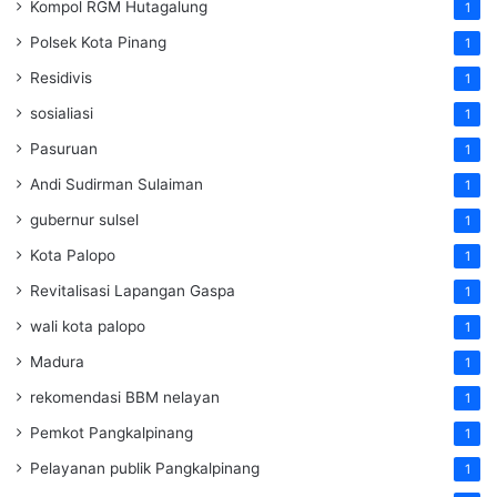
Kompol RGM Hutagalung
1
Polsek Kota Pinang
1
Residivis
1
sosialiasi
1
Pasuruan
1
Andi Sudirman Sulaiman
1
gubernur sulsel
1
Kota Palopo
1
Revitalisasi Lapangan Gaspa
1
wali kota palopo
1
Madura
1
rekomendasi BBM nelayan
1
Pemkot Pangkalpinang
1
Pelayanan publik Pangkalpinang
1