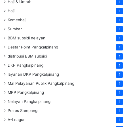
Haji & Umrah
1
Haji
1
Kemenhaj
1
Sumbar
1
BBM subsidi nelayan
1
Destar Point Pangkalpinang
1
distribusi BBM subsidi
1
DKP Pangkalpinang
1
layanan DKP Pangkalpinang
1
Mal Pelayanan Publik Pangkalpinang
1
MPP Pangkalpinang
1
Nelayan Pangkalpinang
1
Polres Sampang
1
A-League
1