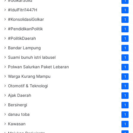
#GolkarSolid
1
#IdulFitri1447H
1
#KonsolidasiGolkar
1
#PendidikanPolitik
1
#PolitikDaerah
1
Bandar Lampung
1
Suami bunuh istri labusel
1
Polwan Salurkan Paket Lebaran
1
Warga Kurang Mampu
1
Otomotif & Teknologi
1
Ajak Daerah
1
Bersinergi
1
danau toba
1
Kawasan
1