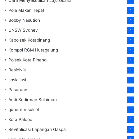
Cara Menyesuaikan Laju Usaha
1
Pola Makan Tepat
1
Bobby Nasution
1
UNSW Sydney
1
Kapolsek Kotapinang
1
Kompol RGM Hutagalung
1
Polsek Kota Pinang
1
Residivis
1
sosialiasi
1
Pasuruan
1
Andi Sudirman Sulaiman
1
gubernur sulsel
1
Kota Palopo
1
Revitalisasi Lapangan Gaspa
1