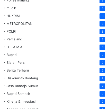
Polres Malang
3
mudik
3
HUKRIM
3
METROPOLITAN
3
POLRI
3
Pemalang
3
U T A M A
3
Bupati
2
Siaran Pers
2
Berita Terbaru
2
Diskominfo Bontang
2
Jasa Raharja Sumut
2
Bupati Samosir
2
Kinerja & Investasi
2