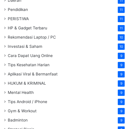
Daerah
11
Pendidikan
11
PERISTIWA
11
HP & Gadget Terbaru
11
Rekomendasi Laptop / PC
10
Investasi & Saham
10
Cara Dapat Uang Online
9
Tips Kesehatan Harian
9
Aplikasi Viral & Bermanfaat
9
HUKUM & KRIMINAL
9
Mental Health
9
Tips Android / iPhone
9
Gym & Workout
9
Badminton
9