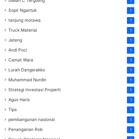
Galian C Terguling
1
Sopir Ngantuk
1
tanjung morawa
1
Truck Material
1
Jateng
1
Andi Poci
1
Camat Wara
1
Lurah Dangerakko
1
Muhammad Nurdin
1
Strategi Investasi Properti
1
Agus Haris
1
Tips
1
pembangunan nasional
1
Penanganan Rob
1