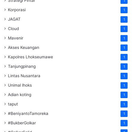
Strategi Pintar
1
Korporasi
1
JAGAT
1
Cloud
1
Mavenir
1
Akses Keuangan
1
Kapolres Lhokseumawe
1
Tanjungpinang
1
Lintas Nusantara
1
Unimal lhoks
1
Adian koting
1
taput
1
#BeniyantoTamoreka
1
#BukberGolkar
1