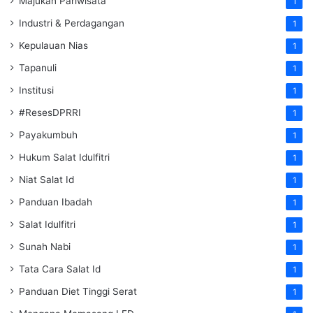
Majukan Pariwisata
1
Industri & Perdagangan
1
Kepulauan Nias
1
Tapanuli
1
Institusi
1
#ResesDPRRI
1
Payakumbuh
1
Hukum Salat Idulfitri
1
Niat Salat Id
1
Panduan Ibadah
1
Salat Idulfitri
1
Sunah Nabi
1
Tata Cara Salat Id
1
Panduan Diet Tinggi Serat
1