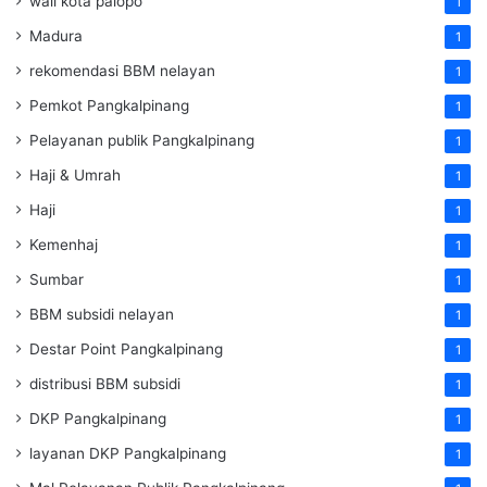
wali kota palopo
1
Madura
1
rekomendasi BBM nelayan
1
Pemkot Pangkalpinang
1
Pelayanan publik Pangkalpinang
1
Haji & Umrah
1
Haji
1
Kemenhaj
1
Sumbar
1
BBM subsidi nelayan
1
Destar Point Pangkalpinang
1
distribusi BBM subsidi
1
DKP Pangkalpinang
1
layanan DKP Pangkalpinang
1