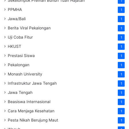
Sekelompok Preman Bunuh Tuan Hajatan
1
PPMHA
1
Jawa/Bali
1
Berita Viral Pekalongan
1
Uji Coba Fitur
1
HKUST
1
Prestasi Siswa
1
Pekalongan
1
Monash University
1
Infrastruktur Jawa Tengah
1
Jawa Tengah
1
Beasiswa Internasional
1
Cara Menjaga Kesehatan
1
Pesta Nikah Berujung Maut
1