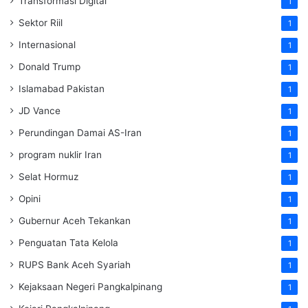
Transformasi Digital
1
Sektor Riil
1
Internasional
1
Donald Trump
1
Islamabad Pakistan
1
JD Vance
1
Perundingan Damai AS-Iran
1
program nuklir Iran
1
Selat Hormuz
1
Opini
1
Gubernur Aceh Tekankan
1
Penguatan Tata Kelola
1
RUPS Bank Aceh Syariah
1
Kejaksaan Negeri Pangkalpinang
1