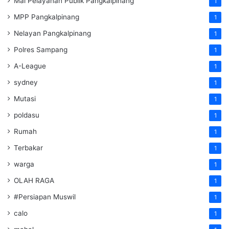
Mal Pelayanan Publik Pangkalpinang
1
MPP Pangkalpinang
1
Nelayan Pangkalpinang
1
Polres Sampang
1
A-League
1
sydney
1
Mutasi
1
poldasu
1
Rumah
1
Terbakar
1
warga
1
OLAH RAGA
1
#Persiapan Muswil
1
calo
1