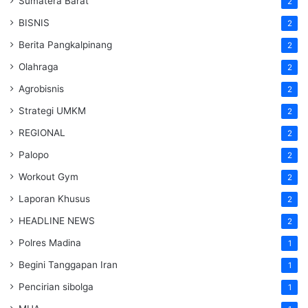
Sumatera Barat
2
BISNIS
2
Berita Pangkalpinang
2
Olahraga
2
Agrobisnis
2
Strategi UMKM
2
REGIONAL
2
Palopo
2
Workout Gym
2
Laporan Khusus
2
HEADLINE NEWS
2
Polres Madina
1
Begini Tanggapan Iran
1
Pencirian sibolga
1