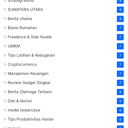
Strategi Bisnis
8
SUMATERA UTARA
8
Berita Utama
8
Bisnis Rumahan
7
Freelance & Side Hustle
7
UMKM
7
Tips Latihan & Kebugaran
7
Cryptocurrency
7
Manajemen Keuangan
7
Review Gadget Singkat
7
Berita Olahraga Terbaru
6
Diet & Nutrisi
6
media terpercaya
6
Tips Produktivitas Harian
6