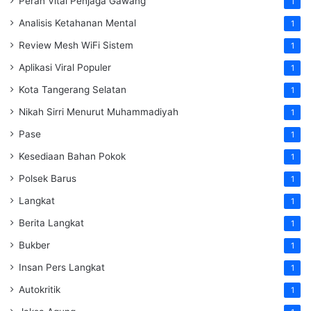
Peran Vital Penjaga Gawang
1
Analisis Ketahanan Mental
1
Review Mesh WiFi Sistem
1
Aplikasi Viral Populer
1
Kota Tangerang Selatan
1
Nikah Sirri Menurut Muhammadiyah
1
Pase
1
Kesediaan Bahan Pokok
1
Polsek Barus
1
Langkat
1
Berita Langkat
1
Bukber
1
Insan Pers Langkat
1
Autokritik
1