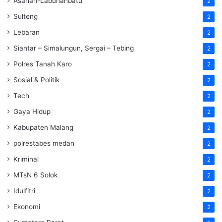
Asahan-Labuhanbatu
2
Sulteng
2
Lebaran
2
Siantar – Simalungun, Sergai – Tebing
2
Polres Tanah Karo
2
Sosial & Politik
2
Tech
2
Gaya Hidup
2
Kabupaten Malang
2
polrestabes medan
2
Kriminal
2
MTsN 6 Solok
2
Idulfitri
2
Ekonomi
2