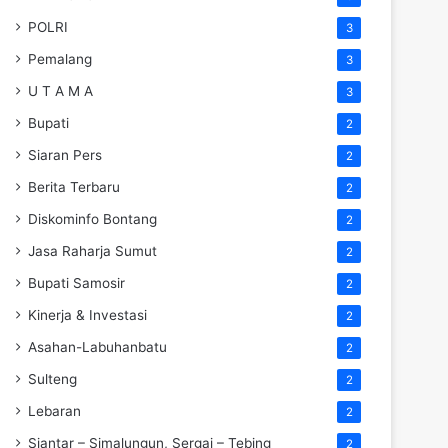
POLRI
3
Pemalang
3
U T A M A
3
Bupati
2
Siaran Pers
2
Berita Terbaru
2
Diskominfo Bontang
2
Jasa Raharja Sumut
2
Bupati Samosir
2
Kinerja & Investasi
2
Asahan-Labuhanbatu
2
Sulteng
2
Lebaran
2
Siantar – Simalungun, Sergai – Tebing
2