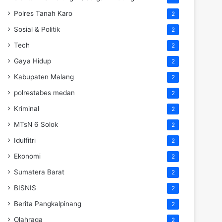
Polres Tanah Karo
2
Sosial & Politik
2
Tech
2
Gaya Hidup
2
Kabupaten Malang
2
polrestabes medan
2
Kriminal
2
MTsN 6 Solok
2
Idulfitri
2
Ekonomi
2
Sumatera Barat
2
BISNIS
2
Berita Pangkalpinang
2
Olahraga
2