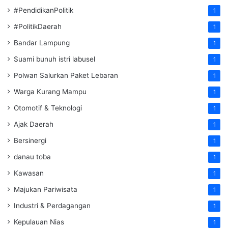
#PendidikanPolitik
1
#PolitikDaerah
1
Bandar Lampung
1
Suami bunuh istri labusel
1
Polwan Salurkan Paket Lebaran
1
Warga Kurang Mampu
1
Otomotif & Teknologi
1
Ajak Daerah
1
Bersinergi
1
danau toba
1
Kawasan
1
Majukan Pariwisata
1
Industri & Perdagangan
1
Kepulauan Nias
1