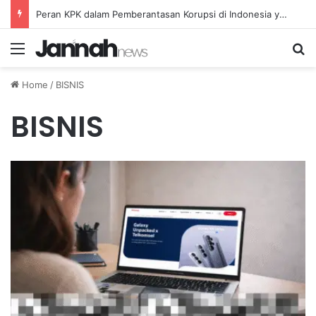
Peran KPK dalam Pemberantasan Korupsi di Indonesia yang Efektif dan Terukur
Menu
Se
Home
/
BISNIS
BISNIS