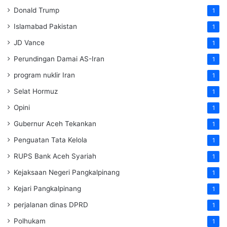
Donald Trump
1
Islamabad Pakistan
1
JD Vance
1
Perundingan Damai AS-Iran
1
program nuklir Iran
1
Selat Hormuz
1
Opini
1
Gubernur Aceh Tekankan
1
Penguatan Tata Kelola
1
RUPS Bank Aceh Syariah
1
Kejaksaan Negeri Pangkalpinang
1
Kejari Pangkalpinang
1
perjalanan dinas DPRD
1
Polhukam
1