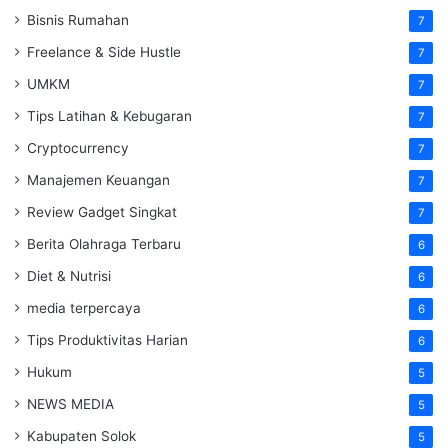
Bisnis Rumahan
7
Freelance & Side Hustle
7
UMKM
7
Tips Latihan & Kebugaran
7
Cryptocurrency
7
Manajemen Keuangan
7
Review Gadget Singkat
7
Berita Olahraga Terbaru
6
Diet & Nutrisi
6
media terpercaya
6
Tips Produktivitas Harian
6
Hukum
5
NEWS MEDIA
5
Kabupaten Solok
5