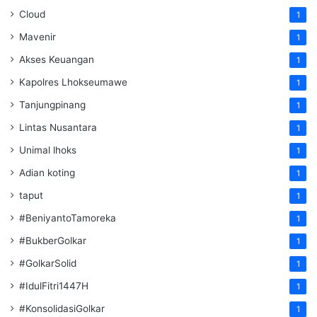
Cloud
1
Mavenir
1
Akses Keuangan
1
Kapolres Lhokseumawe
1
Tanjungpinang
1
Lintas Nusantara
1
Unimal lhoks
1
Adian koting
1
taput
1
#BeniyantoTamoreka
1
#BukberGolkar
1
#GolkarSolid
1
#IdulFitri1447H
1
#KonsolidasiGolkar
1