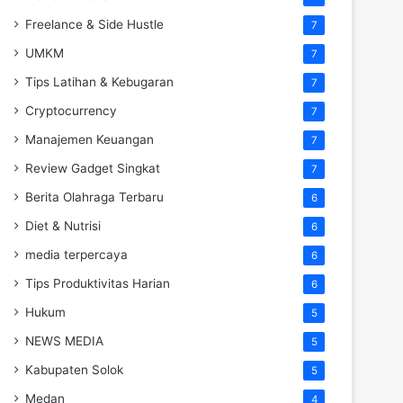
Freelance & Side Hustle
7
UMKM
7
Tips Latihan & Kebugaran
7
Cryptocurrency
7
Manajemen Keuangan
7
Review Gadget Singkat
7
Berita Olahraga Terbaru
6
Diet & Nutrisi
6
media terpercaya
6
Tips Produktivitas Harian
6
Hukum
5
NEWS MEDIA
5
Kabupaten Solok
5
Medan
4