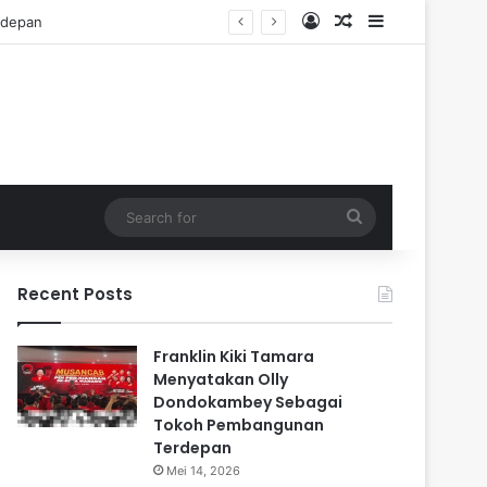
Log In
Random Article
Sidebar
Search
for
Recent Posts
Franklin Kiki Tamara
Menyatakan Olly
Dondokambey Sebagai
Tokoh Pembangunan
Terdepan
Mei 14, 2026