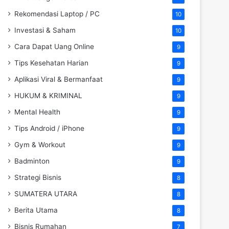
Rekomendasi Laptop / PC
10
Investasi & Saham
10
Cara Dapat Uang Online
9
Tips Kesehatan Harian
9
Aplikasi Viral & Bermanfaat
9
HUKUM & KRIMINAL
9
Mental Health
9
Tips Android / iPhone
9
Gym & Workout
9
Badminton
9
Strategi Bisnis
8
SUMATERA UTARA
8
Berita Utama
8
Bisnis Rumahan
7