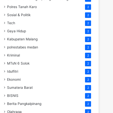
Polres Tanah Karo
2
Sosial & Politik
2
Tech
2
Gaya Hidup
2
Kabupaten Malang
2
polrestabes medan
2
Kriminal
2
MTsN 6 Solok
2
Idulfitri
2
Ekonomi
2
Sumatera Barat
2
BISNIS
2
Berita Pangkalpinang
2
Olahraga
2