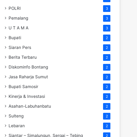
POLRI
3
Pemalang
3
U T A M A
3
Bupati
2
Siaran Pers
2
Berita Terbaru
2
Diskominfo Bontang
2
Jasa Raharja Sumut
2
Bupati Samosir
2
Kinerja & Investasi
2
Asahan-Labuhanbatu
2
Sulteng
2
Lebaran
2
Siantar – Simalungun, Sergai – Tebing
2