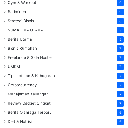
Gym & Workout
9
Badminton
9
Strategi Bisnis
8
SUMATERA UTARA
8
Berita Utama
8
Bisnis Rumahan
7
Freelance & Side Hustle
7
UMKM
7
Tips Latihan & Kebugaran
7
Cryptocurrency
7
Manajemen Keuangan
7
Review Gadget Singkat
7
Berita Olahraga Terbaru
6
Diet & Nutrisi
6