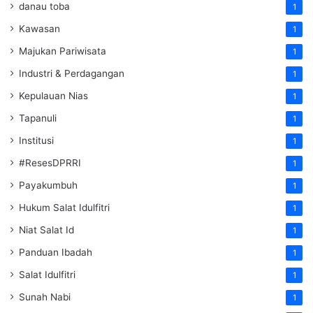
danau toba
1
Kawasan
1
Majukan Pariwisata
1
Industri & Perdagangan
1
Kepulauan Nias
1
Tapanuli
1
Institusi
1
#ResesDPRRI
1
Payakumbuh
1
Hukum Salat Idulfitri
1
Niat Salat Id
1
Panduan Ibadah
1
Salat Idulfitri
1
Sunah Nabi
1