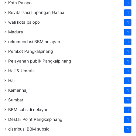
Kota Palopo
1
Revitalisasi Lapangan Gaspa
1
wali kota palopo
1
Madura
1
rekomendasi BBM nelayan
1
Pemkot Pangkalpinang
1
Pelayanan publik Pangkalpinang
1
Haji & Umrah
1
Haji
1
Kemenhaj
1
Sumbar
1
BBM subsidi nelayan
1
Destar Point Pangkalpinang
1
distribusi BBM subsidi
1