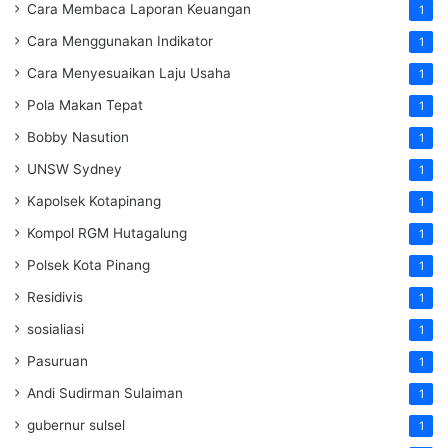
Cara Membaca Laporan Keuangan
1
Cara Menggunakan Indikator
1
Cara Menyesuaikan Laju Usaha
1
Pola Makan Tepat
1
Bobby Nasution
1
UNSW Sydney
1
Kapolsek Kotapinang
1
Kompol RGM Hutagalung
1
Polsek Kota Pinang
1
Residivis
1
sosialiasi
1
Pasuruan
1
Andi Sudirman Sulaiman
1
gubernur sulsel
1