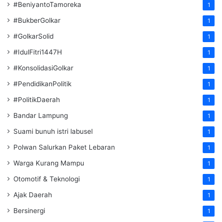
#BeniyantoTamoreka
1
#BukberGolkar
1
#GolkarSolid
1
#IdulFitri1447H
1
#KonsolidasiGolkar
1
#PendidikanPolitik
1
#PolitikDaerah
1
Bandar Lampung
1
Suami bunuh istri labusel
1
Polwan Salurkan Paket Lebaran
1
Warga Kurang Mampu
1
Otomotif & Teknologi
1
Ajak Daerah
1
Bersinergi
1