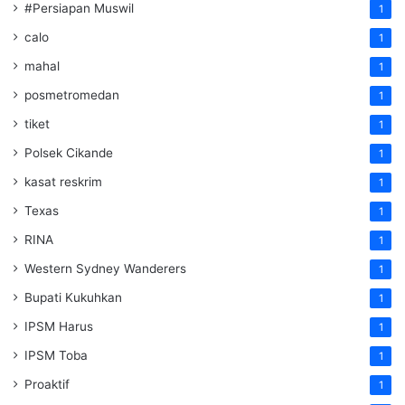
#Persiapan Muswil
1
calo
1
mahal
1
posmetromedan
1
tiket
1
Polsek Cikande
1
kasat reskrim
1
Texas
1
RINA
1
Western Sydney Wanderers
1
Bupati Kukuhkan
1
IPSM Harus
1
IPSM Toba
1
Proaktif
1