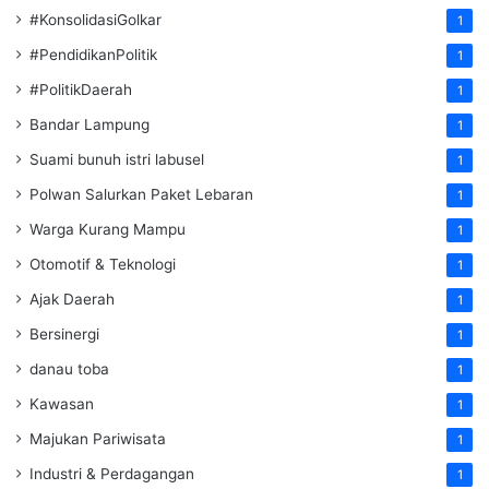
#KonsolidasiGolkar
1
#PendidikanPolitik
1
#PolitikDaerah
1
Bandar Lampung
1
Suami bunuh istri labusel
1
Polwan Salurkan Paket Lebaran
1
Warga Kurang Mampu
1
Otomotif & Teknologi
1
Ajak Daerah
1
Bersinergi
1
danau toba
1
Kawasan
1
Majukan Pariwisata
1
Industri & Perdagangan
1