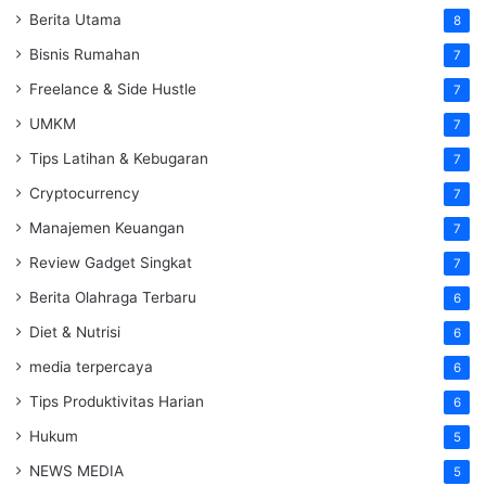
Berita Utama
8
Bisnis Rumahan
7
Freelance & Side Hustle
7
UMKM
7
Tips Latihan & Kebugaran
7
Cryptocurrency
7
Manajemen Keuangan
7
Review Gadget Singkat
7
Berita Olahraga Terbaru
6
Diet & Nutrisi
6
media terpercaya
6
Tips Produktivitas Harian
6
Hukum
5
NEWS MEDIA
5