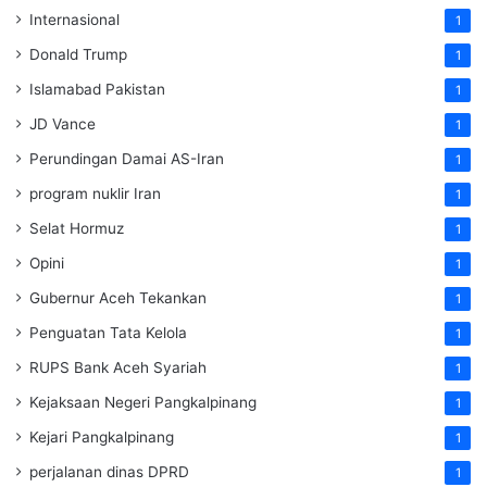
Internasional
1
Donald Trump
1
Islamabad Pakistan
1
JD Vance
1
Perundingan Damai AS-Iran
1
program nuklir Iran
1
Selat Hormuz
1
Opini
1
Gubernur Aceh Tekankan
1
Penguatan Tata Kelola
1
RUPS Bank Aceh Syariah
1
Kejaksaan Negeri Pangkalpinang
1
Kejari Pangkalpinang
1
perjalanan dinas DPRD
1