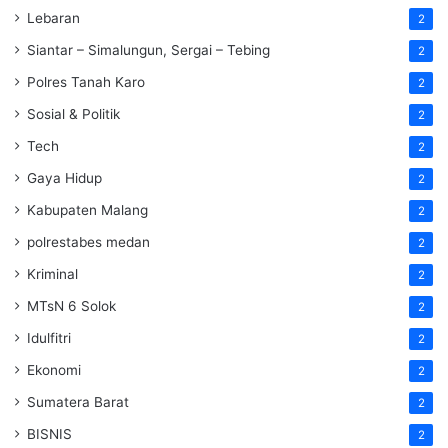
Lebaran
2
Siantar – Simalungun, Sergai – Tebing
2
Polres Tanah Karo
2
Sosial & Politik
2
Tech
2
Gaya Hidup
2
Kabupaten Malang
2
polrestabes medan
2
Kriminal
2
MTsN 6 Solok
2
Idulfitri
2
Ekonomi
2
Sumatera Barat
2
BISNIS
2