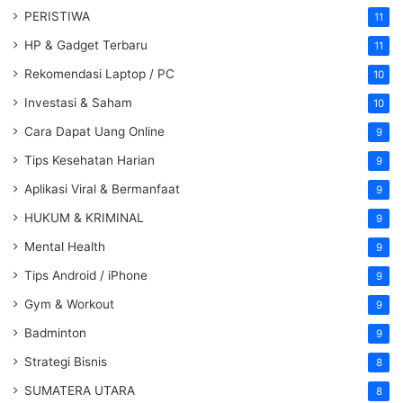
PERISTIWA
11
HP & Gadget Terbaru
11
Rekomendasi Laptop / PC
10
Investasi & Saham
10
Cara Dapat Uang Online
9
Tips Kesehatan Harian
9
Aplikasi Viral & Bermanfaat
9
HUKUM & KRIMINAL
9
Mental Health
9
Tips Android / iPhone
9
Gym & Workout
9
Badminton
9
Strategi Bisnis
8
SUMATERA UTARA
8