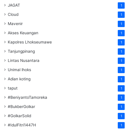
JAGAT
1
Cloud
1
Mavenir
1
Akses Keuangan
1
Kapolres Lhokseumawe
1
Tanjungpinang
1
Lintas Nusantara
1
Unimal lhoks
1
Adian koting
1
taput
1
#BeniyantoTamoreka
1
#BukberGolkar
1
#GolkarSolid
1
#IdulFitri1447H
1