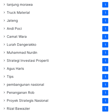
tanjung morawa
1
Truck Material
1
Jateng
1
Andi Poci
1
Camat Wara
1
Lurah Dangerakko
1
Muhammad Nurdin
1
Strategi Investasi Properti
1
Agus Haris
1
Tips
1
pembangunan nasional
1
Penanganan Rob
1
Proyek Strategis Nasional
1
Rizal Bawazier
1