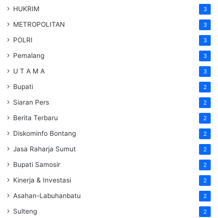
HUKRIM
3
METROPOLITAN
3
POLRI
3
Pemalang
3
U T A M A
3
Bupati
2
Siaran Pers
2
Berita Terbaru
2
Diskominfo Bontang
2
Jasa Raharja Sumut
2
Bupati Samosir
2
Kinerja & Investasi
2
Asahan-Labuhanbatu
2
Sulteng
2