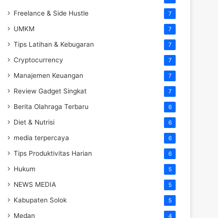
Freelance & Side Hustle
7
UMKM
7
Tips Latihan & Kebugaran
7
Cryptocurrency
7
Manajemen Keuangan
7
Review Gadget Singkat
7
Berita Olahraga Terbaru
6
Diet & Nutrisi
6
media terpercaya
6
Tips Produktivitas Harian
6
Hukum
5
NEWS MEDIA
5
Kabupaten Solok
5
Medan
4