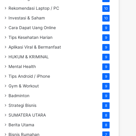
Rekomendasi Laptop / PC
10
Investasi & Saham
10
Cara Dapat Uang Online
9
Tips Kesehatan Harian
9
Aplikasi Viral & Bermanfaat
9
HUKUM & KRIMINAL
9
Mental Health
9
Tips Android / iPhone
9
Gym & Workout
9
Badminton
9
Strategi Bisnis
8
SUMATERA UTARA
8
Berita Utama
8
Bisnis Rumahan
7