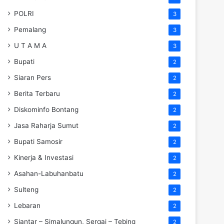
POLRI
3
Pemalang
3
U T A M A
3
Bupati
2
Siaran Pers
2
Berita Terbaru
2
Diskominfo Bontang
2
Jasa Raharja Sumut
2
Bupati Samosir
2
Kinerja & Investasi
2
Asahan-Labuhanbatu
2
Sulteng
2
Lebaran
2
Siantar – Simalungun, Sergai – Tebing
2