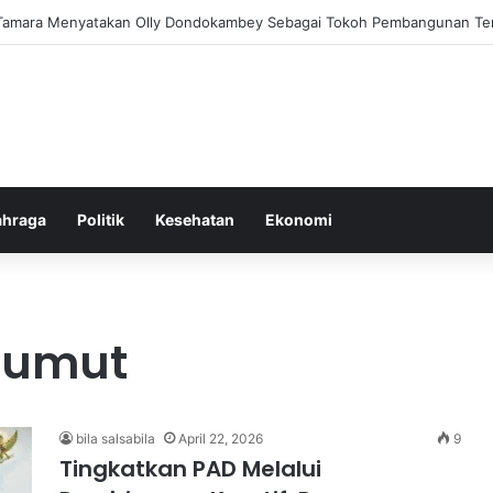
lam Pemberantasan Korupsi di Indonesia yang Efektif dan Terukur
ahraga
Politik
Kesehatan
Ekonomi
Sumut
bila salsabila
April 22, 2026
9
Tingkatkan PAD Melalui