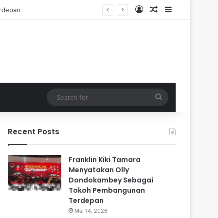
Log In
Random Article
Sidebar
Search
for
Recent Posts
Franklin Kiki Tamara
Menyatakan Olly
Dondokambey Sebagai
Tokoh Pembangunan
Terdepan
Mei 14, 2026