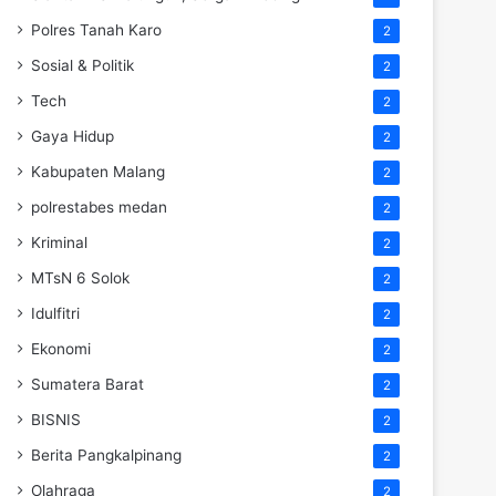
Polres Tanah Karo
2
Sosial & Politik
2
Tech
2
Gaya Hidup
2
Kabupaten Malang
2
polrestabes medan
2
Kriminal
2
MTsN 6 Solok
2
Idulfitri
2
Ekonomi
2
Sumatera Barat
2
BISNIS
2
Berita Pangkalpinang
2
Olahraga
2