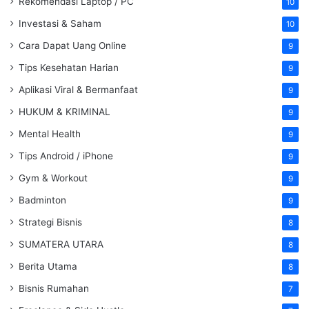
Rekomendasi Laptop / PC
10
Investasi & Saham
10
Cara Dapat Uang Online
9
Tips Kesehatan Harian
9
Aplikasi Viral & Bermanfaat
9
HUKUM & KRIMINAL
9
Mental Health
9
Tips Android / iPhone
9
Gym & Workout
9
Badminton
9
Strategi Bisnis
8
SUMATERA UTARA
8
Berita Utama
8
Bisnis Rumahan
7