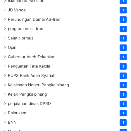
Islamabad Pakistan
1
JD Vance
1
Perundingan Damai AS-Iran
1
program nuklir Iran
1
Selat Hormuz
1
Opini
1
Gubernur Aceh Tekankan
1
Penguatan Tata Kelola
1
RUPS Bank Aceh Syariah
1
Kejaksaan Negeri Pangkalpinang
1
Kejari Pangkalpinang
1
perjalanan dinas DPRD
1
Polhukam
1
BNN
1