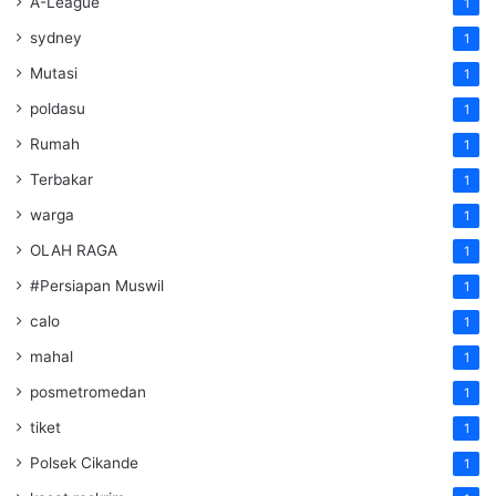
A-League
1
sydney
1
Mutasi
1
poldasu
1
Rumah
1
Terbakar
1
warga
1
OLAH RAGA
1
#Persiapan Muswil
1
calo
1
mahal
1
posmetromedan
1
tiket
1
Polsek Cikande
1