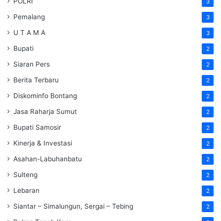
POLRI
3
Pemalang
3
U T A M A
3
Bupati
2
Siaran Pers
2
Berita Terbaru
2
Diskominfo Bontang
2
Jasa Raharja Sumut
2
Bupati Samosir
2
Kinerja & Investasi
2
Asahan-Labuhanbatu
2
Sulteng
2
Lebaran
2
Siantar – Simalungun, Sergai – Tebing
2