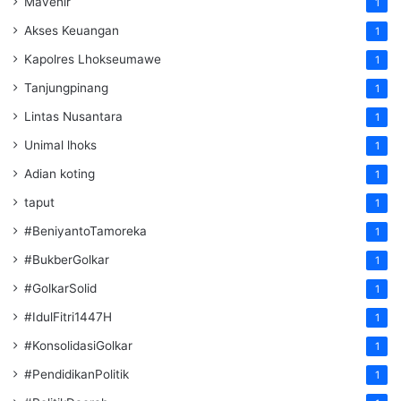
Mavenir
1
Akses Keuangan
1
Kapolres Lhokseumawe
1
Tanjungpinang
1
Lintas Nusantara
1
Unimal lhoks
1
Adian koting
1
taput
1
#BeniyantoTamoreka
1
#BukberGolkar
1
#GolkarSolid
1
#IdulFitri1447H
1
#KonsolidasiGolkar
1
#PendidikanPolitik
1