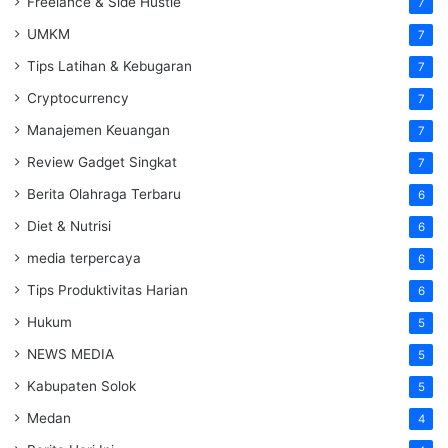
Freelance & Side Hustle
7
UMKM
7
Tips Latihan & Kebugaran
7
Cryptocurrency
7
Manajemen Keuangan
7
Review Gadget Singkat
7
Berita Olahraga Terbaru
6
Diet & Nutrisi
6
media terpercaya
6
Tips Produktivitas Harian
6
Hukum
5
NEWS MEDIA
5
Kabupaten Solok
5
Medan
4