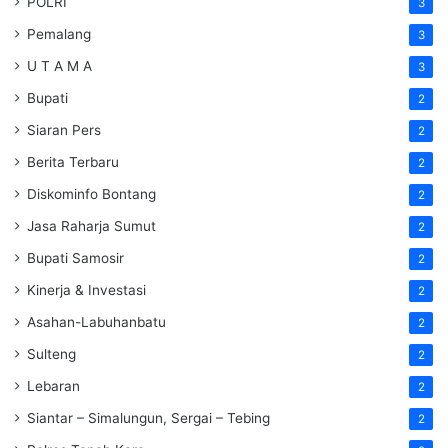
POLRI
3
Pemalang
3
U T A M A
3
Bupati
2
Siaran Pers
2
Berita Terbaru
2
Diskominfo Bontang
2
Jasa Raharja Sumut
2
Bupati Samosir
2
Kinerja & Investasi
2
Asahan-Labuhanbatu
2
Sulteng
2
Lebaran
2
Siantar – Simalungun, Sergai – Tebing
2