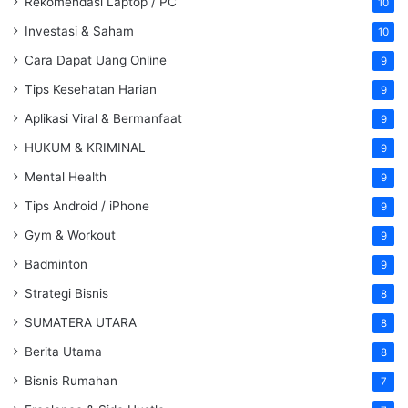
Rekomendasi Laptop / PC
10
Investasi & Saham
10
Cara Dapat Uang Online
9
Tips Kesehatan Harian
9
Aplikasi Viral & Bermanfaat
9
HUKUM & KRIMINAL
9
Mental Health
9
Tips Android / iPhone
9
Gym & Workout
9
Badminton
9
Strategi Bisnis
8
SUMATERA UTARA
8
Berita Utama
8
Bisnis Rumahan
7