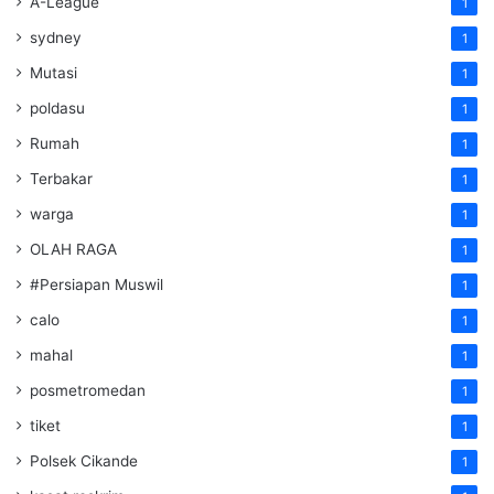
A-League
1
sydney
1
Mutasi
1
poldasu
1
Rumah
1
Terbakar
1
warga
1
OLAH RAGA
1
#Persiapan Muswil
1
calo
1
mahal
1
posmetromedan
1
tiket
1
Polsek Cikande
1