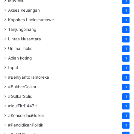
Mavenir
1
Akses Keuangan
1
Kapolres Lhokseumawe
1
Tanjungpinang
1
Lintas Nusantara
1
Unimal lhoks
1
Adian koting
1
taput
1
#BeniyantoTamoreka
1
#BukberGolkar
1
#GolkarSolid
1
#IdulFitri1447H
1
#KonsolidasiGolkar
1
#PendidikanPolitik
1