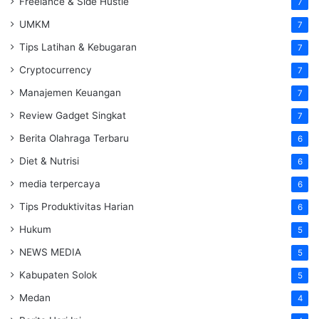
Freelance & Side Hustle
7
UMKM
7
Tips Latihan & Kebugaran
7
Cryptocurrency
7
Manajemen Keuangan
7
Review Gadget Singkat
7
Berita Olahraga Terbaru
6
Diet & Nutrisi
6
media terpercaya
6
Tips Produktivitas Harian
6
Hukum
5
NEWS MEDIA
5
Kabupaten Solok
5
Medan
4