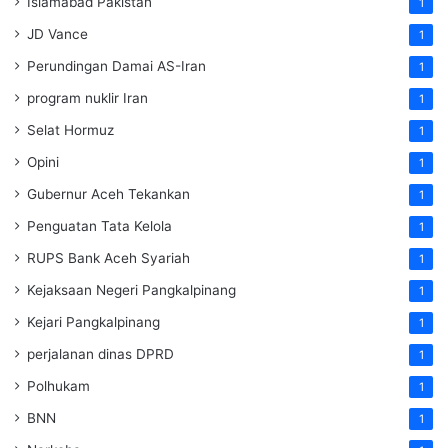
Islamabad Pakistan
1
JD Vance
1
Perundingan Damai AS-Iran
1
program nuklir Iran
1
Selat Hormuz
1
Opini
1
Gubernur Aceh Tekankan
1
Penguatan Tata Kelola
1
RUPS Bank Aceh Syariah
1
Kejaksaan Negeri Pangkalpinang
1
Kejari Pangkalpinang
1
perjalanan dinas DPRD
1
Polhukam
1
BNN
1