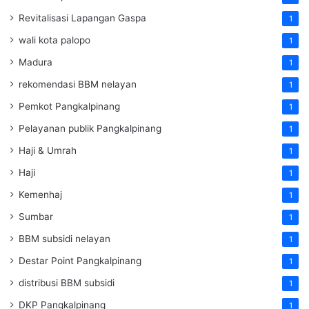
Revitalisasi Lapangan Gaspa
1
wali kota palopo
1
Madura
1
rekomendasi BBM nelayan
1
Pemkot Pangkalpinang
1
Pelayanan publik Pangkalpinang
1
Haji & Umrah
1
Haji
1
Kemenhaj
1
Sumbar
1
BBM subsidi nelayan
1
Destar Point Pangkalpinang
1
distribusi BBM subsidi
1
DKP Pangkalpinang
1