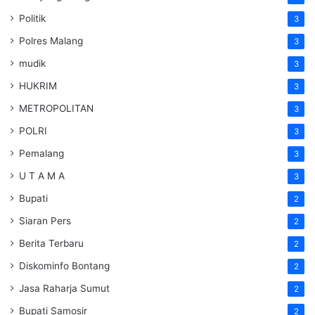
Politik
3
Polres Malang
3
mudik
3
HUKRIM
3
METROPOLITAN
3
POLRI
3
Pemalang
3
U T A M A
3
Bupati
2
Siaran Pers
2
Berita Terbaru
2
Diskominfo Bontang
2
Jasa Raharja Sumut
2
Bupati Samosir
2