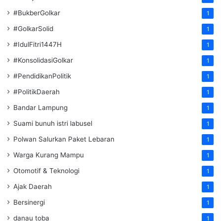
#BukberGolkar
1
#GolkarSolid
1
#IdulFitri1447H
1
#KonsolidasiGolkar
1
#PendidikanPolitik
1
#PolitikDaerah
1
Bandar Lampung
1
Suami bunuh istri labusel
1
Polwan Salurkan Paket Lebaran
1
Warga Kurang Mampu
1
Otomotif & Teknologi
1
Ajak Daerah
1
Bersinergi
1
danau toba
1