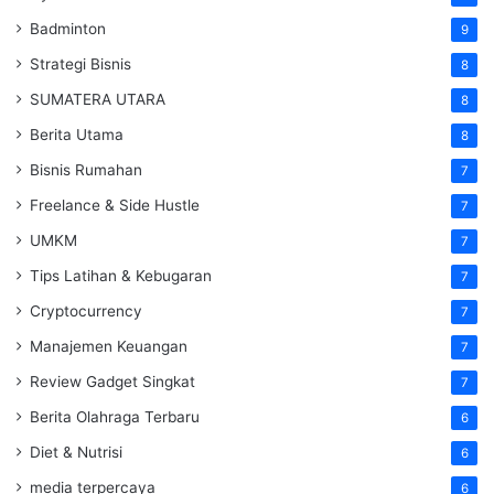
Badminton
9
Strategi Bisnis
8
SUMATERA UTARA
8
Berita Utama
8
Bisnis Rumahan
7
Freelance & Side Hustle
7
UMKM
7
Tips Latihan & Kebugaran
7
Cryptocurrency
7
Manajemen Keuangan
7
Review Gadget Singkat
7
Berita Olahraga Terbaru
6
Diet & Nutrisi
6
media terpercaya
6