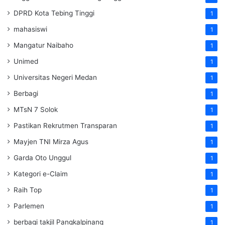
DPRD Kota Tebing Tinggi
1
mahasiswi
1
Mangatur Naibaho
1
Unimed
1
Universitas Negeri Medan
1
Berbagi
1
MTsN 7 Solok
1
Pastikan Rekrutmen Transparan
1
Mayjen TNI Mirza Agus
1
Garda Oto Unggul
1
Kategori e-Claim
1
Raih Top
1
Parlemen
1
berbagi takjil Pangkalpinang
1