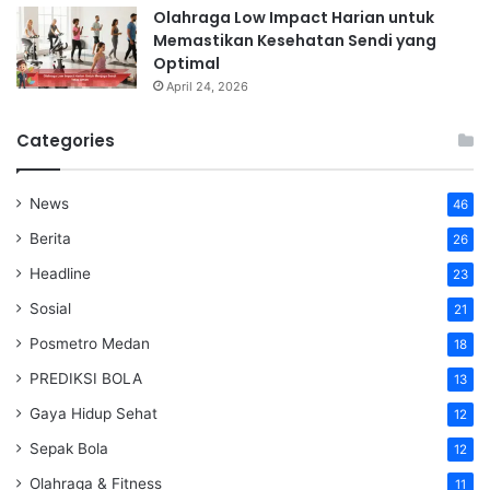
Olahraga Low Impact Harian untuk
Memastikan Kesehatan Sendi yang
Optimal
April 24, 2026
Categories
News
46
Berita
26
Headline
23
Sosial
21
Posmetro Medan
18
PREDIKSI BOLA
13
Gaya Hidup Sehat
12
Sepak Bola
12
Olahraga & Fitness
11