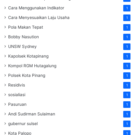
Cara Menggunakan Indikator
1
Cara Menyesuaikan Laju Usaha
1
Pola Makan Tepat
1
Bobby Nasution
1
UNSW Sydney
1
Kapolsek Kotapinang
1
Kompol RGM Hutagalung
1
Polsek Kota Pinang
1
Residivis
1
sosialiasi
1
Pasuruan
1
Andi Sudirman Sulaiman
1
gubernur sulsel
1
Kota Palopo
1