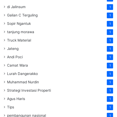
di Jalinsum
1
Galian C Terguling
1
Sopir Ngantuk
1
tanjung morawa
1
Truck Material
1
Jateng
1
Andi Poci
1
Camat Wara
1
Lurah Dangerakko
1
Muhammad Nurdin
1
Strategi Investasi Properti
1
Agus Haris
1
Tips
1
pembangunan nasional
1