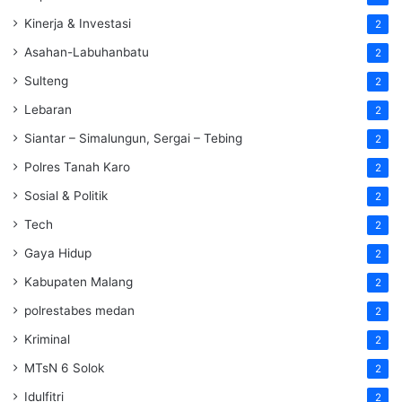
Kinerja & Investasi
2
Asahan-Labuhanbatu
2
Sulteng
2
Lebaran
2
Siantar – Simalungun, Sergai – Tebing
2
Polres Tanah Karo
2
Sosial & Politik
2
Tech
2
Gaya Hidup
2
Kabupaten Malang
2
polrestabes medan
2
Kriminal
2
MTsN 6 Solok
2
Idulfitri
2