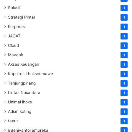
Solusif
1
Strategi Pintar
1
Korporasi
1
JAGAT
1
Cloud
1
Mavenir
1
Akses Keuangan
1
Kapolres Lhokseumawe
1
Tanjungpinang
1
Lintas Nusantara
1
Unimal lhoks
1
Adian koting
1
taput
1
#BeniyantoTamoreka
1