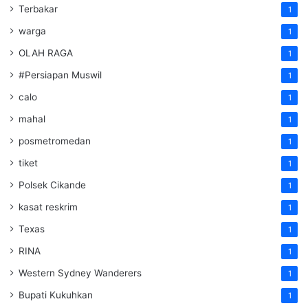
Terbakar
1
warga
1
OLAH RAGA
1
#Persiapan Muswil
1
calo
1
mahal
1
posmetromedan
1
tiket
1
Polsek Cikande
1
kasat reskrim
1
Texas
1
RINA
1
Western Sydney Wanderers
1
Bupati Kukuhkan
1