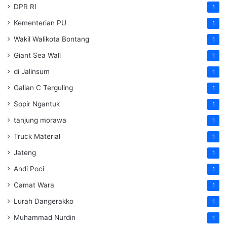
DPR RI
1
Kementerian PU
1
Wakil Walikota Bontang
1
Giant Sea Wall
1
di Jalinsum
1
Galian C Terguling
1
Sopir Ngantuk
1
tanjung morawa
1
Truck Material
1
Jateng
1
Andi Poci
1
Camat Wara
1
Lurah Dangerakko
1
Muhammad Nurdin
1