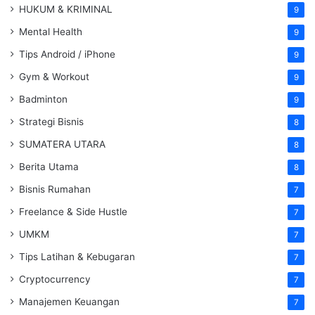
HUKUM & KRIMINAL
9
Mental Health
9
Tips Android / iPhone
9
Gym & Workout
9
Badminton
9
Strategi Bisnis
8
SUMATERA UTARA
8
Berita Utama
8
Bisnis Rumahan
7
Freelance & Side Hustle
7
UMKM
7
Tips Latihan & Kebugaran
7
Cryptocurrency
7
Manajemen Keuangan
7