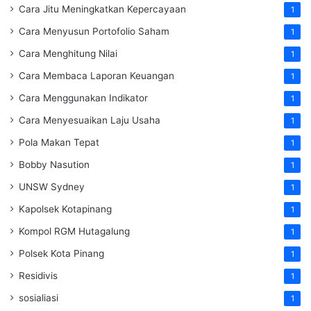
Cara Jitu Meningkatkan Kepercayaan
1
Cara Menyusun Portofolio Saham
1
Cara Menghitung Nilai
1
Cara Membaca Laporan Keuangan
1
Cara Menggunakan Indikator
1
Cara Menyesuaikan Laju Usaha
1
Pola Makan Tepat
1
Bobby Nasution
1
UNSW Sydney
1
Kapolsek Kotapinang
1
Kompol RGM Hutagalung
1
Polsek Kota Pinang
1
Residivis
1
sosialiasi
1