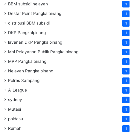
BBM subsidi nelayan
1
Destar Point Pangkalpinang
1
distribusi BBM subsidi
1
DKP Pangkalpinang
1
layanan DKP Pangkalpinang
1
Mal Pelayanan Publik Pangkalpinang
1
MPP Pangkalpinang
1
Nelayan Pangkalpinang
1
Polres Sampang
1
A-League
1
sydney
1
Mutasi
1
poldasu
1
Rumah
1