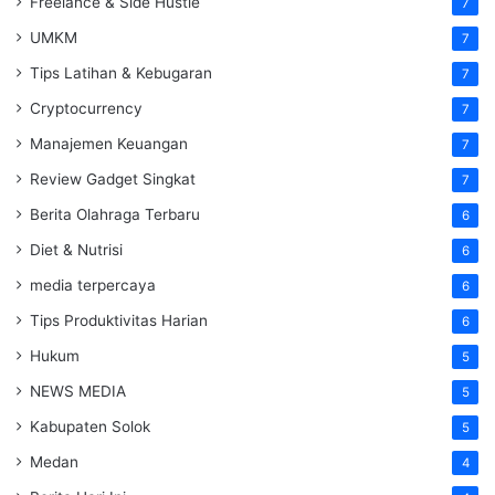
Freelance & Side Hustle
7
UMKM
7
Tips Latihan & Kebugaran
7
Cryptocurrency
7
Manajemen Keuangan
7
Review Gadget Singkat
7
Berita Olahraga Terbaru
6
Diet & Nutrisi
6
media terpercaya
6
Tips Produktivitas Harian
6
Hukum
5
NEWS MEDIA
5
Kabupaten Solok
5
Medan
4