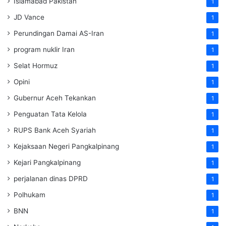
Islamabad Pakistan
1
JD Vance
1
Perundingan Damai AS-Iran
1
program nuklir Iran
1
Selat Hormuz
1
Opini
1
Gubernur Aceh Tekankan
1
Penguatan Tata Kelola
1
RUPS Bank Aceh Syariah
1
Kejaksaan Negeri Pangkalpinang
1
Kejari Pangkalpinang
1
perjalanan dinas DPRD
1
Polhukam
1
BNN
1