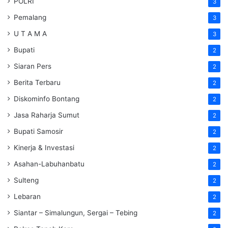
POLRI
3
Pemalang
3
U T A M A
3
Bupati
2
Siaran Pers
2
Berita Terbaru
2
Diskominfo Bontang
2
Jasa Raharja Sumut
2
Bupati Samosir
2
Kinerja & Investasi
2
Asahan-Labuhanbatu
2
Sulteng
2
Lebaran
2
Siantar – Simalungun, Sergai – Tebing
2