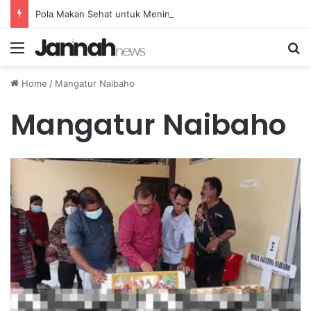
Pola Makan Sehat untuk Meningkatkan Energi dan Produktivitas Sehari-Hari
Menu
Se
Home
/
Mangatur Naibaho
Mangatur Naibaho