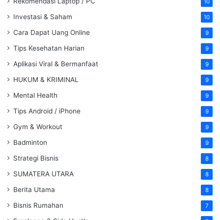
Rekomendasi Laptop / PC
10
Investasi & Saham
10
Cara Dapat Uang Online
9
Tips Kesehatan Harian
9
Aplikasi Viral & Bermanfaat
9
HUKUM & KRIMINAL
9
Mental Health
9
Tips Android / iPhone
9
Gym & Workout
9
Badminton
9
Strategi Bisnis
8
SUMATERA UTARA
8
Berita Utama
8
Bisnis Rumahan
7