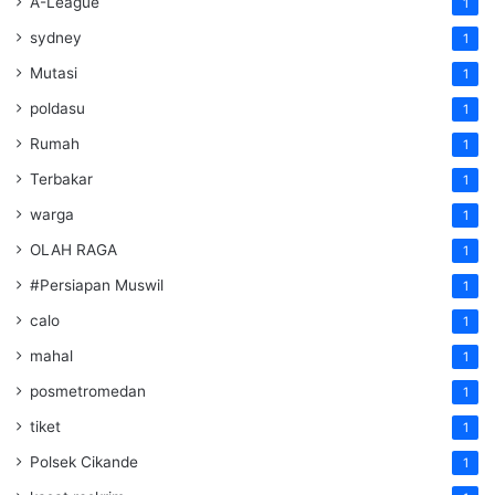
A-League
1
sydney
1
Mutasi
1
poldasu
1
Rumah
1
Terbakar
1
warga
1
OLAH RAGA
1
#Persiapan Muswil
1
calo
1
mahal
1
posmetromedan
1
tiket
1
Polsek Cikande
1