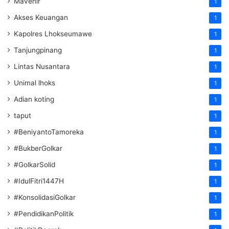
Mavenir
1
Akses Keuangan
1
Kapolres Lhokseumawe
1
Tanjungpinang
1
Lintas Nusantara
1
Unimal lhoks
1
Adian koting
1
taput
1
#BeniyantoTamoreka
1
#BukberGolkar
1
#GolkarSolid
1
#IdulFitri1447H
1
#KonsolidasiGolkar
1
#PendidikanPolitik
1