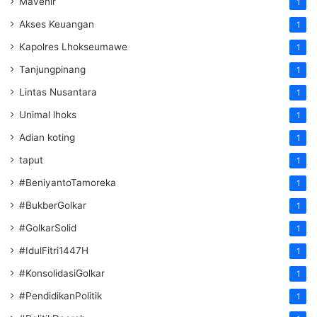
Mavenir
1
Akses Keuangan
1
Kapolres Lhokseumawe
1
Tanjungpinang
1
Lintas Nusantara
1
Unimal lhoks
1
Adian koting
1
taput
1
#BeniyantoTamoreka
1
#BukberGolkar
1
#GolkarSolid
1
#IdulFitri1447H
1
#KonsolidasiGolkar
1
#PendidikanPolitik
1