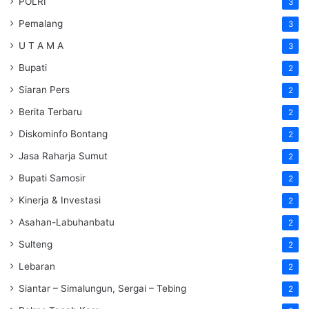
POLRI
3
Pemalang
3
U T A M A
3
Bupati
2
Siaran Pers
2
Berita Terbaru
2
Diskominfo Bontang
2
Jasa Raharja Sumut
2
Bupati Samosir
2
Kinerja & Investasi
2
Asahan-Labuhanbatu
2
Sulteng
2
Lebaran
2
Siantar – Simalungun, Sergai – Tebing
2