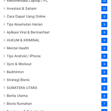
Rekomendasi Laptop / PC
10
Investasi & Saham
10
Cara Dapat Uang Online
9
Tips Kesehatan Harian
9
Aplikasi Viral & Bermanfaat
9
HUKUM & KRIMINAL
9
Mental Health
9
Tips Android / iPhone
9
Gym & Workout
9
Badminton
9
Strategi Bisnis
8
SUMATERA UTARA
8
Berita Utama
8
Bisnis Rumahan
7