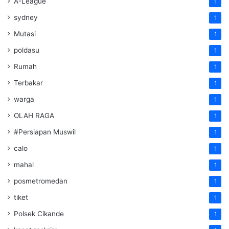
A-League
1
sydney
1
Mutasi
1
poldasu
1
Rumah
1
Terbakar
1
warga
1
OLAH RAGA
1
#Persiapan Muswil
1
calo
1
mahal
1
posmetromedan
1
tiket
1
Polsek Cikande
1