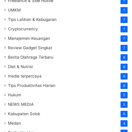
Freelance & Side Hustle
7
UMKM
7
Tips Latihan & Kebugaran
7
Cryptocurrency
7
Manajemen Keuangan
7
Review Gadget Singkat
7
Berita Olahraga Terbaru
6
Diet & Nutrisi
6
media terpercaya
6
Tips Produktivitas Harian
6
Hukum
5
NEWS MEDIA
5
Kabupaten Solok
5
Medan
4