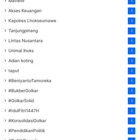
Mavenir
1
Akses Keuangan
1
Kapolres Lhokseumawe
1
Tanjungpinang
1
Lintas Nusantara
1
Unimal lhoks
1
Adian koting
1
taput
1
#BeniyantoTamoreka
1
#BukberGolkar
1
#GolkarSolid
1
#IdulFitri1447H
1
#KonsolidasiGolkar
1
#PendidikanPolitik
1