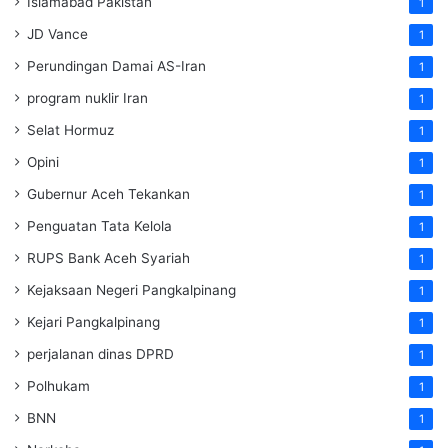
Islamabad Pakistan
1
JD Vance
1
Perundingan Damai AS-Iran
1
program nuklir Iran
1
Selat Hormuz
1
Opini
1
Gubernur Aceh Tekankan
1
Penguatan Tata Kelola
1
RUPS Bank Aceh Syariah
1
Kejaksaan Negeri Pangkalpinang
1
Kejari Pangkalpinang
1
perjalanan dinas DPRD
1
Polhukam
1
BNN
1