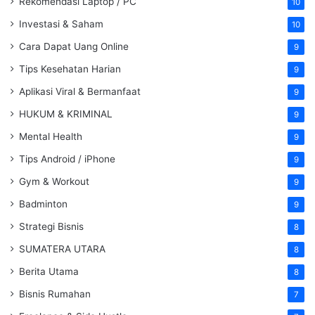
Rekomendasi Laptop / PC
10
Investasi & Saham
10
Cara Dapat Uang Online
9
Tips Kesehatan Harian
9
Aplikasi Viral & Bermanfaat
9
HUKUM & KRIMINAL
9
Mental Health
9
Tips Android / iPhone
9
Gym & Workout
9
Badminton
9
Strategi Bisnis
8
SUMATERA UTARA
8
Berita Utama
8
Bisnis Rumahan
7