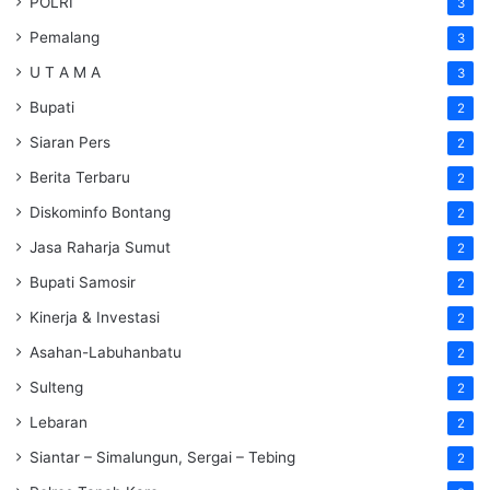
POLRI
3
Pemalang
3
U T A M A
3
Bupati
2
Siaran Pers
2
Berita Terbaru
2
Diskominfo Bontang
2
Jasa Raharja Sumut
2
Bupati Samosir
2
Kinerja & Investasi
2
Asahan-Labuhanbatu
2
Sulteng
2
Lebaran
2
Siantar – Simalungun, Sergai – Tebing
2