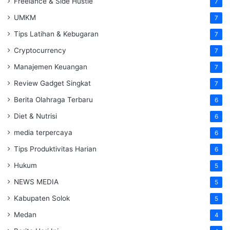
Freelance & Side Hustle
7
UMKM
7
Tips Latihan & Kebugaran
7
Cryptocurrency
7
Manajemen Keuangan
7
Review Gadget Singkat
7
Berita Olahraga Terbaru
6
Diet & Nutrisi
6
media terpercaya
6
Tips Produktivitas Harian
6
Hukum
5
NEWS MEDIA
5
Kabupaten Solok
5
Medan
4