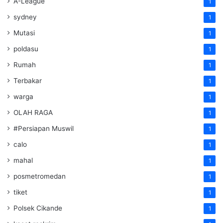
A-League
1
sydney
1
Mutasi
1
poldasu
1
Rumah
1
Terbakar
1
warga
1
OLAH RAGA
1
#Persiapan Muswil
1
calo
1
mahal
1
posmetromedan
1
tiket
1
Polsek Cikande
1