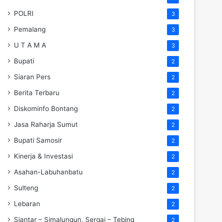
POLRI
3
Pemalang
3
U T A M A
3
Bupati
2
Siaran Pers
2
Berita Terbaru
2
Diskominfo Bontang
2
Jasa Raharja Sumut
2
Bupati Samosir
2
Kinerja & Investasi
2
Asahan-Labuhanbatu
2
Sulteng
2
Lebaran
2
Siantar – Simalungun, Sergai – Tebing
2