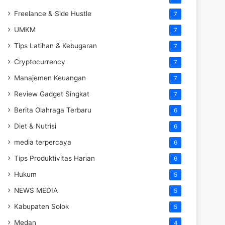
Freelance & Side Hustle
7
UMKM
7
Tips Latihan & Kebugaran
7
Cryptocurrency
7
Manajemen Keuangan
7
Review Gadget Singkat
7
Berita Olahraga Terbaru
6
Diet & Nutrisi
6
media terpercaya
6
Tips Produktivitas Harian
6
Hukum
5
NEWS MEDIA
5
Kabupaten Solok
5
Medan
4