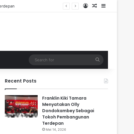
Log In
Random Article
Sidebar
Search
for
Recent Posts
Franklin Kiki Tamara
Menyatakan Olly
Dondokambey Sebagai
Tokoh Pembangunan
Terdepan
Mei 14, 2026