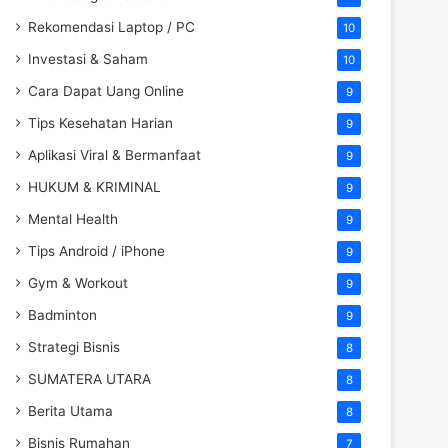
Rekomendasi Laptop / PC
10
Investasi & Saham
10
Cara Dapat Uang Online
9
Tips Kesehatan Harian
9
Aplikasi Viral & Bermanfaat
9
HUKUM & KRIMINAL
9
Mental Health
9
Tips Android / iPhone
9
Gym & Workout
9
Badminton
9
Strategi Bisnis
8
SUMATERA UTARA
8
Berita Utama
8
Bisnis Rumahan
7