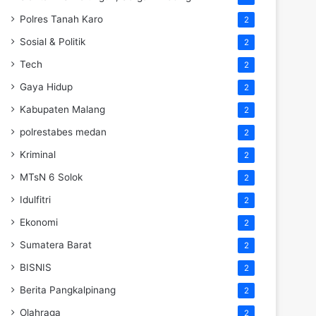
Polres Tanah Karo
2
Sosial & Politik
2
Tech
2
Gaya Hidup
2
Kabupaten Malang
2
polrestabes medan
2
Kriminal
2
MTsN 6 Solok
2
Idulfitri
2
Ekonomi
2
Sumatera Barat
2
BISNIS
2
Berita Pangkalpinang
2
Olahraga
2