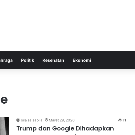
m Pemberantasan Korupsi di Indonesia yang Efektif dan Terukur
ahraga
Politik
Kesehatan
Ekonomi
le
bila salsabila
Maret 29, 2026
11
Trump dan Google Dihadapkan