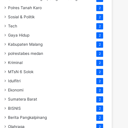
Polres Tanah Karo
2
Sosial & Politik
2
Tech
2
Gaya Hidup
2
Kabupaten Malang
2
polrestabes medan
2
Kriminal
2
MTsN 6 Solok
2
Idulfitri
2
Ekonomi
2
Sumatera Barat
2
BISNIS
2
Berita Pangkalpinang
2
Olahraga
2