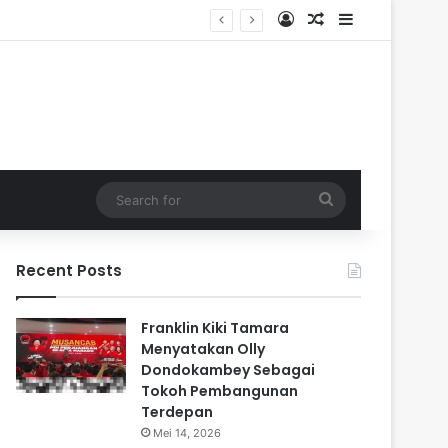
Log In
Random Article
Sidebar
Search
for
Recent Posts
Franklin Kiki Tamara
Menyatakan Olly
Dondokambey Sebagai
Tokoh Pembangunan
Terdepan
Mei 14, 2026