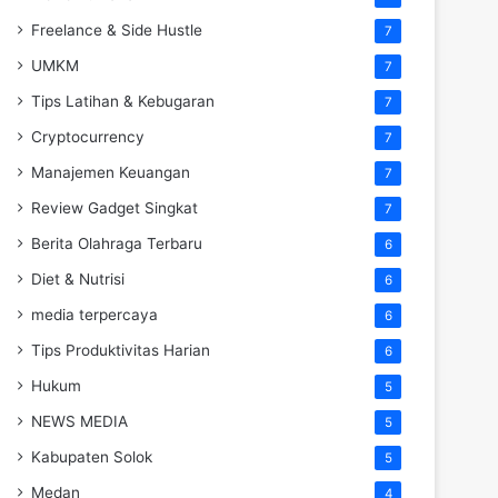
Freelance & Side Hustle
7
UMKM
7
Tips Latihan & Kebugaran
7
Cryptocurrency
7
Manajemen Keuangan
7
Review Gadget Singkat
7
Berita Olahraga Terbaru
6
Diet & Nutrisi
6
media terpercaya
6
Tips Produktivitas Harian
6
Hukum
5
NEWS MEDIA
5
Kabupaten Solok
5
Medan
4