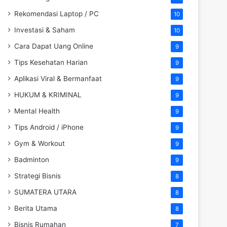
Rekomendasi Laptop / PC
10
Investasi & Saham
10
Cara Dapat Uang Online
9
Tips Kesehatan Harian
9
Aplikasi Viral & Bermanfaat
9
HUKUM & KRIMINAL
9
Mental Health
9
Tips Android / iPhone
9
Gym & Workout
9
Badminton
9
Strategi Bisnis
8
SUMATERA UTARA
8
Berita Utama
8
Bisnis Rumahan
7