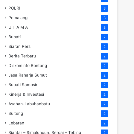
POLRI
3
Pemalang
3
U T A M A
3
Bupati
2
Siaran Pers
2
Berita Terbaru
2
Diskominfo Bontang
2
Jasa Raharja Sumut
2
Bupati Samosir
2
Kinerja & Investasi
2
Asahan-Labuhanbatu
2
Sulteng
2
Lebaran
2
Siantar – Simalungun, Sergai – Tebing
2