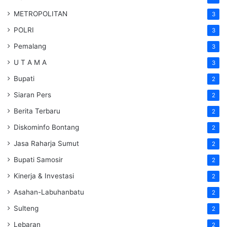
METROPOLITAN
3
POLRI
3
Pemalang
3
U T A M A
3
Bupati
2
Siaran Pers
2
Berita Terbaru
2
Diskominfo Bontang
2
Jasa Raharja Sumut
2
Bupati Samosir
2
Kinerja & Investasi
2
Asahan-Labuhanbatu
2
Sulteng
2
Lebaran
2