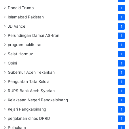
Donald Trump
1
Islamabad Pakistan
1
JD Vance
1
Perundingan Damai AS-Iran
1
program nuklir Iran
1
Selat Hormuz
1
Opini
1
Gubernur Aceh Tekankan
1
Penguatan Tata Kelola
1
RUPS Bank Aceh Syariah
1
Kejaksaan Negeri Pangkalpinang
1
Kejari Pangkalpinang
1
perjalanan dinas DPRD
1
Polhukam
1