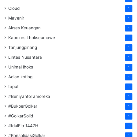
Cloud
1
Mavenir
1
Akses Keuangan
1
Kapolres Lhokseumawe
1
Tanjungpinang
1
Lintas Nusantara
1
Unimal lhoks
1
Adian koting
1
taput
1
#BeniyantoTamoreka
1
#BukberGolkar
1
#GolkarSolid
1
#IdulFitri1447H
1
#KonsolidasiGolkar
1