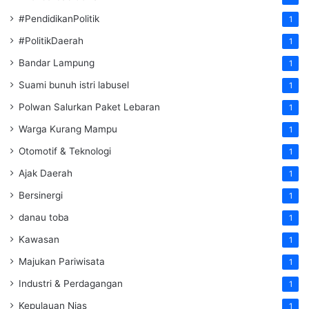
#PendidikanPolitik
1
#PolitikDaerah
1
Bandar Lampung
1
Suami bunuh istri labusel
1
Polwan Salurkan Paket Lebaran
1
Warga Kurang Mampu
1
Otomotif & Teknologi
1
Ajak Daerah
1
Bersinergi
1
danau toba
1
Kawasan
1
Majukan Pariwisata
1
Industri & Perdagangan
1
Kepulauan Nias
1