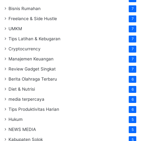
Bisnis Rumahan
7
Freelance & Side Hustle
7
UMKM
7
Tips Latihan & Kebugaran
7
Cryptocurrency
7
Manajemen Keuangan
7
Review Gadget Singkat
7
Berita Olahraga Terbaru
6
Diet & Nutrisi
6
media terpercaya
6
Tips Produktivitas Harian
6
Hukum
5
NEWS MEDIA
5
Kabupaten Solok
5