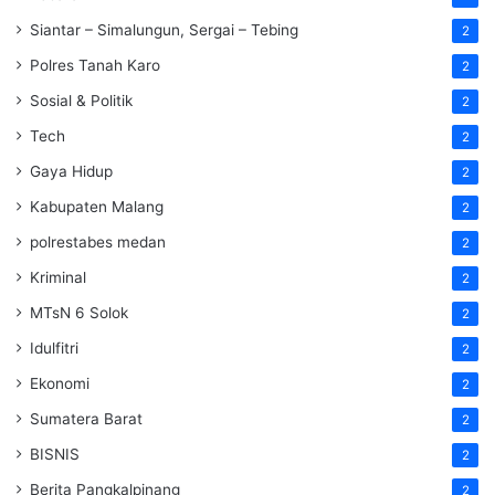
Siantar – Simalungun, Sergai – Tebing
2
Polres Tanah Karo
2
Sosial & Politik
2
Tech
2
Gaya Hidup
2
Kabupaten Malang
2
polrestabes medan
2
Kriminal
2
MTsN 6 Solok
2
Idulfitri
2
Ekonomi
2
Sumatera Barat
2
BISNIS
2
Berita Pangkalpinang
2