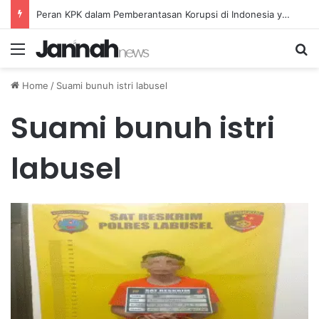
Peran KPK dalam Pemberantasan Korupsi di Indonesia yang Efektif dan Terukur
Menu
Se
Home
/
Suami bunuh istri labusel
Suami bunuh istri
labusel