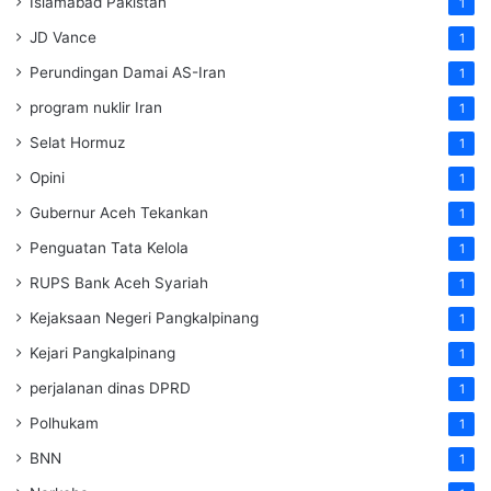
Islamabad Pakistan
1
JD Vance
1
Perundingan Damai AS-Iran
1
program nuklir Iran
1
Selat Hormuz
1
Opini
1
Gubernur Aceh Tekankan
1
Penguatan Tata Kelola
1
RUPS Bank Aceh Syariah
1
Kejaksaan Negeri Pangkalpinang
1
Kejari Pangkalpinang
1
perjalanan dinas DPRD
1
Polhukam
1
BNN
1