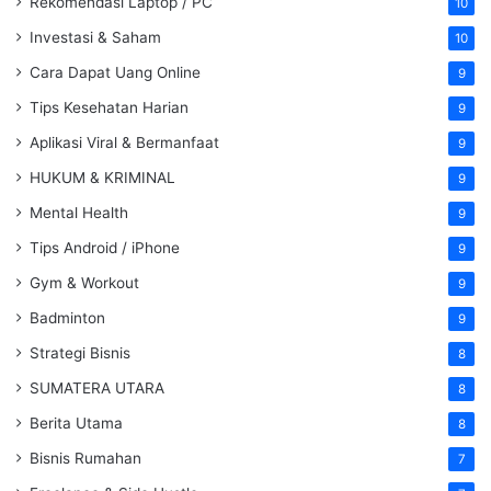
Rekomendasi Laptop / PC
10
Investasi & Saham
10
Cara Dapat Uang Online
9
Tips Kesehatan Harian
9
Aplikasi Viral & Bermanfaat
9
HUKUM & KRIMINAL
9
Mental Health
9
Tips Android / iPhone
9
Gym & Workout
9
Badminton
9
Strategi Bisnis
8
SUMATERA UTARA
8
Berita Utama
8
Bisnis Rumahan
7