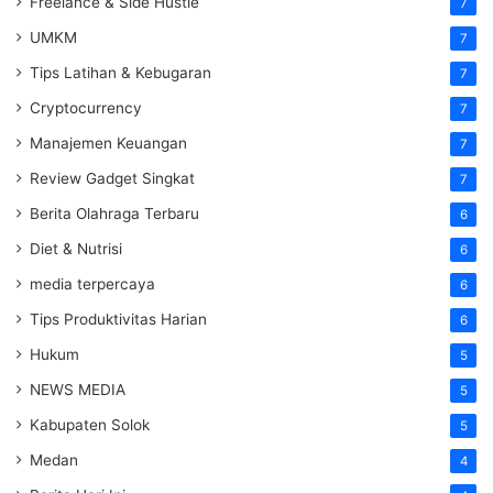
Freelance & Side Hustle
7
UMKM
7
Tips Latihan & Kebugaran
7
Cryptocurrency
7
Manajemen Keuangan
7
Review Gadget Singkat
7
Berita Olahraga Terbaru
6
Diet & Nutrisi
6
media terpercaya
6
Tips Produktivitas Harian
6
Hukum
5
NEWS MEDIA
5
Kabupaten Solok
5
Medan
4