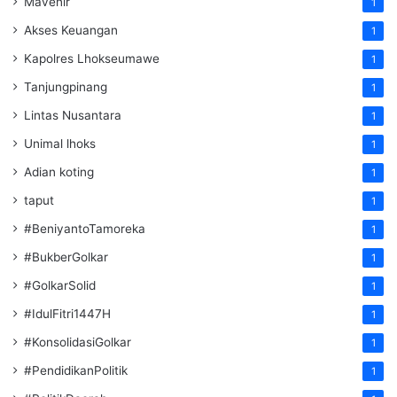
Mavenir
1
Akses Keuangan
1
Kapolres Lhokseumawe
1
Tanjungpinang
1
Lintas Nusantara
1
Unimal lhoks
1
Adian koting
1
taput
1
#BeniyantoTamoreka
1
#BukberGolkar
1
#GolkarSolid
1
#IdulFitri1447H
1
#KonsolidasiGolkar
1
#PendidikanPolitik
1