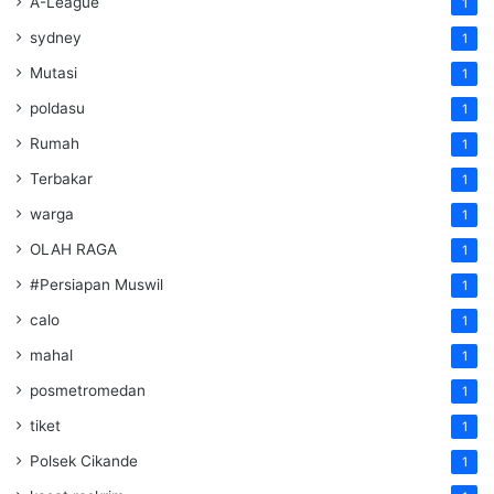
A-League
1
sydney
1
Mutasi
1
poldasu
1
Rumah
1
Terbakar
1
warga
1
OLAH RAGA
1
#Persiapan Muswil
1
calo
1
mahal
1
posmetromedan
1
tiket
1
Polsek Cikande
1