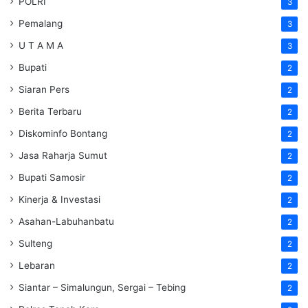
POLRI
3
Pemalang
3
U T A M A
3
Bupati
2
Siaran Pers
2
Berita Terbaru
2
Diskominfo Bontang
2
Jasa Raharja Sumut
2
Bupati Samosir
2
Kinerja & Investasi
2
Asahan-Labuhanbatu
2
Sulteng
2
Lebaran
2
Siantar – Simalungun, Sergai – Tebing
2