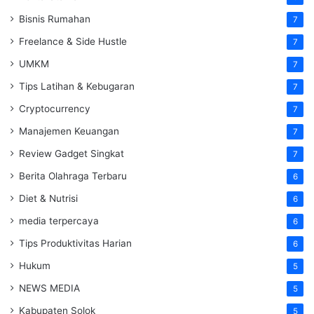
Bisnis Rumahan
7
Freelance & Side Hustle
7
UMKM
7
Tips Latihan & Kebugaran
7
Cryptocurrency
7
Manajemen Keuangan
7
Review Gadget Singkat
7
Berita Olahraga Terbaru
6
Diet & Nutrisi
6
media terpercaya
6
Tips Produktivitas Harian
6
Hukum
5
NEWS MEDIA
5
Kabupaten Solok
5