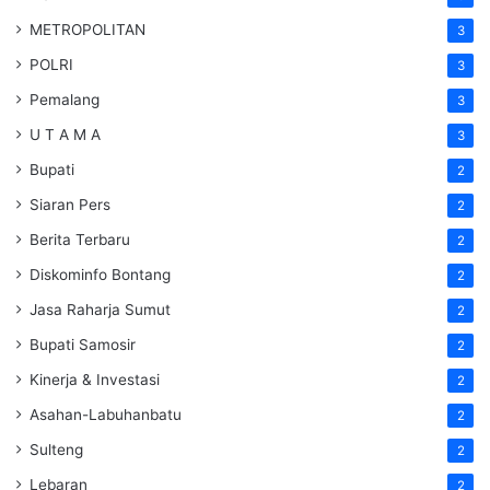
METROPOLITAN
3
POLRI
3
Pemalang
3
U T A M A
3
Bupati
2
Siaran Pers
2
Berita Terbaru
2
Diskominfo Bontang
2
Jasa Raharja Sumut
2
Bupati Samosir
2
Kinerja & Investasi
2
Asahan-Labuhanbatu
2
Sulteng
2
Lebaran
2