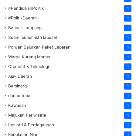
#PendidikanPolitik
1
#PolitikDaerah
1
Bandar Lampung
1
Suami bunuh istri labusel
1
Polwan Salurkan Paket Lebaran
1
Warga Kurang Mampu
1
Otomotif & Teknologi
1
Ajak Daerah
1
Bersinergi
1
danau toba
1
Kawasan
1
Majukan Pariwisata
1
Industri & Perdagangan
1
Kepulauan Nias
1