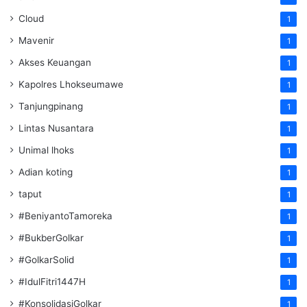
Cloud
1
Mavenir
1
Akses Keuangan
1
Kapolres Lhokseumawe
1
Tanjungpinang
1
Lintas Nusantara
1
Unimal lhoks
1
Adian koting
1
taput
1
#BeniyantoTamoreka
1
#BukberGolkar
1
#GolkarSolid
1
#IdulFitri1447H
1
#KonsolidasiGolkar
1