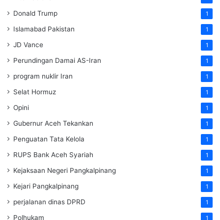
Donald Trump
1
Islamabad Pakistan
1
JD Vance
1
Perundingan Damai AS-Iran
1
program nuklir Iran
1
Selat Hormuz
1
Opini
1
Gubernur Aceh Tekankan
1
Penguatan Tata Kelola
1
RUPS Bank Aceh Syariah
1
Kejaksaan Negeri Pangkalpinang
1
Kejari Pangkalpinang
1
perjalanan dinas DPRD
1
Polhukam
1