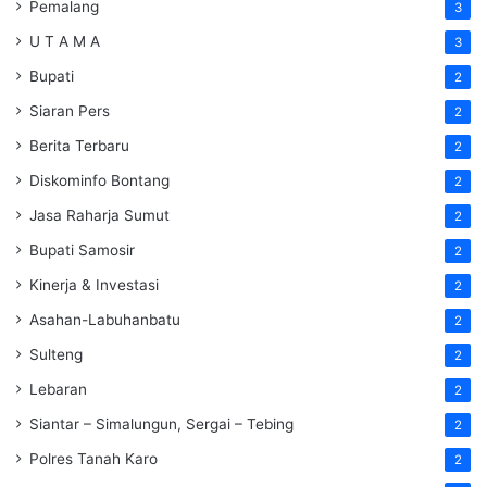
Pemalang
3
U T A M A
3
Bupati
2
Siaran Pers
2
Berita Terbaru
2
Diskominfo Bontang
2
Jasa Raharja Sumut
2
Bupati Samosir
2
Kinerja & Investasi
2
Asahan-Labuhanbatu
2
Sulteng
2
Lebaran
2
Siantar – Simalungun, Sergai – Tebing
2
Polres Tanah Karo
2