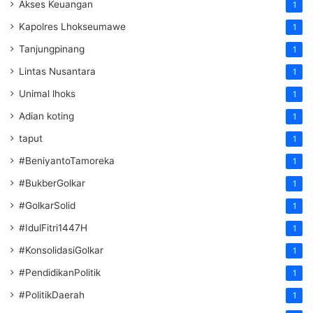
Akses Keuangan
1
Kapolres Lhokseumawe
1
Tanjungpinang
1
Lintas Nusantara
1
Unimal lhoks
1
Adian koting
1
taput
1
#BeniyantoTamoreka
1
#BukberGolkar
1
#GolkarSolid
1
#IdulFitri1447H
1
#KonsolidasiGolkar
1
#PendidikanPolitik
1
#PolitikDaerah
1