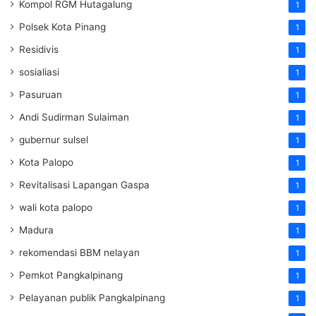
Kompol RGM Hutagalung
1
Polsek Kota Pinang
1
Residivis
1
sosialiasi
1
Pasuruan
1
Andi Sudirman Sulaiman
1
gubernur sulsel
1
Kota Palopo
1
Revitalisasi Lapangan Gaspa
1
wali kota palopo
1
Madura
1
rekomendasi BBM nelayan
1
Pemkot Pangkalpinang
1
Pelayanan publik Pangkalpinang
1