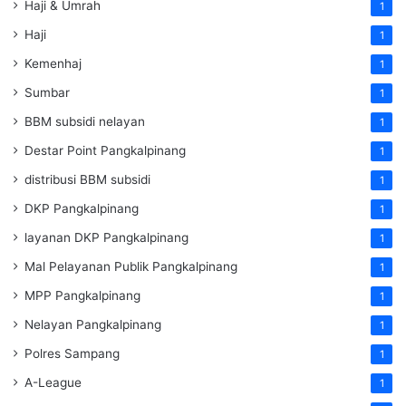
Haji & Umrah
1
Haji
1
Kemenhaj
1
Sumbar
1
BBM subsidi nelayan
1
Destar Point Pangkalpinang
1
distribusi BBM subsidi
1
DKP Pangkalpinang
1
layanan DKP Pangkalpinang
1
Mal Pelayanan Publik Pangkalpinang
1
MPP Pangkalpinang
1
Nelayan Pangkalpinang
1
Polres Sampang
1
A-League
1