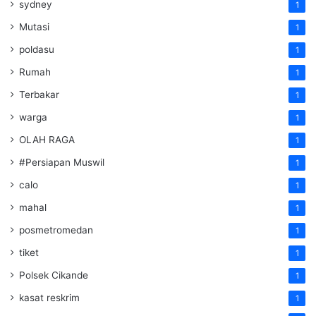
sydney
1
Mutasi
1
poldasu
1
Rumah
1
Terbakar
1
warga
1
OLAH RAGA
1
#Persiapan Muswil
1
calo
1
mahal
1
posmetromedan
1
tiket
1
Polsek Cikande
1
kasat reskrim
1