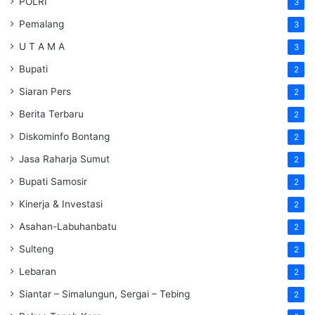
POLRI
3
Pemalang
3
U T A M A
3
Bupati
2
Siaran Pers
2
Berita Terbaru
2
Diskominfo Bontang
2
Jasa Raharja Sumut
2
Bupati Samosir
2
Kinerja & Investasi
2
Asahan-Labuhanbatu
2
Sulteng
2
Lebaran
2
Siantar – Simalungun, Sergai – Tebing
2