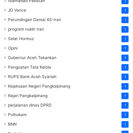
Islamabad Pakistan
1
JD Vance
1
Perundingan Damai AS-Iran
1
program nuklir Iran
1
Selat Hormuz
1
Opini
1
Gubernur Aceh Tekankan
1
Penguatan Tata Kelola
1
RUPS Bank Aceh Syariah
1
Kejaksaan Negeri Pangkalpinang
1
Kejari Pangkalpinang
1
perjalanan dinas DPRD
1
Polhukam
1
BNN
1