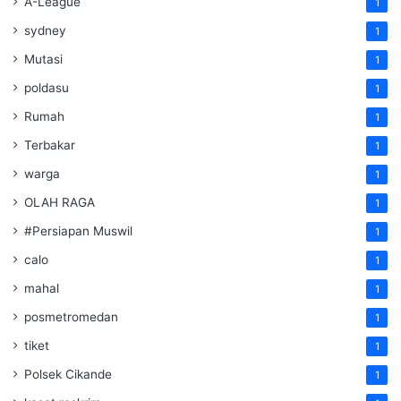
A-League
1
sydney
1
Mutasi
1
poldasu
1
Rumah
1
Terbakar
1
warga
1
OLAH RAGA
1
#Persiapan Muswil
1
calo
1
mahal
1
posmetromedan
1
tiket
1
Polsek Cikande
1