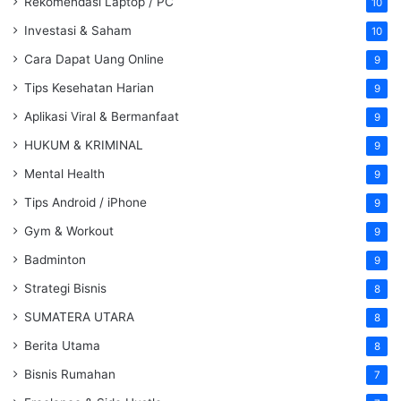
Rekomendasi Laptop / PC
10
Investasi & Saham
10
Cara Dapat Uang Online
9
Tips Kesehatan Harian
9
Aplikasi Viral & Bermanfaat
9
HUKUM & KRIMINAL
9
Mental Health
9
Tips Android / iPhone
9
Gym & Workout
9
Badminton
9
Strategi Bisnis
8
SUMATERA UTARA
8
Berita Utama
8
Bisnis Rumahan
7