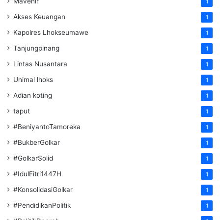
Mavenir
1
Akses Keuangan
1
Kapolres Lhokseumawe
1
Tanjungpinang
1
Lintas Nusantara
1
Unimal lhoks
1
Adian koting
1
taput
1
#BeniyantoTamoreka
1
#BukberGolkar
1
#GolkarSolid
1
#IdulFitri1447H
1
#KonsolidasiGolkar
1
#PendidikanPolitik
1