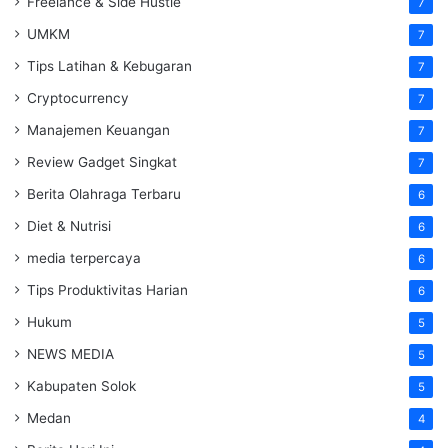
Freelance & Side Hustle
7
UMKM
7
Tips Latihan & Kebugaran
7
Cryptocurrency
7
Manajemen Keuangan
7
Review Gadget Singkat
7
Berita Olahraga Terbaru
6
Diet & Nutrisi
6
media terpercaya
6
Tips Produktivitas Harian
6
Hukum
5
NEWS MEDIA
5
Kabupaten Solok
5
Medan
4