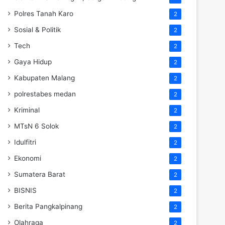
Polres Tanah Karo
2
Sosial & Politik
2
Tech
2
Gaya Hidup
2
Kabupaten Malang
2
polrestabes medan
2
Kriminal
2
MTsN 6 Solok
2
Idulfitri
2
Ekonomi
2
Sumatera Barat
2
BISNIS
2
Berita Pangkalpinang
2
Olahraga
2