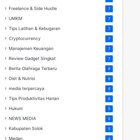
Freelance & Side Hustle
7
UMKM
7
Tips Latihan & Kebugaran
7
Cryptocurrency
7
Manajemen Keuangan
7
Review Gadget Singkat
7
Berita Olahraga Terbaru
6
Diet & Nutrisi
6
media terpercaya
6
Tips Produktivitas Harian
6
Hukum
5
NEWS MEDIA
5
Kabupaten Solok
5
Medan
4