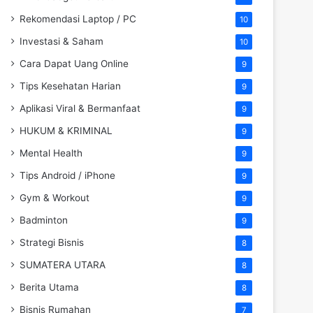
Rekomendasi Laptop / PC
10
Investasi & Saham
10
Cara Dapat Uang Online
9
Tips Kesehatan Harian
9
Aplikasi Viral & Bermanfaat
9
HUKUM & KRIMINAL
9
Mental Health
9
Tips Android / iPhone
9
Gym & Workout
9
Badminton
9
Strategi Bisnis
8
SUMATERA UTARA
8
Berita Utama
8
Bisnis Rumahan
7