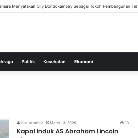
am Pemberantasan Korupsi di Indonesia yang Efektif dan Terukur
ahraga
Politik
Kesehatan
Ekonomi
bila salsabila
Maret 13, 2026
13
Kapal Induk AS Abraham Lincoln