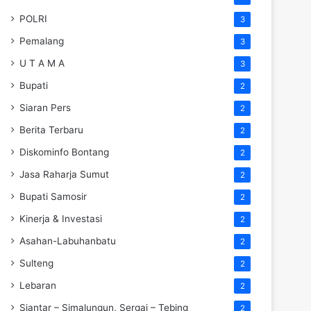
POLRI
3
Pemalang
3
U T A M A
3
Bupati
2
Siaran Pers
2
Berita Terbaru
2
Diskominfo Bontang
2
Jasa Raharja Sumut
2
Bupati Samosir
2
Kinerja & Investasi
2
Asahan-Labuhanbatu
2
Sulteng
2
Lebaran
2
Siantar – Simalungun, Sergai – Tebing
2