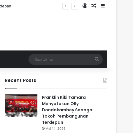
Log In
Random Article
Sidebar
Search
for
Recent Posts
Franklin Kiki Tamara
Menyatakan Olly
Dondokambey Sebagai
Tokoh Pembangunan
Terdepan
Mei 14, 2026