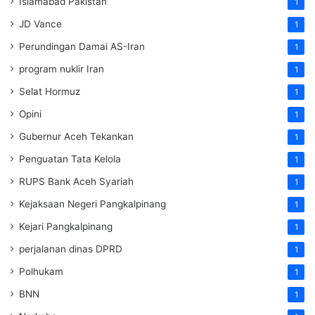
Islamabad Pakistan
1
JD Vance
1
Perundingan Damai AS-Iran
1
program nuklir Iran
1
Selat Hormuz
1
Opini
1
Gubernur Aceh Tekankan
1
Penguatan Tata Kelola
1
RUPS Bank Aceh Syariah
1
Kejaksaan Negeri Pangkalpinang
1
Kejari Pangkalpinang
1
perjalanan dinas DPRD
1
Polhukam
1
BNN
1