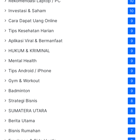
Rekomendasi Laptop / PC
10
Investasi & Saham
10
Cara Dapat Uang Online
9
Tips Kesehatan Harian
9
Aplikasi Viral & Bermanfaat
9
HUKUM & KRIMINAL
9
Mental Health
9
Tips Android / iPhone
9
Gym & Workout
9
Badminton
9
Strategi Bisnis
8
SUMATERA UTARA
8
Berita Utama
8
Bisnis Rumahan
7