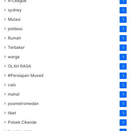
A-League
1
sydney
1
Mutasi
1
poldasu
1
Rumah
1
Terbakar
1
warga
1
OLAH RAGA
1
#Persiapan Muswil
1
calo
1
mahal
1
posmetromedan
1
tiket
1
Polsek Cikande
1