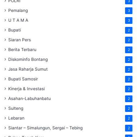
POLRI
3
Pemalang
3
U T A M A
3
Bupati
2
Siaran Pers
2
Berita Terbaru
2
Diskominfo Bontang
2
Jasa Raharja Sumut
2
Bupati Samosir
2
Kinerja & Investasi
2
Asahan-Labuhanbatu
2
Sulteng
2
Lebaran
2
Siantar – Simalungun, Sergai – Tebing
2