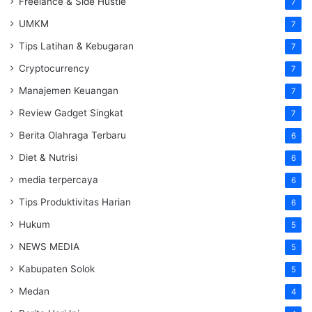
Freelance & Side Hustle
7
UMKM
7
Tips Latihan & Kebugaran
7
Cryptocurrency
7
Manajemen Keuangan
7
Review Gadget Singkat
7
Berita Olahraga Terbaru
6
Diet & Nutrisi
6
media terpercaya
6
Tips Produktivitas Harian
6
Hukum
5
NEWS MEDIA
5
Kabupaten Solok
5
Medan
4