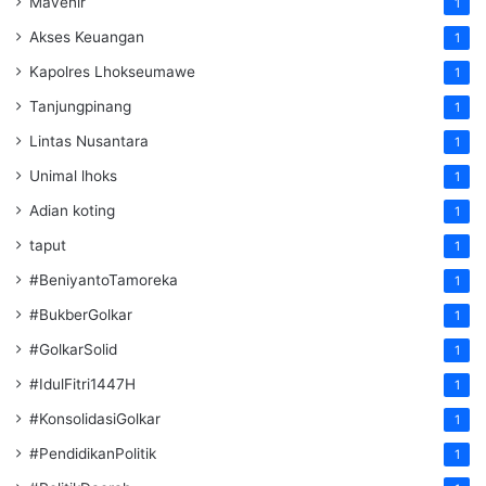
Mavenir
1
Akses Keuangan
1
Kapolres Lhokseumawe
1
Tanjungpinang
1
Lintas Nusantara
1
Unimal lhoks
1
Adian koting
1
taput
1
#BeniyantoTamoreka
1
#BukberGolkar
1
#GolkarSolid
1
#IdulFitri1447H
1
#KonsolidasiGolkar
1
#PendidikanPolitik
1