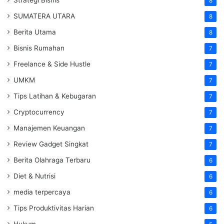
8
SUMATERA UTARA
8
Berita Utama
8
Bisnis Rumahan
7
Freelance & Side Hustle
7
UMKM
7
Tips Latihan & Kebugaran
7
Cryptocurrency
7
Manajemen Keuangan
7
Review Gadget Singkat
7
Berita Olahraga Terbaru
6
Diet & Nutrisi
6
media terpercaya
6
Tips Produktivitas Harian
6
Hukum