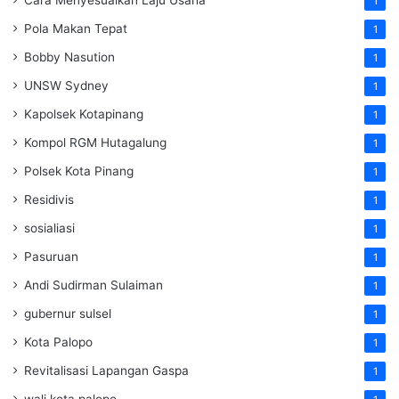
1
Pola Makan Tepat
1
Bobby Nasution
1
UNSW Sydney
1
Kapolsek Kotapinang
1
Kompol RGM Hutagalung
1
Polsek Kota Pinang
1
Residivis
1
sosialiasi
1
Pasuruan
1
Andi Sudirman Sulaiman
1
gubernur sulsel
1
Kota Palopo
1
Revitalisasi Lapangan Gaspa
1
wali kota palopo