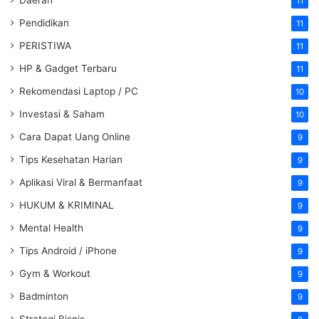
11
Pendidikan
11
PERISTIWA
11
HP & Gadget Terbaru
11
Rekomendasi Laptop / PC
10
Investasi & Saham
10
Cara Dapat Uang Online
9
Tips Kesehatan Harian
9
Aplikasi Viral & Bermanfaat
9
HUKUM & KRIMINAL
9
Mental Health
9
Tips Android / iPhone
9
Gym & Workout
9
Badminton
9
Strategi Bisnis