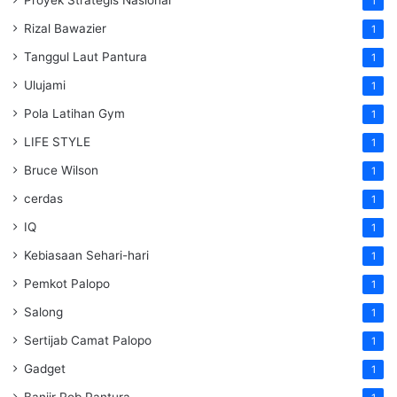
1
Rizal Bawazier
1
Tanggul Laut Pantura
1
Ulujami
1
Pola Latihan Gym
1
LIFE STYLE
1
Bruce Wilson
1
cerdas
1
IQ
1
Kebiasaan Sehari-hari
1
Pemkot Palopo
1
Salong
1
Sertijab Camat Palopo
1
Gadget
1
Banjir Rob Pantura