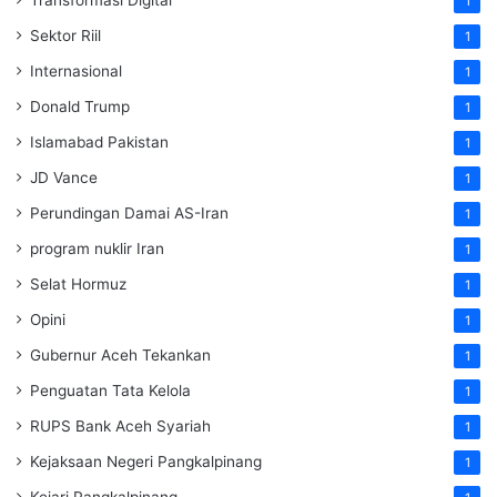
1
Sektor Riil
1
Internasional
1
Donald Trump
1
Islamabad Pakistan
1
JD Vance
1
Perundingan Damai AS-Iran
1
program nuklir Iran
1
Selat Hormuz
1
Opini
1
Gubernur Aceh Tekankan
1
Penguatan Tata Kelola
1
RUPS Bank Aceh Syariah
1
Kejaksaan Negeri Pangkalpinang
1
Kejari Pangkalpinang