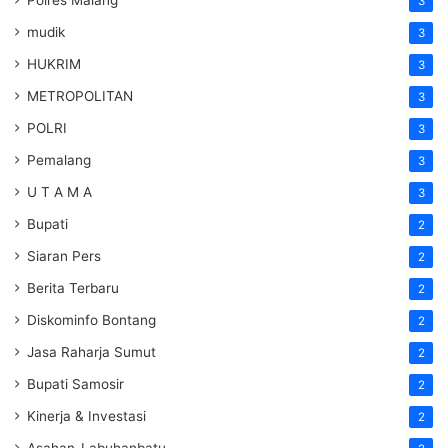
3
mudik
3
HUKRIM
3
METROPOLITAN
3
POLRI
3
Pemalang
3
U T A M A
3
Bupati
2
Siaran Pers
2
Berita Terbaru
2
Diskominfo Bontang
2
Jasa Raharja Sumut
2
Bupati Samosir
2
Kinerja & Investasi
2
Asahan-Labuhanbatu