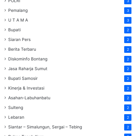
POLRI
3
Pemalang
3
U T A M A
3
Bupati
2
Siaran Pers
2
Berita Terbaru
2
Diskominfo Bontang
2
Jasa Raharja Sumut
2
Bupati Samosir
2
Kinerja & Investasi
2
Asahan-Labuhanbatu
2
Sulteng
2
Lebaran
2
Siantar – Simalungun, Sergai – Tebing
2