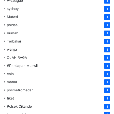
A-League
1
sydney
1
Mutasi
1
poldasu
1
Rumah
1
Terbakar
1
warga
1
OLAH RAGA
1
#Persiapan Muswil
1
calo
1
mahal
1
posmetromedan
1
tiket
1
Polsek Cikande
1