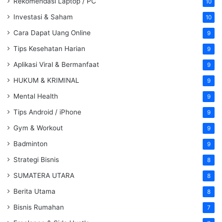
Rekomendasi Laptop / PC
10
Investasi & Saham
10
Cara Dapat Uang Online
9
Tips Kesehatan Harian
9
Aplikasi Viral & Bermanfaat
9
HUKUM & KRIMINAL
9
Mental Health
9
Tips Android / iPhone
9
Gym & Workout
9
Badminton
9
Strategi Bisnis
8
SUMATERA UTARA
8
Berita Utama
8
Bisnis Rumahan
7