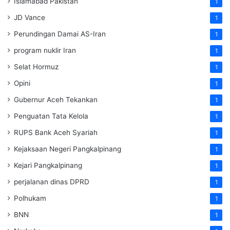
Islamabad Pakistan
1
JD Vance
1
Perundingan Damai AS-Iran
1
program nuklir Iran
1
Selat Hormuz
1
Opini
1
Gubernur Aceh Tekankan
1
Penguatan Tata Kelola
1
RUPS Bank Aceh Syariah
1
Kejaksaan Negeri Pangkalpinang
1
Kejari Pangkalpinang
1
perjalanan dinas DPRD
1
Polhukam
1
BNN
1