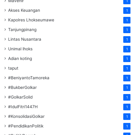
Mavenir
1
Akses Keuangan
1
Kapolres Lhokseumawe
1
Tanjungpinang
1
Lintas Nusantara
1
Unimal lhoks
1
Adian koting
1
taput
1
#BeniyantoTamoreka
1
#BukberGolkar
1
#GolkarSolid
1
#IdulFitri1447H
1
#KonsolidasiGolkar
1
#PendidikanPolitik
1