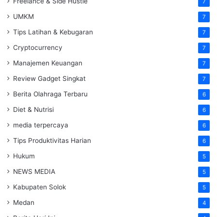
Freelance & Side Hustle
7
UMKM
7
Tips Latihan & Kebugaran
7
Cryptocurrency
7
Manajemen Keuangan
7
Review Gadget Singkat
7
Berita Olahraga Terbaru
6
Diet & Nutrisi
6
media terpercaya
6
Tips Produktivitas Harian
6
Hukum
5
NEWS MEDIA
5
Kabupaten Solok
5
Medan
4