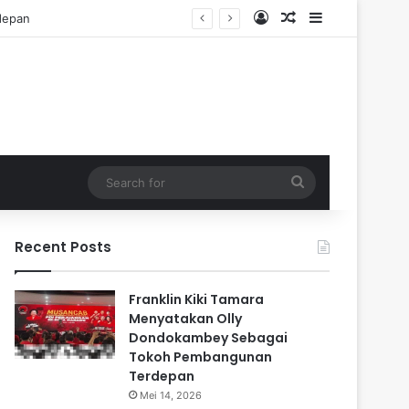
Log In
Random Article
Sidebar
Search
for
Recent Posts
Franklin Kiki Tamara
Menyatakan Olly
Dondokambey Sebagai
Tokoh Pembangunan
Terdepan
Mei 14, 2026