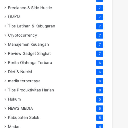
Freelance & Side Hustle
7
UMKM
7
Tips Latihan & Kebugaran
7
Cryptocurrency
7
Manajemen Keuangan
7
Review Gadget Singkat
7
Berita Olahraga Terbaru
6
Diet & Nutrisi
6
media terpercaya
6
Tips Produktivitas Harian
6
Hukum
5
NEWS MEDIA
5
Kabupaten Solok
5
Medan
4