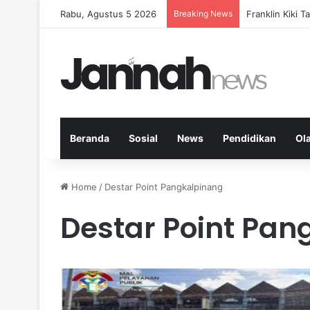
Rabu, Agustus 5 2026
Breaking News
Peran KPK dala
Beranda
Sosial
News
Pendidikan
Ol
Home
/
Destar Point Pangkalpinang
Destar Point Pan