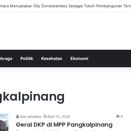
m Pemberantasan Korupsi di Indonesia yang Efektif dan Terukur
ahraga
Politik
Kesehatan
Ekonomi
gkalpinang
bila salsabila
April 10, 2026
9
Gerai DKP di MPP Pangkalpinang