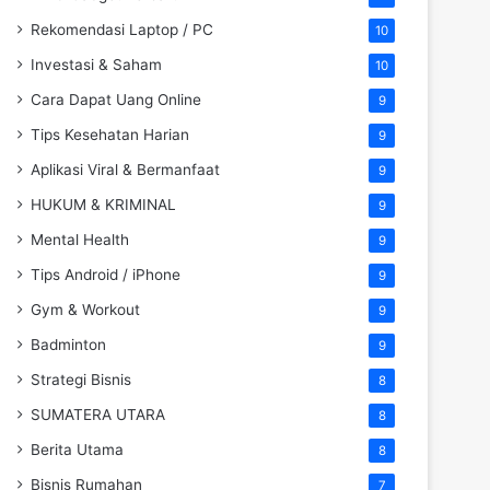
Rekomendasi Laptop / PC
10
Investasi & Saham
10
Cara Dapat Uang Online
9
Tips Kesehatan Harian
9
Aplikasi Viral & Bermanfaat
9
HUKUM & KRIMINAL
9
Mental Health
9
Tips Android / iPhone
9
Gym & Workout
9
Badminton
9
Strategi Bisnis
8
SUMATERA UTARA
8
Berita Utama
8
Bisnis Rumahan
7