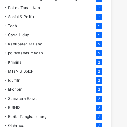
Polres Tanah Karo
2
Sosial & Politik
2
Tech
2
Gaya Hidup
2
Kabupaten Malang
2
polrestabes medan
2
Kriminal
2
MTsN 6 Solok
2
Idulfitri
2
Ekonomi
2
Sumatera Barat
2
BISNIS
2
Berita Pangkalpinang
2
Olahraga
2