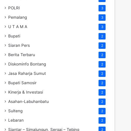
POLRI
3
Pemalang
3
U T A M A
3
Bupati
2
Siaran Pers
2
Berita Terbaru
2
Diskominfo Bontang
2
Jasa Raharja Sumut
2
Bupati Samosir
2
Kinerja & Investasi
2
Asahan-Labuhanbatu
2
Sulteng
2
Lebaran
2
Siantar – Simalungun, Sergai – Tebing
2