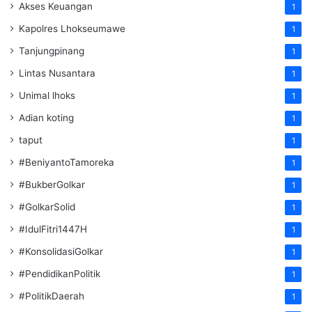
Akses Keuangan
1
Kapolres Lhokseumawe
1
Tanjungpinang
1
Lintas Nusantara
1
Unimal lhoks
1
Adian koting
1
taput
1
#BeniyantoTamoreka
1
#BukberGolkar
1
#GolkarSolid
1
#IdulFitri1447H
1
#KonsolidasiGolkar
1
#PendidikanPolitik
1
#PolitikDaerah
1