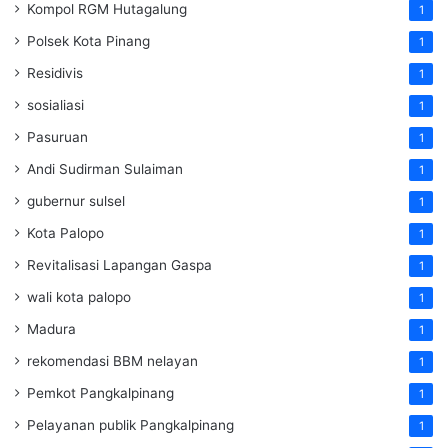
Kompol RGM Hutagalung
1
Polsek Kota Pinang
1
Residivis
1
sosialiasi
1
Pasuruan
1
Andi Sudirman Sulaiman
1
gubernur sulsel
1
Kota Palopo
1
Revitalisasi Lapangan Gaspa
1
wali kota palopo
1
Madura
1
rekomendasi BBM nelayan
1
Pemkot Pangkalpinang
1
Pelayanan publik Pangkalpinang
1