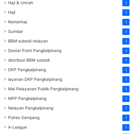
Haji & Umrah
1
Haji
1
Kemenhaj
1
Sumbar
1
BBM subsidi nelayan
1
Destar Point Pangkalpinang
1
distribusi BBM subsidi
1
DKP Pangkalpinang
1
layanan DKP Pangkalpinang
1
Mal Pelayanan Publik Pangkalpinang
1
MPP Pangkalpinang
1
Nelayan Pangkalpinang
1
Polres Sampang
1
A-League
1