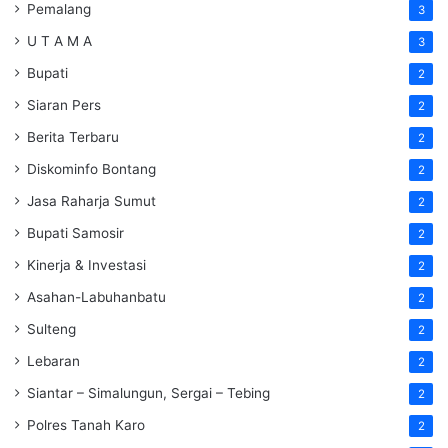
Pemalang
3
U T A M A
3
Bupati
2
Siaran Pers
2
Berita Terbaru
2
Diskominfo Bontang
2
Jasa Raharja Sumut
2
Bupati Samosir
2
Kinerja & Investasi
2
Asahan-Labuhanbatu
2
Sulteng
2
Lebaran
2
Siantar – Simalungun, Sergai – Tebing
2
Polres Tanah Karo
2