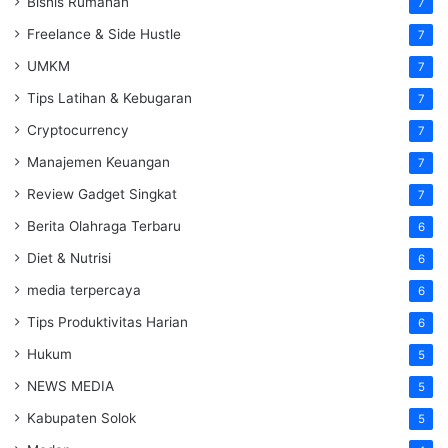
Bisnis Rumahan
7
Freelance & Side Hustle
7
UMKM
7
Tips Latihan & Kebugaran
7
Cryptocurrency
7
Manajemen Keuangan
7
Review Gadget Singkat
7
Berita Olahraga Terbaru
6
Diet & Nutrisi
6
media terpercaya
6
Tips Produktivitas Harian
6
Hukum
5
NEWS MEDIA
5
Kabupaten Solok
5