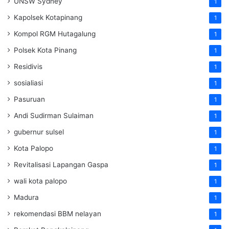
UNSW Sydney
1
Kapolsek Kotapinang
1
Kompol RGM Hutagalung
1
Polsek Kota Pinang
1
Residivis
1
sosialiasi
1
Pasuruan
1
Andi Sudirman Sulaiman
1
gubernur sulsel
1
Kota Palopo
1
Revitalisasi Lapangan Gaspa
1
wali kota palopo
1
Madura
1
rekomendasi BBM nelayan
1