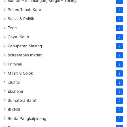
Siantar – Simalungun, Sergai – Tebing
2
Polres Tanah Karo
2
Sosial & Politik
2
Tech
2
Gaya Hidup
2
Kabupaten Malang
2
polrestabes medan
2
Kriminal
2
MTsN 6 Solok
2
Idulfitri
2
Ekonomi
2
Sumatera Barat
2
BISNIS
2
Berita Pangkalpinang
2