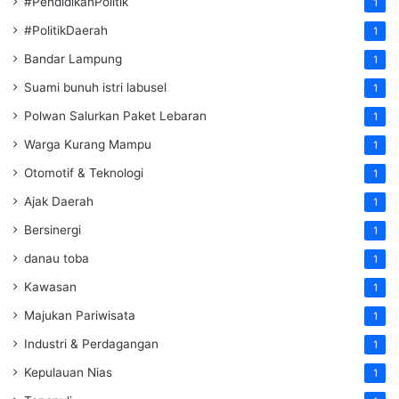
#PendidikanPolitik
1
#PolitikDaerah
1
Bandar Lampung
1
Suami bunuh istri labusel
1
Polwan Salurkan Paket Lebaran
1
Warga Kurang Mampu
1
Otomotif & Teknologi
1
Ajak Daerah
1
Bersinergi
1
danau toba
1
Kawasan
1
Majukan Pariwisata
1
Industri & Perdagangan
1
Kepulauan Nias
1