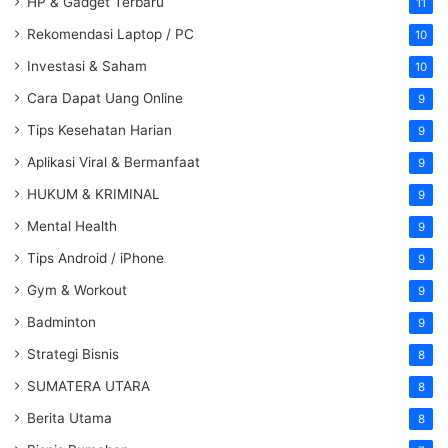
HP & Gadget Terbaru
11
Rekomendasi Laptop / PC
10
Investasi & Saham
10
Cara Dapat Uang Online
9
Tips Kesehatan Harian
9
Aplikasi Viral & Bermanfaat
9
HUKUM & KRIMINAL
9
Mental Health
9
Tips Android / iPhone
9
Gym & Workout
9
Badminton
9
Strategi Bisnis
8
SUMATERA UTARA
8
Berita Utama
8