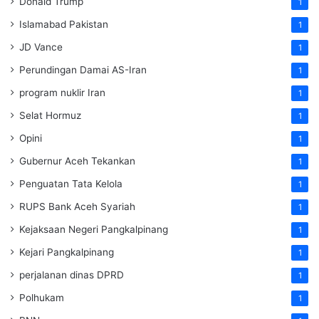
Donald Trump
1
Islamabad Pakistan
1
JD Vance
1
Perundingan Damai AS-Iran
1
program nuklir Iran
1
Selat Hormuz
1
Opini
1
Gubernur Aceh Tekankan
1
Penguatan Tata Kelola
1
RUPS Bank Aceh Syariah
1
Kejaksaan Negeri Pangkalpinang
1
Kejari Pangkalpinang
1
perjalanan dinas DPRD
1
Polhukam
1