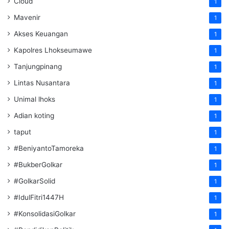
Cloud
1
Mavenir
1
Akses Keuangan
1
Kapolres Lhokseumawe
1
Tanjungpinang
1
Lintas Nusantara
1
Unimal lhoks
1
Adian koting
1
taput
1
#BeniyantoTamoreka
1
#BukberGolkar
1
#GolkarSolid
1
#IdulFitri1447H
1
#KonsolidasiGolkar
1