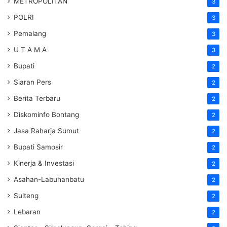
METROPOLITAN
3
POLRI
3
Pemalang
3
U T A M A
3
Bupati
2
Siaran Pers
2
Berita Terbaru
2
Diskominfo Bontang
2
Jasa Raharja Sumut
2
Bupati Samosir
2
Kinerja & Investasi
2
Asahan-Labuhanbatu
2
Sulteng
2
Lebaran
2