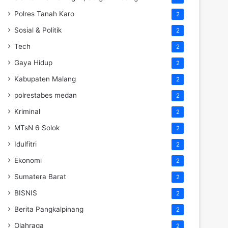
Polres Tanah Karo
2
Sosial & Politik
2
Tech
2
Gaya Hidup
2
Kabupaten Malang
2
polrestabes medan
2
Kriminal
2
MTsN 6 Solok
2
Idulfitri
2
Ekonomi
2
Sumatera Barat
2
BISNIS
2
Berita Pangkalpinang
2
Olahraga
2