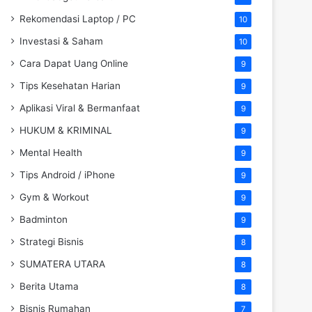
Rekomendasi Laptop / PC
10
Investasi & Saham
10
Cara Dapat Uang Online
9
Tips Kesehatan Harian
9
Aplikasi Viral & Bermanfaat
9
HUKUM & KRIMINAL
9
Mental Health
9
Tips Android / iPhone
9
Gym & Workout
9
Badminton
9
Strategi Bisnis
8
SUMATERA UTARA
8
Berita Utama
8
Bisnis Rumahan
7