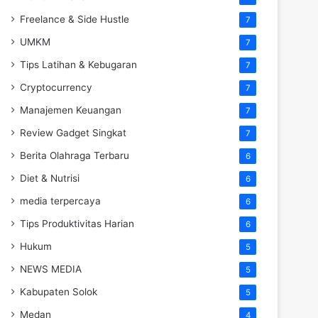
Freelance & Side Hustle
7
UMKM
7
Tips Latihan & Kebugaran
7
Cryptocurrency
7
Manajemen Keuangan
7
Review Gadget Singkat
7
Berita Olahraga Terbaru
6
Diet & Nutrisi
6
media terpercaya
6
Tips Produktivitas Harian
6
Hukum
5
NEWS MEDIA
5
Kabupaten Solok
5
Medan
4