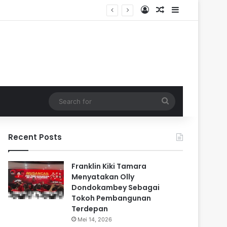
Log In
Random Article
Sidebar
Search
for
Recent Posts
Franklin Kiki Tamara
Menyatakan Olly
Dondokambey Sebagai
Tokoh Pembangunan
Terdepan
Mei 14, 2026