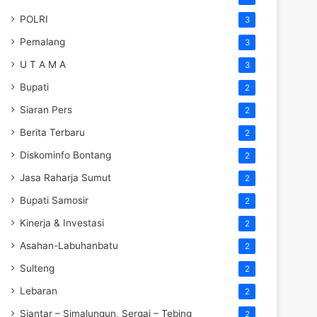
POLRI
3
Pemalang
3
U T A M A
3
Bupati
2
Siaran Pers
2
Berita Terbaru
2
Diskominfo Bontang
2
Jasa Raharja Sumut
2
Bupati Samosir
2
Kinerja & Investasi
2
Asahan-Labuhanbatu
2
Sulteng
2
Lebaran
2
Siantar – Simalungun, Sergai – Tebing
2