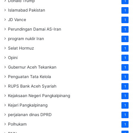
Donald Trump
1
Islamabad Pakistan
1
JD Vance
1
Perundingan Damai AS-Iran
1
program nuklir Iran
1
Selat Hormuz
1
Opini
1
Gubernur Aceh Tekankan
1
Penguatan Tata Kelola
1
RUPS Bank Aceh Syariah
1
Kejaksaan Negeri Pangkalpinang
1
Kejari Pangkalpinang
1
perjalanan dinas DPRD
1
Polhukam
1