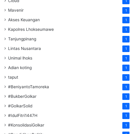
Cloud
1
Mavenir
1
Akses Keuangan
1
Kapolres Lhokseumawe
1
Tanjungpinang
1
Lintas Nusantara
1
Unimal lhoks
1
Adian koting
1
taput
1
#BeniyantoTamoreka
1
#BukberGolkar
1
#GolkarSolid
1
#IdulFitri1447H
1
#KonsolidasiGolkar
1