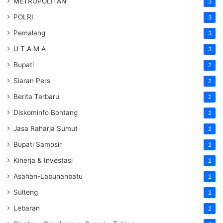
METROPOLITAN
3
POLRI
3
Pemalang
3
U T A M A
3
Bupati
2
Siaran Pers
2
Berita Terbaru
2
Diskominfo Bontang
2
Jasa Raharja Sumut
2
Bupati Samosir
2
Kinerja & Investasi
2
Asahan-Labuhanbatu
2
Sulteng
2
Lebaran
2