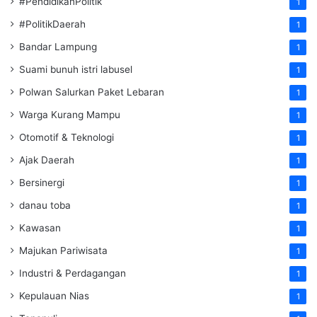
#PendidikanPolitik
1
#PolitikDaerah
1
Bandar Lampung
1
Suami bunuh istri labusel
1
Polwan Salurkan Paket Lebaran
1
Warga Kurang Mampu
1
Otomotif & Teknologi
1
Ajak Daerah
1
Bersinergi
1
danau toba
1
Kawasan
1
Majukan Pariwisata
1
Industri & Perdagangan
1
Kepulauan Nias
1