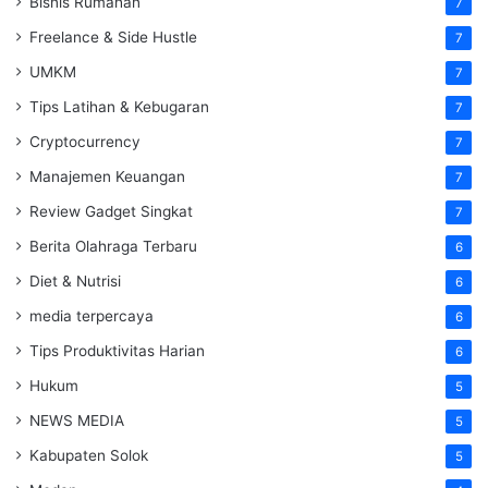
Bisnis Rumahan
7
Freelance & Side Hustle
7
UMKM
7
Tips Latihan & Kebugaran
7
Cryptocurrency
7
Manajemen Keuangan
7
Review Gadget Singkat
7
Berita Olahraga Terbaru
6
Diet & Nutrisi
6
media terpercaya
6
Tips Produktivitas Harian
6
Hukum
5
NEWS MEDIA
5
Kabupaten Solok
5