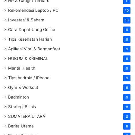
HP & Gadget Terbaru
11
Rekomendasi Laptop / PC
10
Investasi & Saham
10
Cara Dapat Uang Online
9
Tips Kesehatan Harian
9
Aplikasi Viral & Bermanfaat
9
HUKUM & KRIMINAL
9
Mental Health
9
Tips Android / iPhone
9
Gym & Workout
9
Badminton
9
Strategi Bisnis
8
SUMATERA UTARA
8
Berita Utama
8