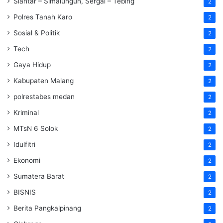
Siantar – Simalungun, Sergai – Tebing
2
Polres Tanah Karo
2
Sosial & Politik
2
Tech
2
Gaya Hidup
2
Kabupaten Malang
2
polrestabes medan
2
Kriminal
2
MTsN 6 Solok
2
Idulfitri
2
Ekonomi
2
Sumatera Barat
2
BISNIS
2
Berita Pangkalpinang
2