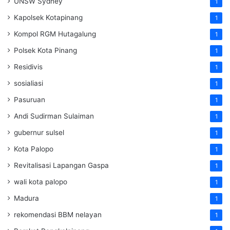
UNSW Sydney
1
Kapolsek Kotapinang
1
Kompol RGM Hutagalung
1
Polsek Kota Pinang
1
Residivis
1
sosialiasi
1
Pasuruan
1
Andi Sudirman Sulaiman
1
gubernur sulsel
1
Kota Palopo
1
Revitalisasi Lapangan Gaspa
1
wali kota palopo
1
Madura
1
rekomendasi BBM nelayan
1