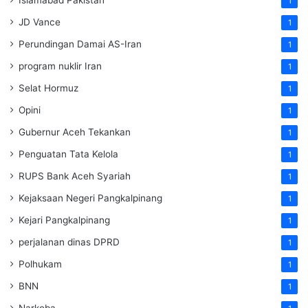
Islamabad Pakistan
1
JD Vance
1
Perundingan Damai AS-Iran
1
program nuklir Iran
1
Selat Hormuz
1
Opini
1
Gubernur Aceh Tekankan
1
Penguatan Tata Kelola
1
RUPS Bank Aceh Syariah
1
Kejaksaan Negeri Pangkalpinang
1
Kejari Pangkalpinang
1
perjalanan dinas DPRD
1
Polhukam
1
BNN
1