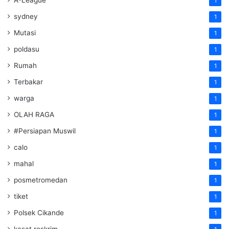
A-League
1
sydney
1
Mutasi
1
poldasu
1
Rumah
1
Terbakar
1
warga
1
OLAH RAGA
1
#Persiapan Muswil
1
calo
1
mahal
1
posmetromedan
1
tiket
1
Polsek Cikande
1