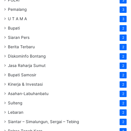
POLRI
3
Pemalang
3
U T A M A
3
Bupati
2
Siaran Pers
2
Berita Terbaru
2
Diskominfo Bontang
2
Jasa Raharja Sumut
2
Bupati Samosir
2
Kinerja & Investasi
2
Asahan-Labuhanbatu
2
Sulteng
2
Lebaran
2
Siantar – Simalungun, Sergai – Tebing
2