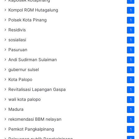
Kapolsek Kotapinang
1
Kompol RGM Hutagalung
1
Polsek Kota Pinang
1
Residivis
1
sosialiasi
1
Pasuruan
1
Andi Sudirman Sulaiman
1
gubernur sulsel
1
Kota Palopo
1
Revitalisasi Lapangan Gaspa
1
wali kota palopo
1
Madura
1
rekomendasi BBM nelayan
1
Pemkot Pangkalpinang
1