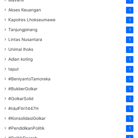
Mavenir
1
Akses Keuangan
1
Kapolres Lhokseumawe
1
Tanjungpinang
1
Lintas Nusantara
1
Unimal lhoks
1
Adian koting
1
taput
1
#BeniyantoTamoreka
1
#BukberGolkar
1
#GolkarSolid
1
#IdulFitri1447H
1
#KonsolidasiGolkar
1
#PendidikanPolitik
1