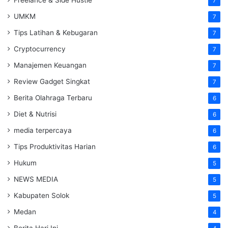
Freelance & Side Hustle
7
UMKM
7
Tips Latihan & Kebugaran
7
Cryptocurrency
7
Manajemen Keuangan
7
Review Gadget Singkat
7
Berita Olahraga Terbaru
6
Diet & Nutrisi
6
media terpercaya
6
Tips Produktivitas Harian
6
Hukum
5
NEWS MEDIA
5
Kabupaten Solok
5
Medan
4