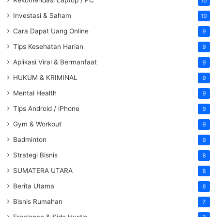
Rekomendasi Laptop / PC
10
Investasi & Saham
10
Cara Dapat Uang Online
9
Tips Kesehatan Harian
9
Aplikasi Viral & Bermanfaat
9
HUKUM & KRIMINAL
9
Mental Health
9
Tips Android / iPhone
9
Gym & Workout
9
Badminton
9
Strategi Bisnis
8
SUMATERA UTARA
8
Berita Utama
8
Bisnis Rumahan
7